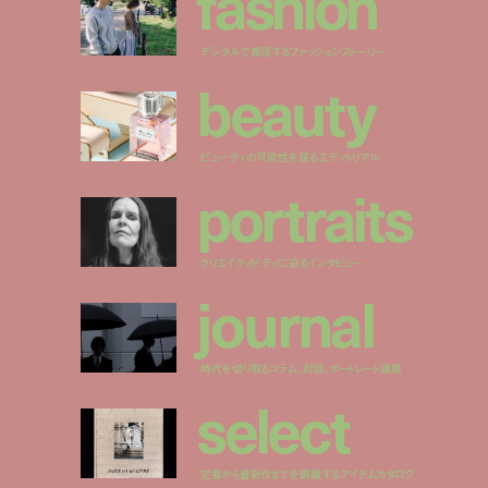
f
a
s
h
i
o
n
デジタルで表現するファッションストーリー
b
e
a
u
t
y
ビューティの可能性を探るエディトリアル
p
o
r
t
r
a
i
t
s
クリエイティビティに迫るインタビュー
j
o
u
r
n
a
l
時代を切り取るコラム、対談、ポートレート連載
s
e
l
e
c
t
定番から最新作までを網羅するアイテムカタログ