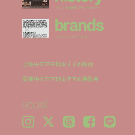
アイコンから紐解くブランドヒストリー
b
r
a
n
d
s
ファッションブランド A to Z
上映中のTFP的おすすめ映画
開催中のTFP的おすすめ展覧会
social:
Instagram
𝕏
Threads
Facebook
LINE