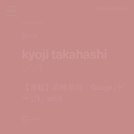
Photo by Kyoji Takahashi
Sep 2, 2019 7:30 PM
gauge
kyoji takahashi
vol.5
【連載】髙橋恭司「Gauge (ゲ
ージ)」vol.5
gauge
kyoji takahashi
vol.5