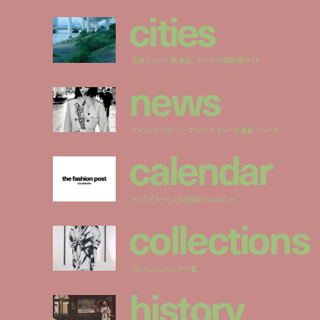
c
i
t
i
e
s
注目ショップ、飲食店、ホテルの保存版ガイド
n
e
w
s
ファッション/ビューティ/カルチャーの最新ニュース
c
a
l
e
n
d
a
r
クリエイターによる日替わりレコメンド
c
o
l
l
e
c
t
i
o
n
s
コレクションルック一覧
h
i
s
t
o
r
y