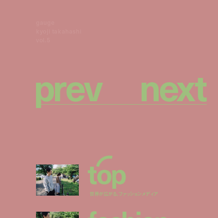
gauge
kyoji takahashi
vol.5
p
r
e
v
n
e
x
t
t
o
p
世界が広がる、ファッションメディア