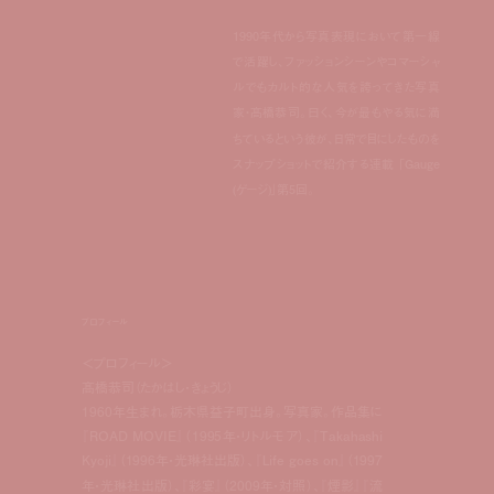
1990年代から写真表現において第一線
で活躍し、ファッションシーンやコマーシャ
ルでもカルト的な人気を誇ってきた写真
家・髙橋恭司。曰く、今が最もやる気に満
ちているという彼が、日常で目にしたものを
スナップショットで紹介する連載 「Gauge
(ゲージ)」第5回。
プロフィール
＜プロフィール＞
髙橋恭司（たかはし・きょうじ）
1960年生まれ。栃木県益子町出身。写真家。作品集に
『ROAD MOVIE』（1995年・リトルモア）、『Takahashi
Kyoji』（1996年・光琳社出版）、『Life goes on』（1997
年・光琳社出版）、『彩宴』（2009年・対照）、『煙影』『流