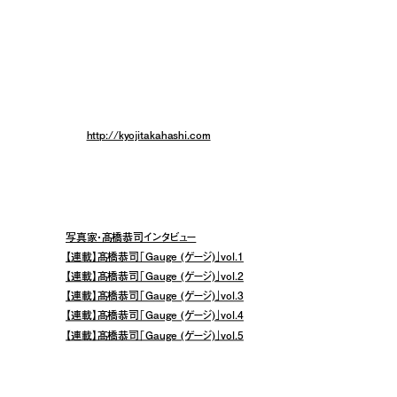
『ROAD MOVIE』（1995年・リトルモア）、『Takahashi
Kyoji』（1996年・光琳社出版）、『Life goes on』（1997
年・光琳社出版）、『彩宴』（2009年・対照）、『煙影』『流
麗』（共に2009年・リトルモア）、『飛伝来』『艶身（いろ
か）』（共に2011年・月刊人）、『SHIBUYA』（2016年・
BANG! BOOKS）など多数。
HP:
http://kyojitakahashi.com
関連記事
写真家・髙橋恭司インタビュー
【連載】髙橋恭司「Gauge (ゲージ)」vol.1
【連載】髙橋恭司「Gauge (ゲージ)」vol.2
【連載】髙橋恭司「Gauge (ゲージ)」vol.3
【連載】髙橋恭司「Gauge (ゲージ)」vol.4
【連載】髙橋恭司「Gauge (ゲージ)」vol.5