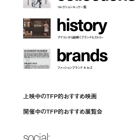
コレクションルック一覧
h
i
s
t
o
r
y
アイコンから紐解くブランドヒストリー
b
r
a
n
d
s
ファッションブランド A to Z
上映中のTFP的おすすめ映画
開催中のTFP的おすすめ展覧会
social: