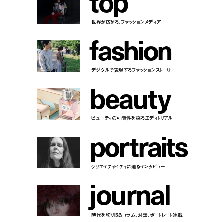
t
o
p
世界が広がる、ファッションメディア
f
a
s
h
i
o
n
デジタルで表現するファッションストーリー
b
e
a
u
t
y
ビューティの可能性を探るエディトリアル
p
o
r
t
r
a
i
t
s
クリエイティビティに迫るインタビュー
j
o
u
r
n
a
l
時代を切り取るコラム、対談、ポートレート連載