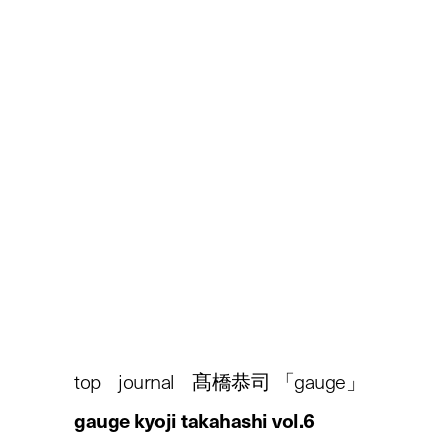
gauge
kyoji takahashi
vol.6
【連載】髙橋恭司「Gauge (ゲ
ージ)」vol.6
top
/
journal
/
髙橋恭司 「
gauge
」
/
gauge kyoji takahashi vol.6