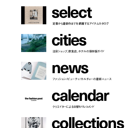
s
e
l
e
c
t
定番から最新作までを網羅するアイテムカタログ
c
i
t
i
e
s
注目ショップ、飲食店、ホテルの保存版ガイド
n
e
w
s
ファッション/ビューティ/カルチャーの最新ニュース
c
a
l
e
n
d
a
r
クリエイターによる日替わりレコメンド
c
o
l
l
e
c
t
i
o
n
s