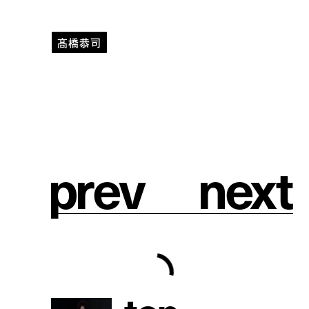
髙橋恭司
gauge
kyoji takahashi
vol.6
p
r
e
v
n
e
x
t