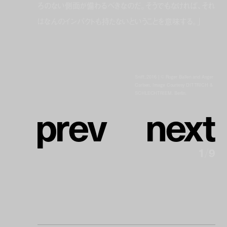
ろのない側面が備わるべきなのだ。そうでもなければ、それ
はなんのインパクトも持たないということを意味する。」
Sniff, 2016 | © Roger Ballen and Asger
Carlsen, Image Courtesy DITTRICH &
SCHLECHTRIEM, Berlin.
p
r
e
v
n
e
x
t
1
/
9