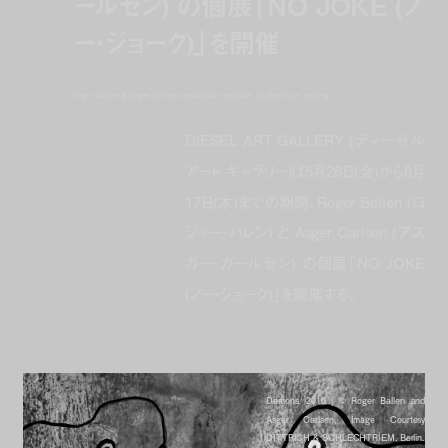
ールセン) の個展「NO JOKE (ノ
ー・ジョーク)」を開催
roger ballen & asger carlsen exhibition 'no joke' at diesel art gallery
DIESEL ART GALLERY (ディーゼル
アート ギャラリー)は5月26日(金)から8月
17日(木)までの期間、Roger Ballen (ロ
ジャー・バレン) と Asger Carlsen (アス
ガー・カールセン) の個展「NO JOKE
(ノー・ジョーク)」を開催する。
Demons, 2016 | © Roger Ballen and
Asger Carlsen, Image Courtesy
DITTRICH & SCHLECHTRIEM, Berlin.