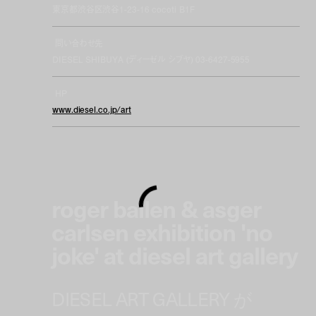
東京都渋谷区渋谷1-23-16 cocoti B1F
問い合わせ先
DIESEL SHIBUYA (ディーゼル シブヤ) 03-6427-5955
HP
www.diesel.co.jp/art
roger ballen & asger
carlsen exhibition 'no
joke' at diesel art gallery
DIESEL ART GALLERY が