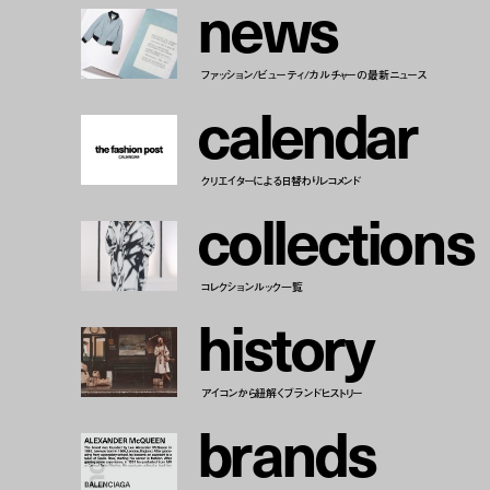
n
e
w
s
ファッション/ビューティ/カルチャーの最新ニュース
c
a
l
e
n
d
a
r
クリエイターによる日替わりレコメンド
c
o
l
l
e
c
t
i
o
n
s
コレクションルック一覧
h
i
s
t
o
r
y
アイコンから紐解くブランドヒストリー
b
r
a
n
d
s