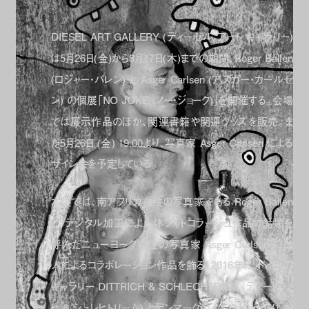
DIESEL ART GALLERY (ディーゼル アート ギャラリー)
は5月26日(金)から8月17日(木)までの期間、Roger Ballen
(ロジャー・バレン) と Asger Carlsen (アスガー・カールセ
ン) の個展「NO JOKE (ノー・ジョーク)」を開催する。会場
では展示作品のほか、関連書籍や関連グッズを販売。ま
た5月26日 (金) 19:00より、写真家 Asger Carlsen による
サイン会を予定している。
本展では、南アフリカ在住の写真家である Roger Ballen
と、デジタル加工によ人体フォトコラージュ作品で話題を
呼んだニューヨーク在住の写真家 Asger Carlsen の二
人によるコラボレーション作品を飾る。2016年に、ドイツの
ギャラリー DITTRICH & SCHLECHTRIEM (ディートリッ
ヒ & シュレヒトリーム) とデンマークの V1 Gallery (V1 ギ