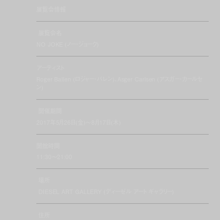
展覧会情報
展覧会名
NO JOKE (ノー・ジョーク)
アーティスト
Roger Ballen (ロジャー・バレン)、Asger Carlsen (アスガー・カールセ
ン)
開催期間
2017年5月26日(金)〜8月17日(木)
開館時間
11:30〜21:00
場所
DIESEL ART GALLERY (ディーゼル アート ギャラリー)
住所