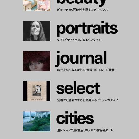
ビューティの可能性を探るエディトリアル
p
o
r
t
r
a
i
t
s
クリエイティビティに迫るインタビュー
j
o
u
r
n
a
l
時代を切り取るコラム、対談、ポートレート連載
s
e
l
e
c
t
定番から最新作までを網羅するアイテムカタログ
c
i
t
i
e
s
注目ショップ、飲食店、ホテルの保存版ガイド