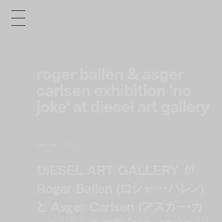
roger ballen & asger
carlsen exhibition 'no
joke' at diesel art gallery
news
may 18, 2017 3:16 pm
DIESEL ART GALLERY が
Roger Ballen (ロジャー・バレン)
と Asger Carlsen (アスガー・カ