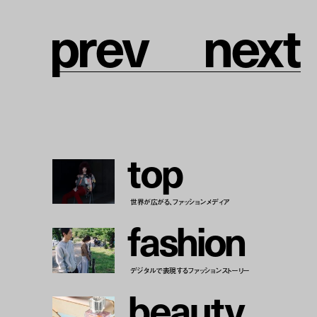
p
r
e
v
n
e
x
t
t
o
p
世界が広がる、ファッションメディア
f
a
s
h
i
o
n
デジタルで表現するファッションストーリー
b
e
a
u
t
y