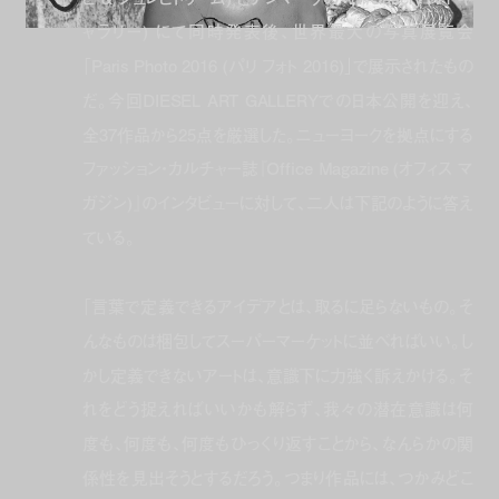
ャラリー) にて同時発表後、世界最大の写真展覧会
「Paris Photo 2016 (パリ フォト 2016)」で展示されたもの
だ。今回DIESEL ART GALLERYでの日本公開を迎え、
全37作品から25点を厳選した。ニューヨークを拠点にする
ファッション・カルチャー誌『Office Magazine (オフィス マ
ガジン)』のインタビューに対して、二人は下記のように答え
ている。
「言葉で定義できるアイデアとは、取るに足らないもの。そ
んなものは梱包してスーパーマーケットに並べればいい。し
かし定義できないアートは、意識下に力強く訴えかける。そ
れをどう捉えればいいかも解らず、我々の潜在意識は何
度も、何度も、何度もひっくり返すことから、なんらかの関
係性を見出そうとするだろう。つまり作品には、つかみどこ