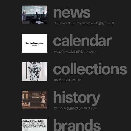
n
e
w
s
ファッション/ビューティ/カルチャーの最新ニュース
c
a
l
e
n
d
a
r
クリエイターによる日替わりレコメンド
c
o
l
l
e
c
t
i
o
n
s
コレクションルック一覧
h
i
s
t
o
r
y
アイコンから紐解くブランドヒストリー
b
r
a
n
d
s