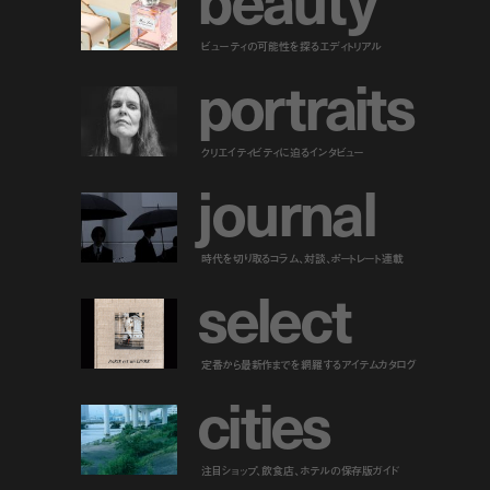
ビューティの可能性を探るエディトリアル
p
o
r
t
r
a
i
t
s
クリエイティビティに迫るインタビュー
j
o
u
r
n
a
l
時代を切り取るコラム、対談、ポートレート連載
s
e
l
e
c
t
定番から最新作までを網羅するアイテムカタログ
c
i
t
i
e
s
注目ショップ、飲食店、ホテルの保存版ガイド