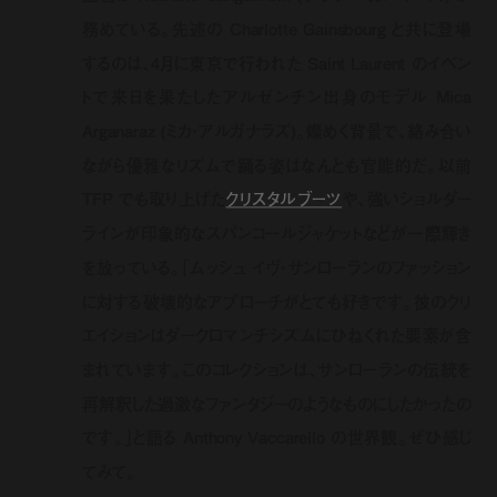
務めている。先述の Charlotte Gainsbourg と共に登場
するのは、4月に東京で行われた Saint Laurent のイベン
トで来日を果たしたアルゼンチン出身のモデル Mica
Arganaraz (ミカ・アルガナラズ)。燦めく背景で、絡み合い
ながら優雅なリズムで踊る姿はなんとも官能的だ。以前
TFP でも取り上げた
クリスタルブーツ
や、強いショルダー
ラインが印象的なスパンコールジャケットなどが一際輝き
を放っている。「ムッシュ イヴ・サンローランのファッション
に対する破壊的なアプローチがとても好きです。彼のクリ
エイションはダークロマンチシズムにひねくれた要素が含
まれています。このコレクションは、サンローランの伝統を
再解釈した過激なファンタジーのようなものにしたかったの
です。」と語る Anthony Vaccarello の世界観。ぜひ感じ
てみて。