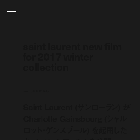
saint laurent new film
for 2017 winter
collection
news
jul 20, 2017 3:00 pm
Saint Laurent (サンローラン) が
Charlotte Gainsbourg (シャル
ロット・ゲンスブール) を起用した