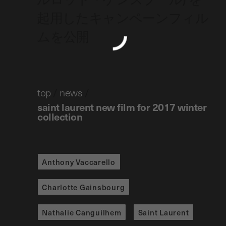
起用したキャンペーンフィル
ムを公開
top
/
news
/
saint laurent new film for 2017 winter
collection
Anthony Vaccarello
Charlotte Gainsbourg
Nathalie Canguilhem
Saint Laurent