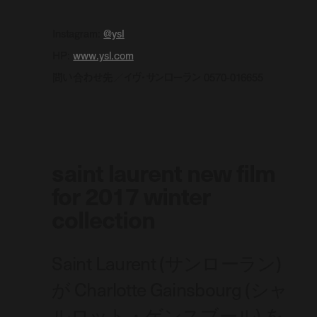
Instagram:
@ysl
HP:
www.ysl.com
問い合わせ先／イヴ・サンローラン 0570-016655
saint laurent new film
for 2017 winter
collection
Saint Laurent (サンローラン)
が Charlotte Gainsbourg (シャ
ルロット・ゲンスブール) を