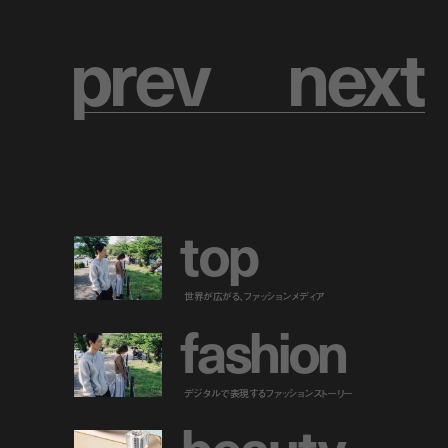
p
r
e
v
n
e
x
t
t
o
p
世界が広がる、ファッションメディア
f
a
s
h
i
o
n
デジタルで表現するファッションストーリー
b
e
a
u
t
y