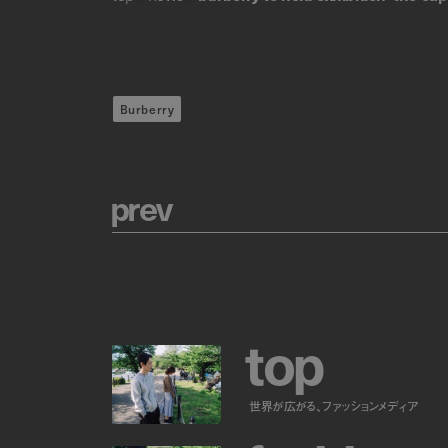
Burberry
p
r
e
v
t
o
p
世界が広がる、ファッションメディア