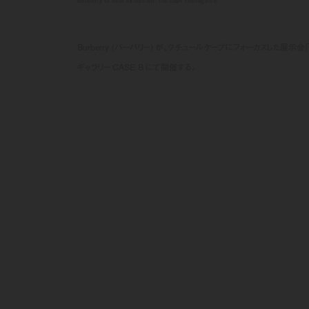
burberry to hold exhibition 'the cape reimagined'
Burberry (バーバリー) が、クチュールケープにフォーカスした展示会「T
ギャラリー CASE B にて開催する。