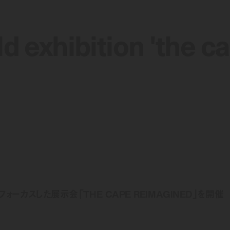
ld exhibition 'the c
ld exhibition 'the c
にフォーカスした展示会「THE CAPE REIMAGINED」を開催