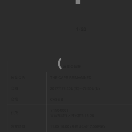
1
/
20
展覧会情報
展覧会名
THE CAPE REIMAGINED
会期
2017年7月20日(木)〜7月30日(日)
会場
CASE B
〒
150-0001
住所
東京都渋谷区神宮前
6-16-26
営業時間
11:00-19:00 (最終日のみ17:00閉館)