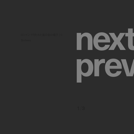
n
e
x
ロンドンで行われた展示会の様子 | ©︎
p
r
e
Burberry
1
/
3