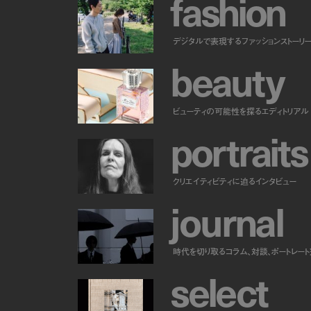
f
a
s
h
i
o
n
デジタルで表現するファッションストーリ
b
e
a
u
t
y
ビューティの可能性を探るエディトリアル
p
o
r
t
r
a
i
t
s
クリエイティビティに迫るインタビュー
j
o
u
r
n
a
l
時代を切り取るコラム、対談、ポートレー
s
e
l
e
c
t