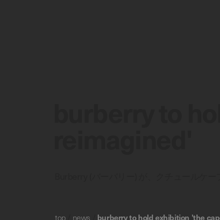
burberry to ho
reimagined'
Burberry (バーバリー) が、クチュールケ
top
/
news
/
burberry to hold exhibition 'the ca