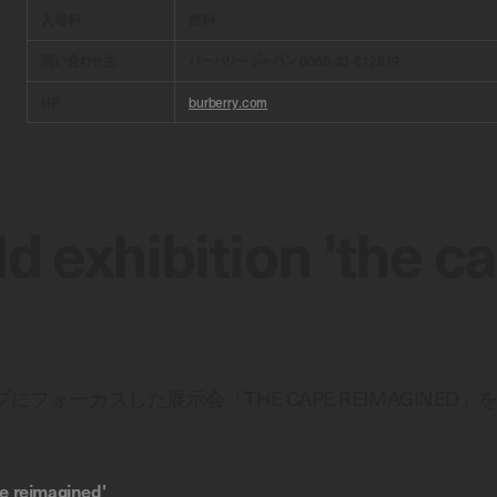
入場料
無料
問い合わせ先
バーバリー・ジャパン 0066-33-812819
HP
burberry.com
ld exhibition 'the c
ープにフォーカスした展示会「THE CAPE REIMAGINED」
pe reimagined'