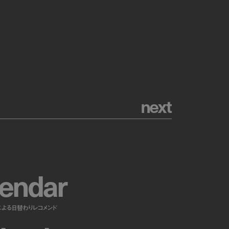
n
e
x
t
e
n
d
a
r
による日替わりレコメンド