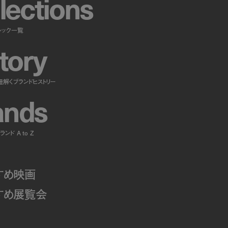
l
e
c
t
i
o
n
s
ルック一覧
t
o
r
y
紐解くブランドヒストリー
a
n
d
s
ンド A to Z
すめ映画
すめ展覧会