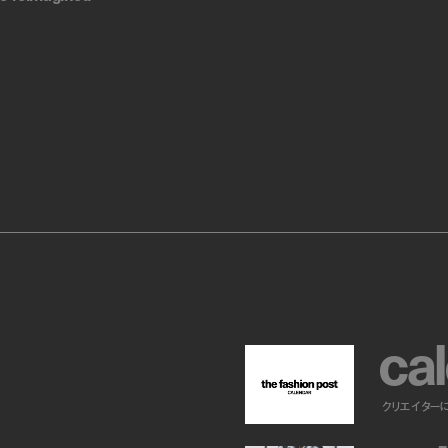
c
a
l
クリエイター