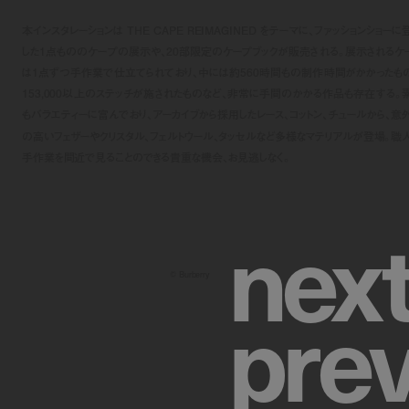
本インスタレーションは THE CAPE REIMAGINED をテーマに、ファッションショーに
した1点もののケープの展示や、20部限定のケープブックが販売される。展示されるケ
は1点ずつ手作業で仕立てられており、中には約560時間もの制作時間がかかったも
153,000以上のステッチが施されたものなど、非常に手間のかかる作品も存在する。
もバラエティーに富んでおり、アーカイブから採用したレース、コットン、チュールから、意
の高いフェザーやクリスタル、フェルトウール、タッセルなど多様なマテリアルが登場。職
手作業を間近で見ることのできる貴重な機会、お見逃しなく。
n
e
x
©︎ Burberry
p
r
e