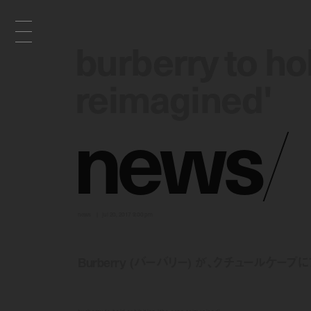
burberry to ho
burberry to ho
reimagined'
reimagined'
n
e
w
s
/
news
jul 20, 2017 9:00 pm
Burberry (バーバリー) が、クチュールケープ