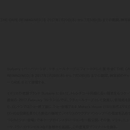
HE CAPE REIMAGINED」を 2017年7月20日(木) から 7月30日(日) までの期間、神宮
Burberry (バーバリー) が、クチュールケープにフォーカスした展示会「THE CA
REIMAGINED」を 2017年7月20日(木) から 7月30日(日) までの期間、神宮前のギャ
ー CASE B にて開催する。
イギリスの老舗ブランド Burberry において、トレンチコート同様に長い歴史をもつケー
最新の 2017 February コレクションでは、クチュールケープとして発表し、新境地を
た。ロンドンではショー終了後に、ショー会場である Maker’s House (1920年代より文
ロン的な役割も果たした書店の跡地で、イギリスのクラフツマンシップへの敬意を込め
づられたショー会場) で本ケープのインスタレーションを一般公開。その後、ソウル、ニュ
ーク、ミラノ、ロサンゼルスなど各都市を巡回し、この度東京でフィナーレを飾る。