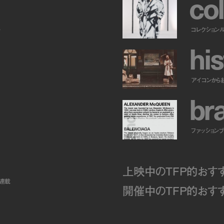
c
o
l
ー
コレクション
h
i
s
アイコンから
b
r
ファッションブラ
上映中のTFP的おす
ト連載
開催中のTFP的おす