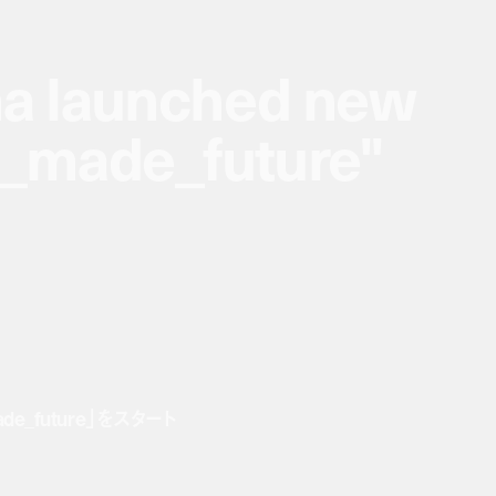
a launched new
a launched new
e_made_future"
e_made_future"
_future」をスタート