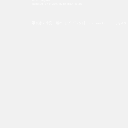
shun komiyama
launched new project "home_made_future"
写真家の小見山峻が、新プロジェクト「home_made_future」をスタ