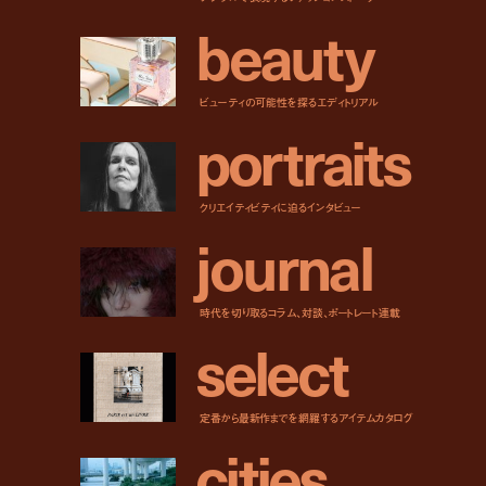
b
e
a
u
t
y
ビューティの可能性を探るエディトリアル
p
o
r
t
r
a
i
t
s
クリエイティビティに迫るインタビュー
j
o
u
r
n
a
l
時代を切り取るコラム、対談、ポートレート連載
s
e
l
e
c
t
定番から最新作までを網羅するアイテムカタログ
c
i
t
i
e
s