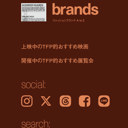
b
r
a
n
d
s
ファッションブランド A to Z
上映中のTFP的おすすめ映画
開催中のTFP的おすすめ展覧会
social:
Instagram
𝕏
Threads
Facebook
LINE
search: