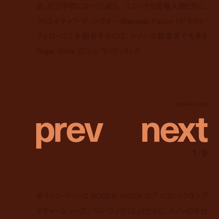
足、行方不明になってしまう。 ユニークな登場人物と共に、
クリエイティブ・ディレクター Gherardo Felloni (ゲラルド・
フェローニ) を紹介するのは、メゾンの創業者でもある
Roger Vivier (ロジェ・ヴィヴィエ) だ
p
r
e
v
n
e
x
t
©︎ROGER VIVIER
1
/
9
本キャンペーンは ROGER VIVIER のアイコニックなシグ
ネチャーシューズ「ベル ヴィヴィエ」とともに、メゾンの手仕