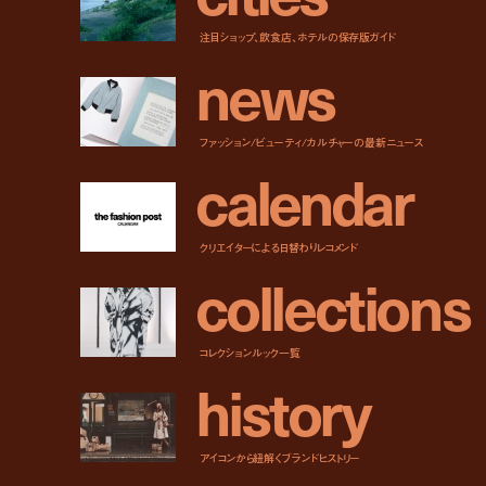
注目ショップ、飲食店、ホテルの保存版ガイド
n
e
w
s
ファッション/ビューティ/カルチャーの最新ニュース
c
a
l
e
n
d
a
r
クリエイターによる日替わりレコメンド
c
o
l
l
e
c
t
i
o
n
s
コレクションルック一覧
h
i
s
t
o
r
y
アイコンから紐解くブランドヒストリー