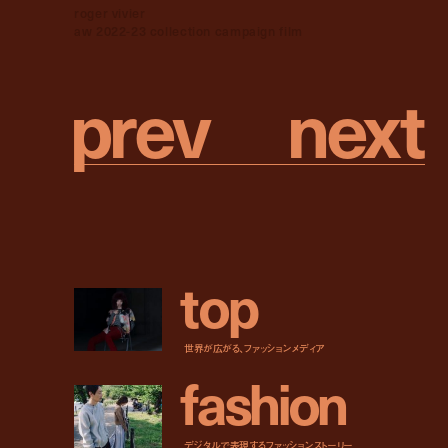
roger vivier
aw 2022-23 collection campaign film
p
r
e
v
n
e
x
t
t
o
p
世界が広がる、ファッションメディア
f
a
s
h
i
o
n
デジタルで表現するファッションストーリー