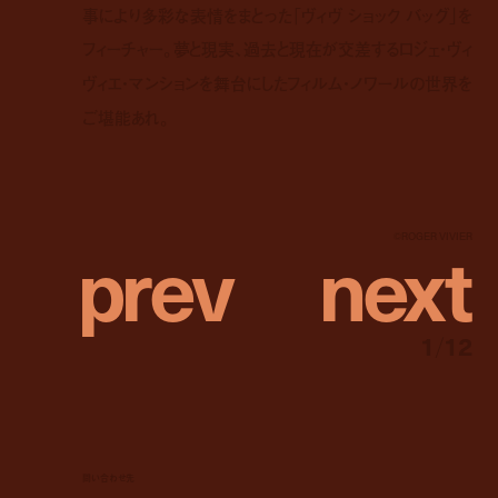
事により多彩な表情をまとった「ヴィヴ ショック バッグ」を
フィーチャー。夢と現実、過去と現在が交差するロジェ・ヴィ
ヴィエ・マンションを舞台にしたフィルム・ノワールの世界を
ご堪能あれ。
p
r
e
v
n
e
x
t
©︎ROGER VIVIER
1
/
12
問い合わせ先