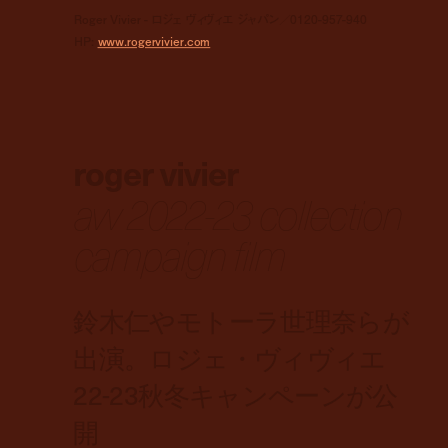
Roger Vivier - ロジェ ヴィヴィエ ジャパン／0120-957-940
HP:
www.rogervivier.com
roger vivier
aw 2022-23 collection
campaign film
鈴木仁やモトーラ世理奈らが
出演。ロジェ・ヴィヴィエ
22-23秋冬キャンペーンが公
開