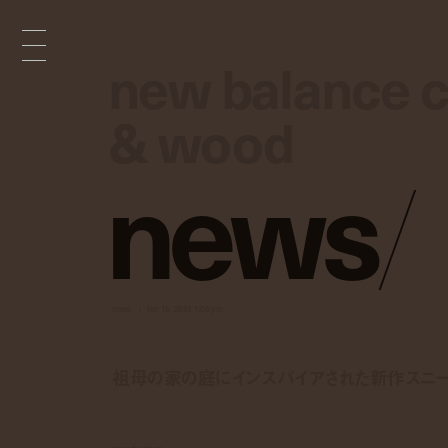
new balance co
new balance co
& wood
& wood
n
e
w
s
/
news
feb 15, 2023 1:05 pm
祖母の家の庭にインスパイアされた新作スニーカ