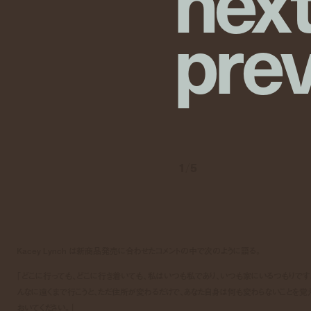
n
e
x
p
r
e
1
/
5
Kacey Lynch は新商品発売に合わせたコメントの中で次のように語る。
「どこに行っても、どこに行き着いても、私はいつも私であり、いつも家にいるつもりです
んなに遠くまで行こうと、ただ住所が変わるだけで、あなた自身は何も変わらないことを覚
おいてください。」