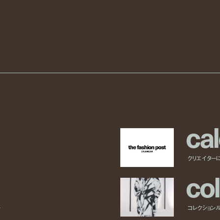
c
a
l
クリエイター
c
o
l
ー
コレクション