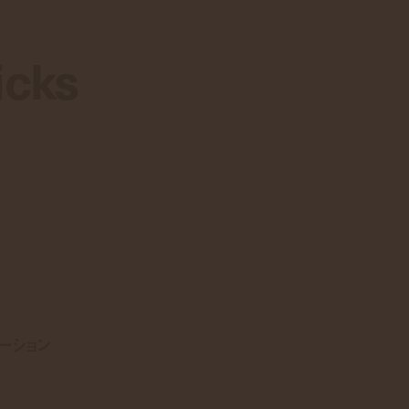
icks
icks
ーション