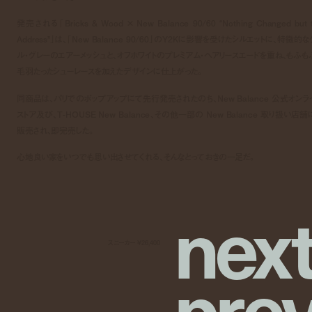
発売される「Bricks & Wood × New Balance 90/60 “Nothing Changed but 
Address”」は、「New Balance 90/60」のY2Kに影響を受けたシルエットに、特徴的な
ル・グレーのエアーメッシュと、オフホワイトのプレミアム・ヘアリースエードを重ね、もふも
毛羽たったシューレースを加えたデザインに仕上がった。
同商品は、パリでのポップアップにて先行発売されたのち、New Balance 公式オンラ
ストア及び、T-HOUSE New Balance、その他一部の New Balance 取り扱い店舗
販売され、即完売した。
心地良い家をいつでも思い出させてくれる、そんなとっておきの一足だ。
n
e
x
スニーカー ¥26,400
p
r
e