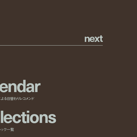
n
e
x
t
e
n
d
a
r
による日替わりレコメンド
l
e
c
t
i
o
n
s
ルック一覧