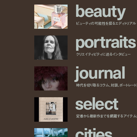
b
e
a
u
t
y
ビューティの可能性を探るエディトリアル
p
o
r
t
r
a
i
t
s
クリエイティビティに迫るインタビュー
j
o
u
r
n
a
l
時代を切り取るコラム、対談、ポートレー
s
e
l
e
c
t
定番から最新作までを網羅するアイテム
c
i
t
i
e
s