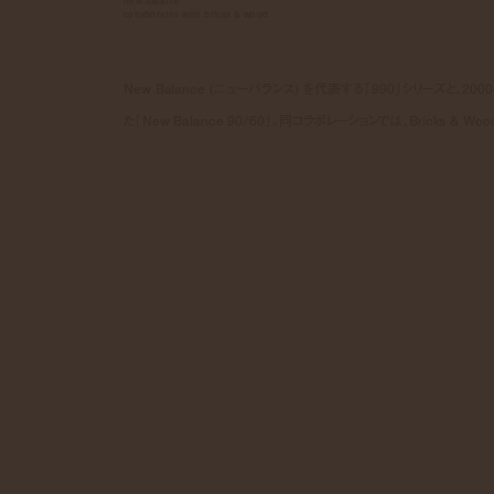
new balance
collaborates with bricks & wood
New Balance (ニューバランス) を代表する「990」シリーズ
た「New Balance 90/60」。同コラボレーションでは、Bricks 