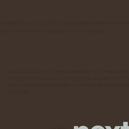
と、2000年代初頭のパフォーマンス・ランニングシューズ「860」の両方から、技術やシルエットを取り
& Wood (ブリックス・アンド・ウッド) によって再解釈され、スペシャルな一足が生まれた。
Bricks & Wood は、ロサンゼルスを拠点とし現代的なストリートウェアを生み出すブラ
だ。今作、デザイナーの Kacey Lynch (ケイシー・リンチ) は、“home (家)”というアイデ
アプローチ。祖母の家からパリまでの旅路にインスパイアされ、実際の祖母の家から
的なヒントを得た。
©︎New Balance