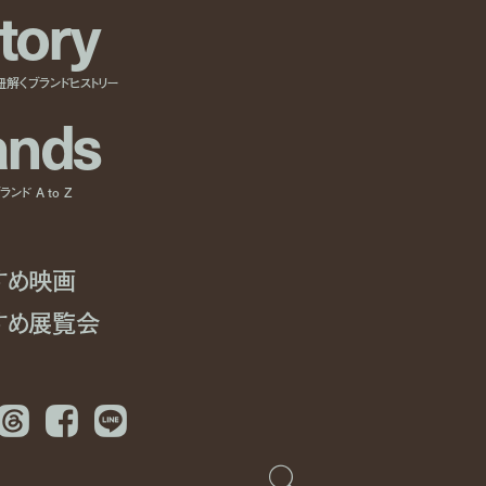
t
o
r
y
紐解くブランドヒストリー
a
n
d
s
ンド A to Z
すめ映画
すめ展覧会
Threads
Facebook
LINE