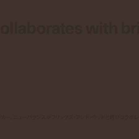
llaborates with br
llaborates with br
ー。ニューバランスがブリックス・アンド・ウッドと再びコラボレ