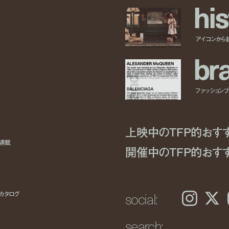
h
i
s
アイコンから
b
r
ファッションブラ
上映中のTFP的おす
ト連載
開催中のTFP的おす
social:
カタログ
Instagram
𝕏
search: