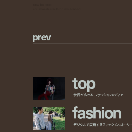
new balance
collaborates with bricks & wood
p
r
e
v
t
o
p
世界が広がる、ファッションメディア
f
a
s
h
i
o
n
デジタルで表現するファッションストーリ