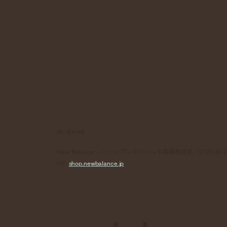
問い合わせ先
New Balance - ニューバランスジャパンお客様相談室／0120-85-7
HP:
shop.newbalance.jp