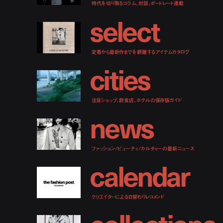
時代を切り取るコラム、対談、ポートレート連載
s
e
l
e
c
t
定番から最新作までを網羅するアイテムカタログ
c
i
t
i
e
s
注目ショップ、飲食店、ホテルの保存版ガイド
n
e
w
s
ファッション/ビューティ/カルチャーの最新ニュース
c
a
l
e
n
d
a
r
クリエイターによる日替わりレコメンド