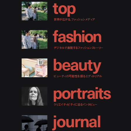
t
o
p
世界が広がる、ファッションメディア
f
a
s
h
i
o
n
デジタルで表現するファッションストーリー
b
e
a
u
t
y
ビューティの可能性を探るエディトリアル
p
o
r
t
r
a
i
t
s
クリエイティビティに迫るインタビュー
j
o
u
r
n
a
l