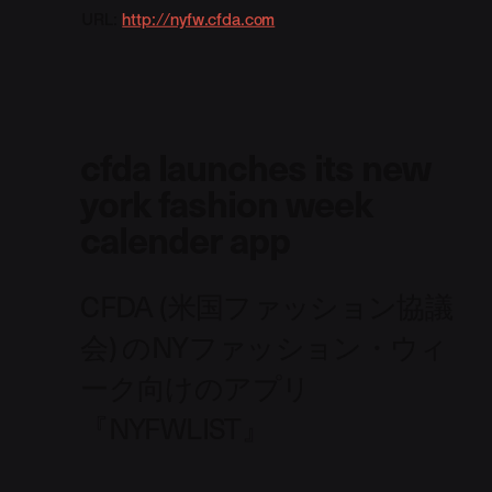
URL:
http://nyfw.cfda.com
cfda launches its new
york fashion week
calender app
CFDA (米国ファッション協議
会) のNYファッション・ウィ
ーク向けのアプリ
『NYFWLIST』