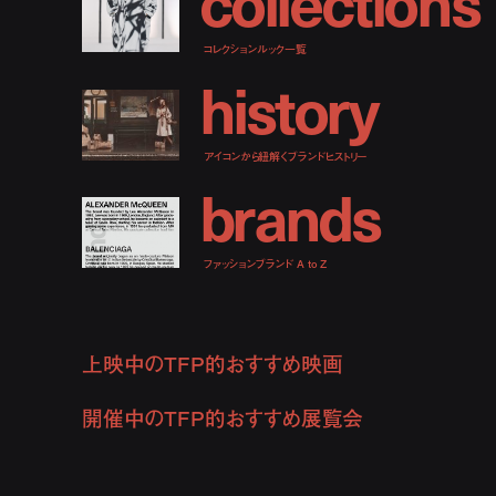
c
o
l
l
e
c
t
i
o
n
s
コレクションルック一覧
h
i
s
t
o
r
y
アイコンから紐解くブランドヒストリー
b
r
a
n
d
s
ファッションブランド A to Z
上映中のTFP的おすすめ映画
開催中のTFP的おすすめ展覧会