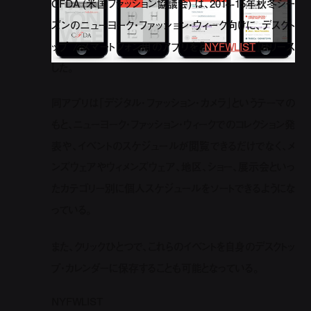
CFDA (米国ファッション協議会) は、2014-15年秋冬シー
ズンのニューヨーク・ファッション・ウィーク向けに、デスクト
ップ / スマートフォン用のアプリを『
NYFWLIST
』リリース
した。
同アプリは「デジタル・ファッション・カメラ」というテーマの
もと、ニューヨーク・ファッション・ウィークでのコレクション発
表や、イベントのスケジュールが閲覧できるだけでなく、メ
ンズウェアやウィメンズウェア、地区、ショー、展示会といっ
たカテゴリー別に個人スケジュールをソートできるようにな
っている。
また、クリックひとつで、これらのイベントを自身のデスクトッ
プ・カレンダーに保存することも可能となっている。
NYFWLIST