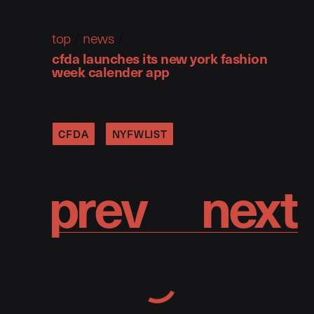
top
/
news
/
cfda launches its new york fashion
week calender app
CFDA
NYFWLIST
p
r
e
v
n
e
x
t