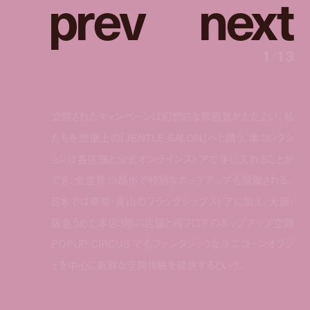
p
r
e
v
n
e
x
t
1
/
13
公開されたキャンペーンは幻想的な雰囲気がただよい、私
たちを想像上の「JENTLE SALON」へと誘う。本コレクシ
ョンは各店舗と公式オンラインストアで手に入れることが
でき、全世界13都市で特別なポップアップも開催される。
日本では東京・青山のフラッグシップストアに加え、大阪・
阪急うめだ本店3階の店舗と同フロアのポップアップ空間
POPUP CIRCUS でもファンタジックなユニコーンオブジ
ェを中心に新鮮な空間体験を提供するという。