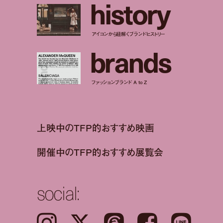
h
i
s
t
o
r
y
アイコンから紐解くブランドヒストリー
b
r
a
n
d
s
ファッションブランド A to Z
上映中のTFP的おすすめ映画
開催中のTFP的おすすめ展覧会
social:
Instagram
𝕏
Threads
Facebook
LINE