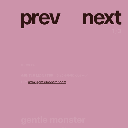
p
r
e
v
n
e
x
t
1
/
3
問い合わせ先
GENTLE MONSTER - ジェントルモンスター／
HP:
www.gentlemonster.com
gentle monster