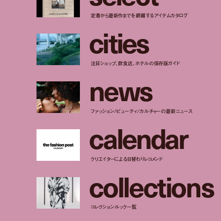
定番から最新作までを網羅するアイテムカタログ
c
i
t
i
e
s
注目ショップ、飲食店、ホテルの保存版ガイド
n
e
w
s
ファッション/ビューティ/カルチャーの最新ニュース
c
a
l
e
n
d
a
r
クリエイターによる日替わりレコメンド
c
o
l
l
e
c
t
i
o
n
s
コレクションルック一覧