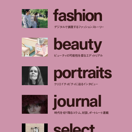
f
a
s
h
i
o
n
デジタルで表現するファッションストーリー
b
e
a
u
t
y
ビューティの可能性を探るエディトリアル
p
o
r
t
r
a
i
t
s
クリエイティビティに迫るインタビュー
j
o
u
r
n
a
l
時代を切り取るコラム、対談、ポートレート連載
s
e
l
e
c
t