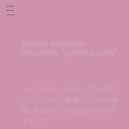
gentle monster
presents “jentle salon”
news
may 7, 2024 5:15 pm
ジェントルモンスターとブラックピン
ク・ジェニーの3度目のコラボが実
現。チャームで作る自分だけのア
イウェア