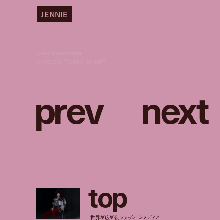
JENNIE
gentle monster
presents “jentle salon”
p
r
e
v
n
e
x
t
t
o
p
世界が広がる、ファッションメディア