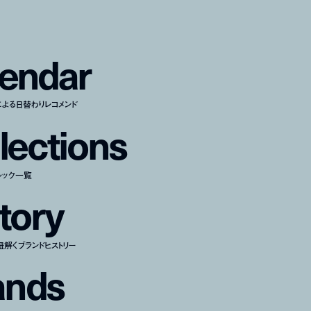
e
n
d
a
r
による日替わりレコメンド
l
e
c
t
i
o
n
s
ルック一覧
t
o
r
y
紐解くブランドヒストリー
a
n
d
s