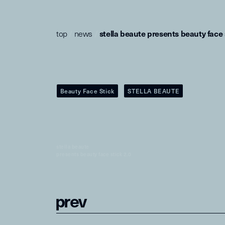
top
/
news
/
stella beaute presents beauty face 
Beauty Face Stick
STELLA BEAUTE
stella beaute
presents beauty face stick 2.0
p
r
e
v