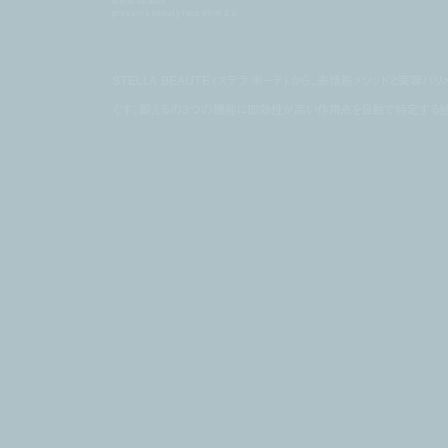
stella beaute
presents beauty face stick 2.0
STELLA BEAUTE (ステラ ボーテ) から、表情筋メソッドと美容バ
ぐす、鍛えるの3つの機能に即効性が高い作用点を自動で特定する独