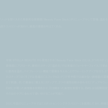
リメソッドを取り入れた革新的な美顔器「Beauty Face Stick」がリニューアルして登場。温める
⾃テクノロジーが加わり、最高の素顔を叶えてくれる。
今回 STELLA BEAUTE から発売される「Beauty Face Stick 2.0」は、3つのステ
表情筋にアプローチ。最初のステップ「温める」では末端の「ヒートサーフェイス」で約4
に筋肉を温め、バイブレーション機能で振動を与えることでウォーミングアップを行う。2
のステップ「ほぐす」では先端の「エフェクトロッド」で手や指では届かない表情筋の深
まで刺激。そして最後は「鍛える」ステップで、2つの波形を組み合わせた「デュアルウェ
EMS」が眠った表情筋を目覚めさせ、引き締まった表情を実現する。EMS は5段階設定
その日のケアに合わせて使い分けることが可能だ。
さらに今回のリニューアルでは「スポットセンシングテクノロジー」を採用しており、特殊