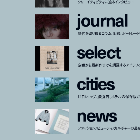
クリエイティビティに迫るインタビュー
j
o
u
r
n
a
l
時代を切り取るコラム、対談、ポートレー
s
e
l
e
c
t
定番から最新作までを網羅するアイテム
c
i
t
i
e
s
注目ショップ、飲食店、ホテルの保存版ガ
n
e
w
s
ファッション/ビューティ/カルチャーの最