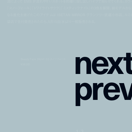
流によって EMS が流れやすいスポットを的確に探し出しバイブで知らせてくれる。カラ
「スノーフォール」「トワイライトサクラ」「ミスティックナイト」の3色を展開。前モデルから
なる進化を遂げたこのアイテムは ISETAN MiRROR グランツリー武蔵小杉店、ルミ
袋店で先行発売されたのち、5月15日(水)より一般販売される。
n
e
x
Beauty Face Stick® 2.0 スノーフォール
p
r
e
¥38,000
1
/
3