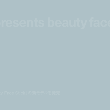
presents beauty fac
presents beauty fac
Face Stick」の新モデルを発売