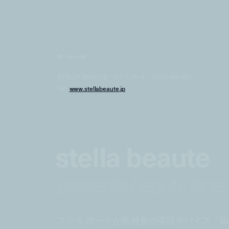
問い合わせ先
STELLA BEAUTE - ステラ ボーテ／0570-099-901
HP:
www.stellabeaute.jp
stella beaute
presents beauty face s
ステラ ボーテが新感覚の美容デバイス「Beaut