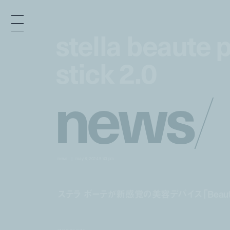
stella beaute 
stella beaute 
stick 2.0
stick 2.0
n
e
w
s
/
news
may 8, 2024 5:40 pm
ステラ ボーテが新感覚の美容デバイス「Beauty 