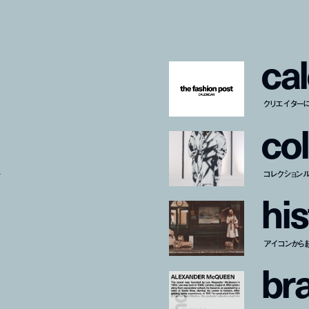
c
a
l
クリエイター
c
o
l
ー
コレクション
h
i
s
アイコンから
b
r