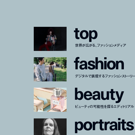
t
o
p
世界が広がる、ファッションメディア
f
a
s
h
i
o
n
デジタルで表現するファッションストーリ
b
e
a
u
t
y
ビューティの可能性を探るエディトリアル
p
o
r
t
r
a
i
t
s