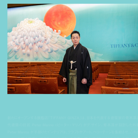
新たにオープンする旗艦店「TIFFANY GINZA」は、日本を代表する建築家の青木淳
代建築の巨匠 Peter Marino (ピーター・マリノ) がデザイン。青木淳が設計した外
Peter Marino が手掛けたインテリアは、クラフトやアート、ヘリーテージを集結させ、これ