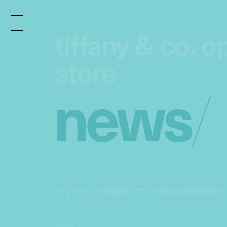
tiffany & co. 
tiffany & co. 
store
store
n
e
w
s
/
news
jun 12, 2025 5:00 pm
ティファニーが銀座にアジア最大の旗艦店をオ