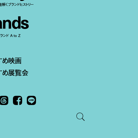
紐解くブランドヒストリー
a
n
d
s
ンド A to Z
すめ映画
すめ展覧会
Threads
Facebook
LINE