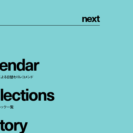
n
e
x
t
e
n
d
a
r
による日替わりレコメンド
l
e
c
t
i
o
n
s
ルック一覧
t
o
r
y