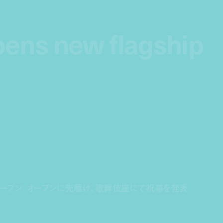
opens new flagship
opens new flagship
ープン。オープンに先駆け、歌舞伎座にて祝幕を発表