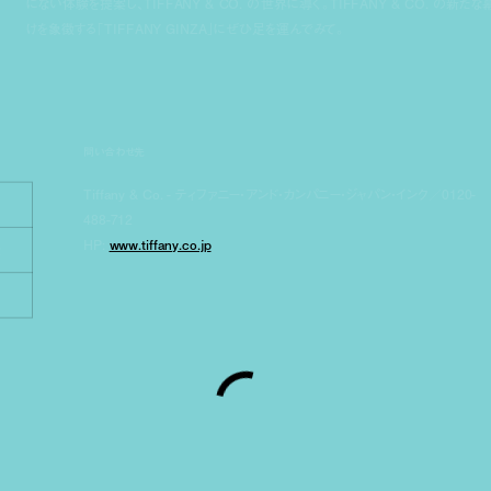
にない体験を提案し、TIFFANY & CO. の世界に導く。TIFFANY & CO. の新たな
けを象徴する「TIFFANY GINZA」にぜひ足を運んでみて。
問い合わせ先
Tiffany & Co. - ティファニー・アンド・カンパニー・ジャパン・インク／0120-
488-712
HP:
www.tiffany.co.jp
2