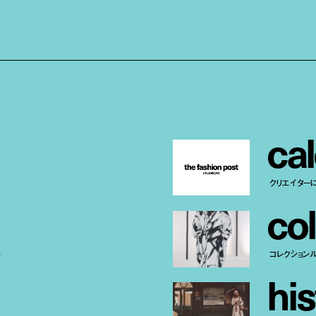
c
a
l
クリエイター
c
o
l
ー
コレクション
h
i
s