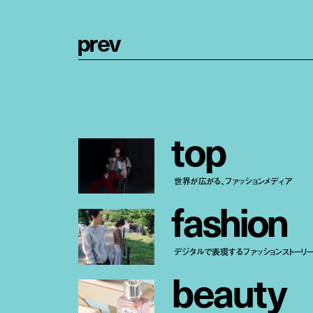
p
r
e
v
t
o
p
世界が広がる、ファッションメディア
f
a
s
h
i
o
n
デジタルで表現するファッションストーリ
b
e
a
u
t
y