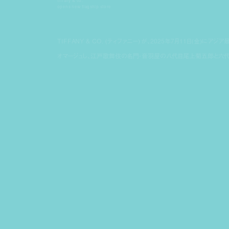
tiffany & co.
opens new flagship store
TIFFANY & CO. (ティファニー) が、2025年7月11日(金)に
オマージュし、江戸歌舞伎の名門・音羽屋の八代目尾上菊五郎と六