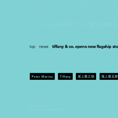
opens new flagship s
ティファニーが銀座にアジア最大の旗艦店
top
/
news
/
tiffany & co. opens new flagship st
Peter Marino
Tiffany
尾上菊之助
尾上菊五郎
tiffany & co.
opens new flagship store