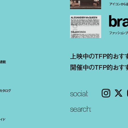
アイコンから
b
r
ファッションブラ
上映中のTFP的おす
ト連載
開催中のTFP的おす
social:
カタログ
Instagram
𝕏
search:
イド