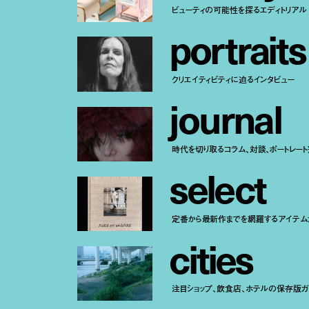
ビューティの可能性を探るエディトリアル
p
o
r
t
r
a
i
t
s
クリエイティビティに迫るインタビュー
j
o
u
r
n
a
l
時代を切り取るコラム、対談、ポートレー
s
e
l
e
c
t
定番から最新作までを網羅するアイテム
c
i
t
i
e
s
注目ショップ、飲食店、ホテルの保存版ガ