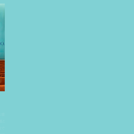
と現
観と
まで