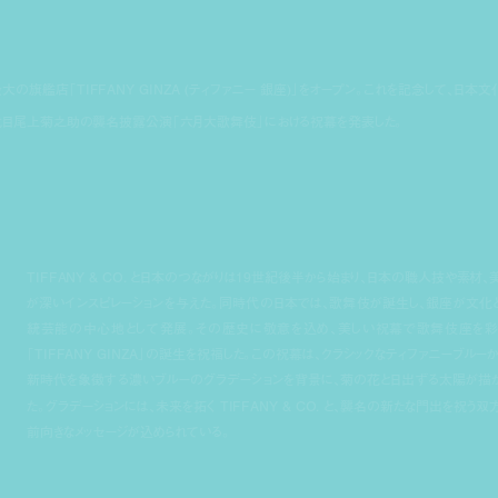
アジア最大の旗艦店「TIFFANY GINZA (ティファニー 銀座)」をオープン。これを記念して、日本文
代目尾上菊之助の襲名披露公演「六月大歌舞伎」における祝幕を発表した。
TIFFANY & CO. と日本のつながりは19世紀後半から始まり、日本の職人技や素材、
が深いインスピレーションを与えた。同時代の日本では、歌舞伎が誕生し、銀座が文化
統芸能の中心地として発展。その歴史に敬意を込め、美しい祝幕で歌舞伎座を彩
「TIFFANY GINZA」の誕生を祝福した。この祝幕は、クラシックなティファニーブルーか
新時代を象徴する濃いブルーのグラデーションを背景に、菊の花と日出ずる太陽が描
た。グラデーションには、未来を拓く TIFFANY & CO. と、襲名の新たな門出を祝う双
前向きなメッセージが込められている。