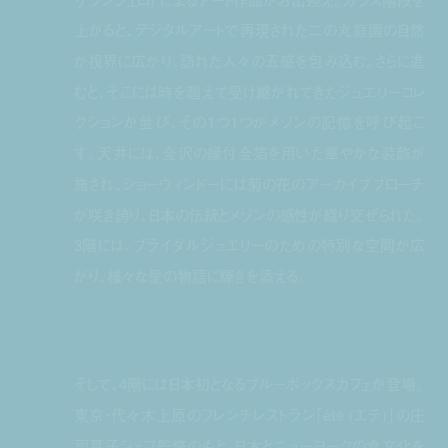
上がると、デジタルアートで再現された二の丸庭園の自然
が視界に広がり、訪れた人々の五感を包み込む。さらに進
むと、そこには時を超えて受け継がれてきたジュエリーコレ
クションが並び、その1つ1つがメゾンの記憶を呼び起こ
す。天井には、金沢の縁付金箔を用いた華やかな装飾が
施され、ショーウィンドーには菊の花のアーカイブブローチ
が咲き誇り、日本の伝統とメゾンの感性が織り交ぜられた。
3階には、ブライダルジュエリーのための特別な空間が広
がり、様々な愛の物語に輝きを添える。
そして、4階には日本初となるブルーボックスカフェが登場。
東京・代々木上原のフレンチレストラン「été (エテ)」の庄
司夏子シェフ監修のもと、日本とニューヨークの食文化を