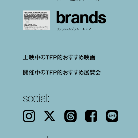
b
r
a
n
d
s
ファッションブランド A to Z
上映中のTFP的おすすめ映画
開催中のTFP的おすすめ展覧会
social:
Instagram
𝕏
Threads
Facebook
LINE