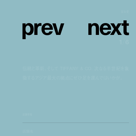
p
r
e
v
n
e
x
t
冨永愛
1
/
6
伝統と革新、そして TIFFANY & CO. 次なる半世紀を象
徴するアジア最大の拠点にぜひ足を運んではいかが。
店舗情報
店舗名