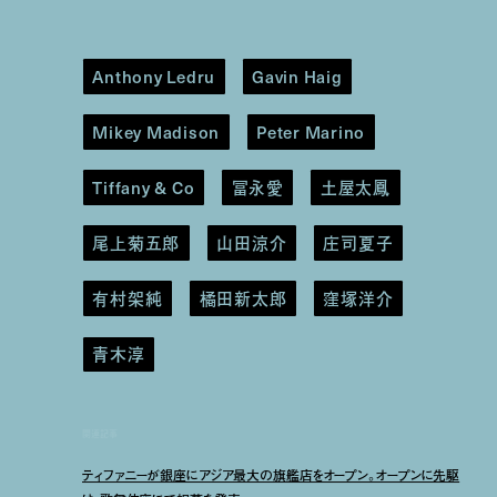
Anthony Ledru
Gavin Haig
Mikey Madison
Peter Marino
Tiffany & Co
冨永愛
土屋太鳳
尾上菊五郎
山田涼介
庄司夏子
有村架純
橘田新太郎
窪塚洋介
青木淳
関連記事
ティファニーが銀座にアジア最大の旗艦店をオープン。オープンに先駆