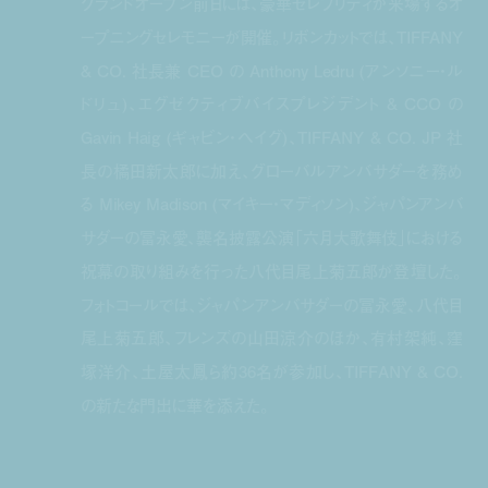
グランドオープン前日には、豪華セレブリティが来場するオ
ープニングセレモニーが開催。リボンカットでは、TIFFANY
& CO. 社長兼 CEO の Anthony Ledru (アンソニー・ル
ドリュ)、エグゼクティブバイスプレジデント & CCO の
Gavin Haig (ギャビン・ヘイグ)、TIFFANY & CO. JP 社
⻑の橘⽥新太郎に加え、グローバルアンバサダーを務め
る Mikey Madison (マイキー・マディソン)、ジャパンアンバ
サダーの冨永愛、襲名披露公演「六月大歌舞伎」における
祝幕の取り組みを行った八代目尾上菊五郎が登壇した。
フォトコールでは、ジャパンアンバサダーの冨永愛、八代目
尾上菊五郎、フレンズの山田涼介のほか、有村架純、窪
塚洋介、土屋太鳳ら約36名が参加し、TIFFANY & CO.
の新たな門出に華を添えた。