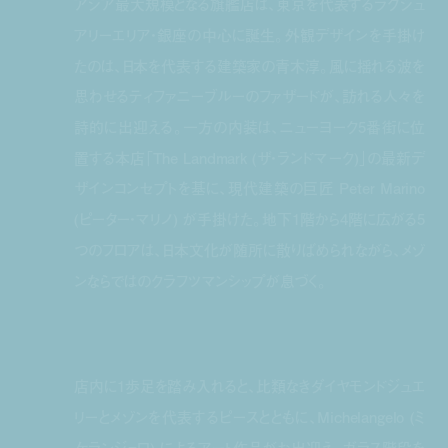
アジア最大規模となる旗艦店は、東京を代表するラグジュ
アリーエリア・銀座の中心に誕生。外観デザインを手掛け
たのは、日本を代表する建築家の青木淳。風に揺れる波を
思わせるティファニーブルーのファザードが、訪れる人々を
詩的に出迎える。一方の内装は、ニューヨーク5番街に位
置する本店「The Landmark (ザ・ランドマーク)」の最新デ
ザインコンセプトを基に、現代建築の巨匠 Peter Marino
(ピーター・マリノ) が手掛けた。地下1階から4階に広がる5
つのフロアは、日本文化が随所に散りばめられながら、メゾ
ンならではのクラフツマンシップが息づく。
店内に1歩足を踏み入れると、比類なきダイヤモンドジュエ
リーとメゾンを代表するピースとともに、Michelangelo (ミ
ケランジェロ) によるアート作品がお出迎え。ガラス階段を