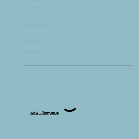
TIFFANY GINZA
住所
東京都中央区銀座6丁目9-2
営業時間
10:30-20:30
問い合わせ先
Tiffany & Co. - ティファニー・アンド・カンパニー・ジャパン・インク／
0120-488-712
HP:
www.tiffany.co.jp