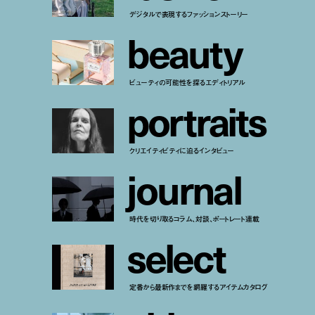
デジタルで表現するファッションストーリー
b
e
a
u
t
y
ビューティの可能性を探るエディトリアル
p
o
r
t
r
a
i
t
s
クリエイティビティに迫るインタビュー
j
o
u
r
n
a
l
時代を切り取るコラム、対談、ポートレート連載
s
e
l
e
c
t
定番から最新作までを網羅するアイテムカタログ