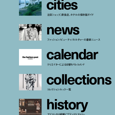
c
i
t
i
e
s
注目ショップ、飲食店、ホテルの保存版ガイド
n
e
w
s
ファッション/ビューティ/カルチャーの最新ニュース
c
a
l
e
n
d
a
r
クリエイターによる日替わりレコメンド
c
o
l
l
e
c
t
i
o
n
s
コレクションルック一覧
h
i
s
t
o
r
y
アイコンから紐解くブランドヒストリー