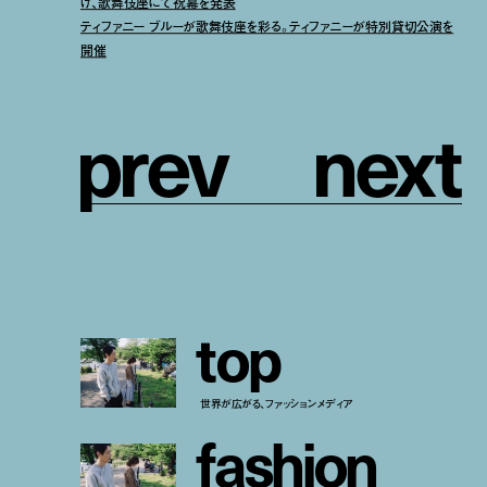
け、歌舞伎座にて祝幕を発表
ティファニー ブルーが歌舞伎座を彩る。ティファニーが特別貸切公演を
開催
p
r
e
v
n
e
x
t
t
o
p
世界が広がる、ファッションメディア
f
a
s
h
i
o
n