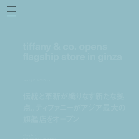
tiffany & co. opens
flagship store in ginza
news
jul 31, 2025 5:00 pm
伝統と革新が織りなす新たな拠
点。ティファニーがアジア最大の
旗艦店をオープン
tiffany & co.
opens flagship store in ginza