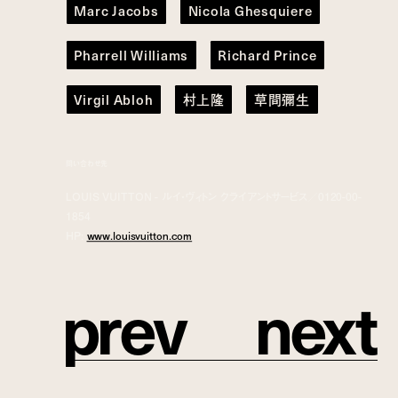
Marc Jacobs
Nicola Ghesquiere
Pharrell Williams
Richard Prince
Virgil Abloh
村上隆
草間彌生
問い合わせ先
LOUIS VUITTON - ルイ・ヴィトン クライアントサービス／0120-00-
1854
HP:
www.louisvuitton.com
p
r
e
v
n
e
x
t