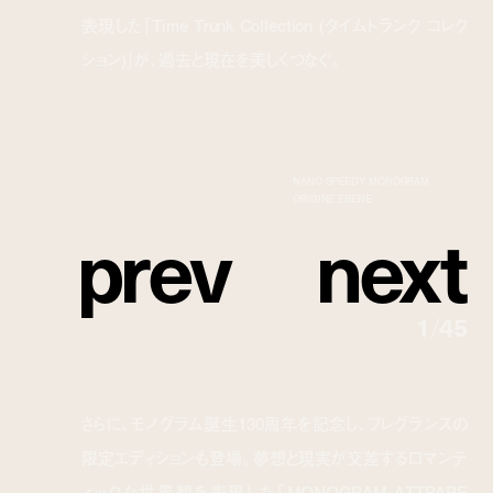
表現した「Time Trunk Collection (タイムトランク コレク
ション)」が、過去と現在を美しくつなぐ。
NANO SPEEDY MONOGRAM
ORIGINE EBENE
p
r
e
v
n
e
x
t
1
/
45
さらに、モノグラム誕生130周年を記念し、フレグランスの
限定エディションも登場。夢想と現実が交差するロマンテ
ィックな世界観を表現した「MONOGRAM ATTRAPE