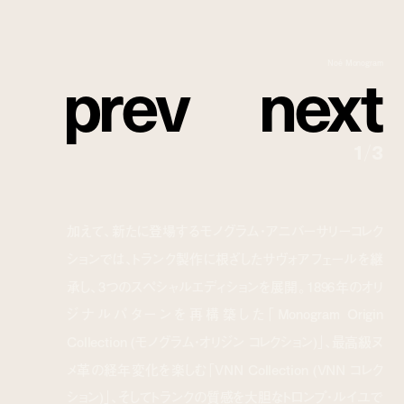
p
r
e
v
n
e
x
t
Noé Monogram
1
/
3
加えて、新たに登場するモノグラム・アニバーサリーコレク
ションでは、トランク製作に根ざしたサヴォアフェールを継
承し、3つのスペシャルエディションを展開。1896年のオリ
ジナルパターンを再構築した「Monogram Origin
Collection (モノグラム・オリジン コレクション)」、最高級ヌ
メ革の経年変化を楽しむ「VNN Collection (VNN コレク
ション)」、そしてトランクの質感を大胆なトロンプ・ルイユで