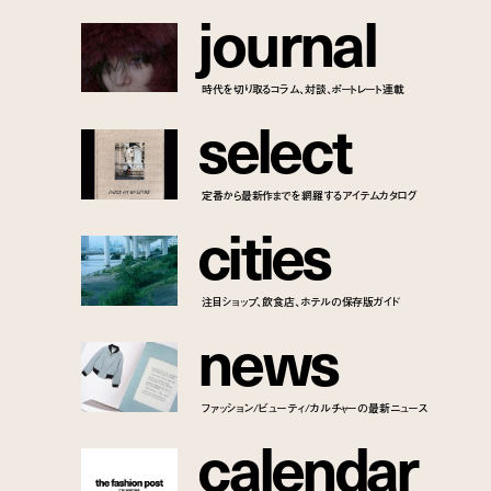
j
o
u
r
n
a
l
時代を切り取るコラム、対談、ポートレート連載
s
e
l
e
c
t
定番から最新作までを網羅するアイテムカタログ
c
i
t
i
e
s
注目ショップ、飲食店、ホテルの保存版ガイド
n
e
w
s
ファッション/ビューティ/カルチャーの最新ニュース
c
a
l
e
n
d
a
r