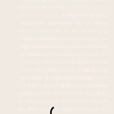
REVES EAU DE PARFUM (モノグラム アトラップ･レー
ヴ オー ドゥ パルファン)」、旅の精神と空想の翼を讃える
「MONOGRAM IMAGINATION EAU DE PARFUM
(モノグラム イマジナシオン オー ドゥ パルファン)」、そし
て大胆さと自由を象徴するコンテンポラリーなフローラル
の香り「MONOGRAM ELVES LOUIS VUITTON EAU
DE PARFUM (モノグラム eLVes ルイ･ヴィトン オー ドゥ
パルファン)」。いずれも、アーカイヴに残るオリジナルのモ
ノグラム･モチーフをボトルとパッケージ全面に配したコレ
クターズ仕様で、香りの個性を映し出す色彩豊かなデザイ
ンが特徴だ。あわせて展開される「MONOGRAM
TRAVEL CASE (モノグラム トラベルケース)」は、限定カ
ラーで仕上げたハードケースにゴールドカラーのロックを
配し、旅のシーンにエレガンスを添えるアイテムとなってい