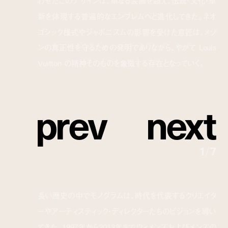
わせたこのデザインは、単なる装飾を超え、伝統・文化・革
新を体現する普遍的なエンブレムへと進化してきた。ネオ
ゴシック様式やジャポニスムの影響を受けた意匠は、メゾ
ンの真正性を守るための発明でありながら、やがて Louis
Vuitton の精神そのものを象徴する存在となっていく。
p
r
e
v
n
e
x
t
1
/
7
長い歴史の中でモノグラムは、時代を代表するクリエイタ
ーやアーティスティック・ディレクターたちのビジョンを導い
てきた。1997年から2013年までウィメンズおよびメンズの