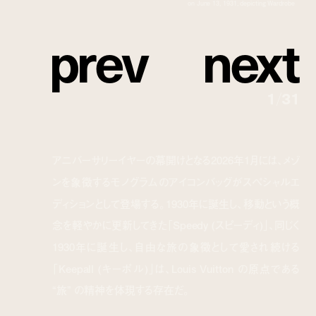
on June 13, 1931, depicting Wardrobe
p
r
e
v
n
e
x
t
1
/
31
アニバーサリーイヤーの幕開けとなる2026年1月には、メゾ
ンを象徴するモノグラムのアイコンバッグがスペシャルエ
ディションとして登場する。1930年に誕生し、移動という概
念を軽やかに更新してきた「Speedy (スピーディ)」、同じく
1930年に誕生し、自由な旅の象徴として愛され続ける
「Keepall (キーポル)」は、Louis Vuitton の原点である
“旅” の精神を体現する存在だ。