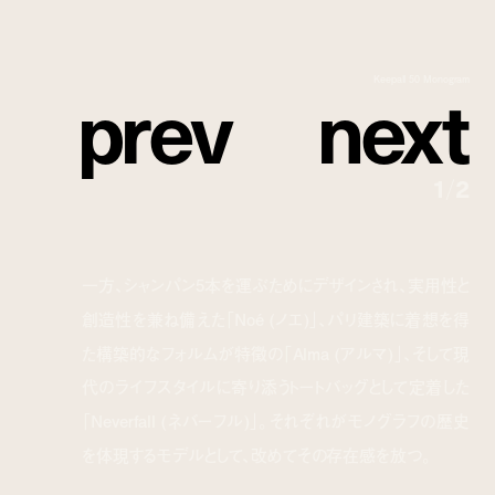
p
r
e
v
n
e
x
t
Keepall 50 Monogram
1
/
2
一方、シャンパン5本を運ぶためにデザインされ、実用性と
創造性を兼ね備えた「Noé (ノエ)」、パリ建築に着想を得
た構築的なフォルムが特徴の「Alma (アルマ)」、そして現
代のライフスタイルに寄り添うトートバッグとして定着した
「Neverfall (ネバーフル)」。それぞれがモノグラフの歴史
を体現するモデルとして、改めてその存在感を放つ。