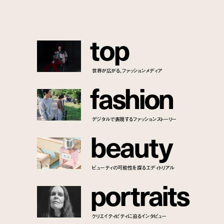
t
o
p
世界が広がる、ファッションメディア
f
a
s
h
i
o
n
デジタルで表現するファッションストーリー
b
e
a
u
t
y
ビューティの可能性を探るエディトリアル
p
o
r
t
r
a
i
t
s
クリエイティビティに迫るインタビュー