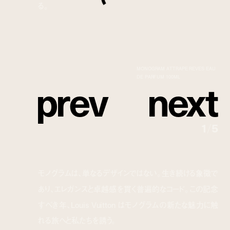
る。
MONOGRAM ATTRAPE REVES EAU
p
r
e
v
n
e
x
t
DE PARFUM 100ML
1
/
5
モノグラムは、単なるデザインではない。生き続ける象徴で
あり、エレガンスと卓越感を貫く普遍的なコード。この記念
すべき年、Louis Vuitton はモノグラムの新たな魅力に触
れる旅へと私たちを誘う。