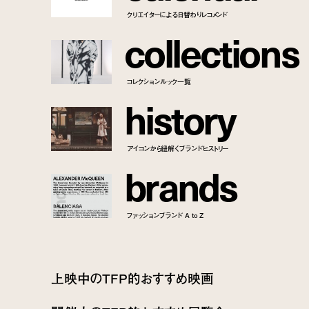
クリエイターによる日替わりレコメンド
c
o
l
l
e
c
t
i
o
n
s
コレクションルック一覧
h
i
s
t
o
r
y
アイコンから紐解くブランドヒストリー
b
r
a
n
d
s
ファッションブランド A to Z
上映中のTFP的おすすめ映画