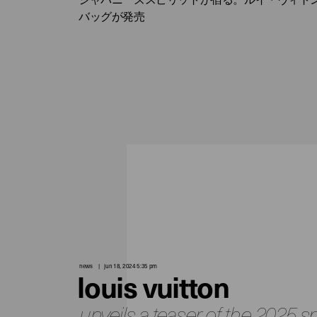
バッグが発売
news
jun 18, 2024 5:35 pm
louis vuitton
unveils a teaser of the 2025 s