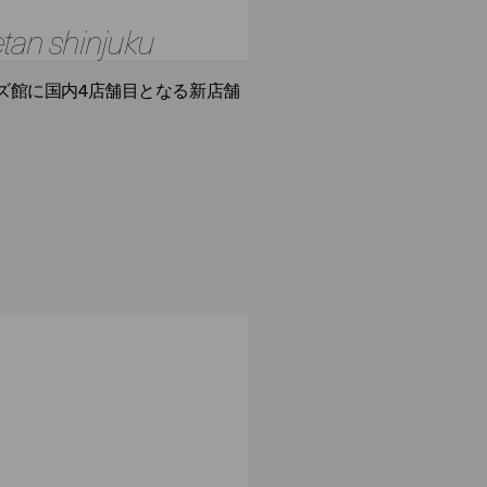
etan shinjuku
ズ館に国内4店舗目となる新店舗