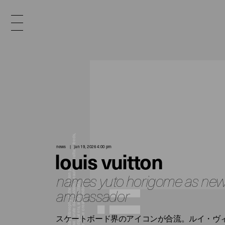
x
e
d
news
jan 19, 2026 4:00 pm
louis vuitton
n
names yuto horigome as ne
ambassador
i
スケートボード界のアイコンが合流。ルイ・ヴ