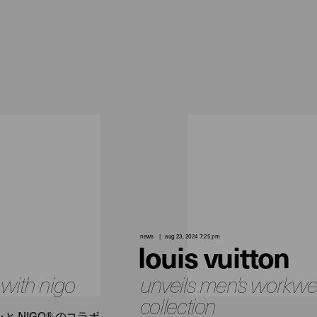
news
aug 23, 2024 7:25 pm
louis vuitton
 with nigo
unveils men's workwe
collection
NIGO® のコラボ