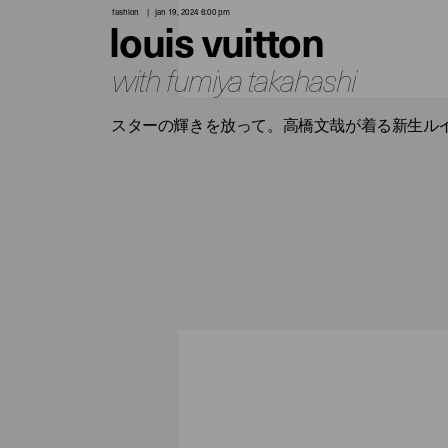
fashion
jan 19, 2024 6:00 pm
louis vuitton
with fumiya takahashi
スターの輝きを放って。高橋文哉が着る新生ルイ・ヴ