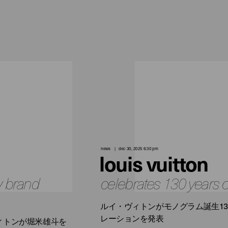
news
dec 30, 2025 6:30 pm
louis vuitton
w brand
celebrates 130 years
ルイ・ヴィトンがモノグラム誕生1
レーションを発表
ィトンが堀米雄斗を