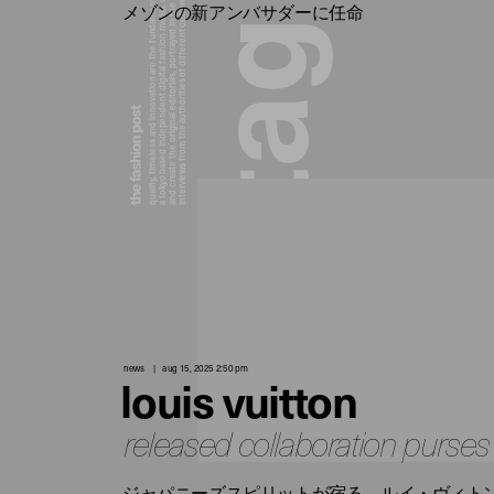
a tokyo based independent digital fashion media. we curate daily fashion, beauty and culture feeds,
quality, timeless and innovation are the fundamental philosophy of the fashion post,
interviews from the authorities of different culture in the creative industry.
and create the original editorials, portrayed in the digital era, and portraits,
メゾンの新アンバサダーに任命
g
a
t
news
aug 15, 2025 2:50 pm
louis vuitton
released collaboration purses
ジャパニーズスピリットが宿る。ルイ・ヴィトンと 