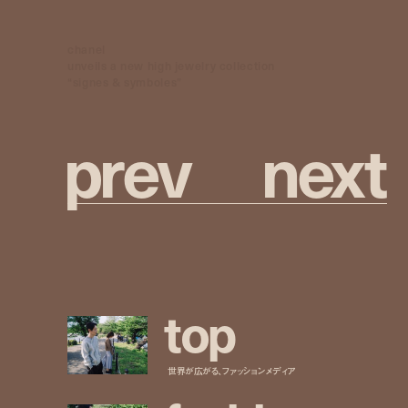
chanel
unveils a new high jewelry collection
“signes & symboles”
p
r
e
v
n
e
x
t
t
o
p
世界が広がる、ファッションメディア