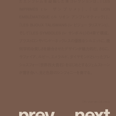
たエンブレムを凝縮した本コレクションは、「LES
IMPRIMÉS (レ ザンプリメ)」、「LE LION
EMBLÉMATIQUE (ル リオン アンブレマティック)」、
「LES BIJOUX TALISMANS (レ ビジュー タリスマン)」、
そして「LES SYMBOLES (レ サンボル)」の4章で構成。
プラストロンやバンドーネックレスの優雅なシルエットに、幾
何学的な美しさを融合させたデザインが魅力的だ。さらに、
サファイア、ルビー、エメラルド、ダイヤモンドといったプレ
シャスフォー（世界四大貴石）をはじめとするジェムストーン
が響き合い、光と色彩のシンフォニーを奏でる。
p
r
e
v
n
e
x
t
「アンプリメ リオン」ネックレス