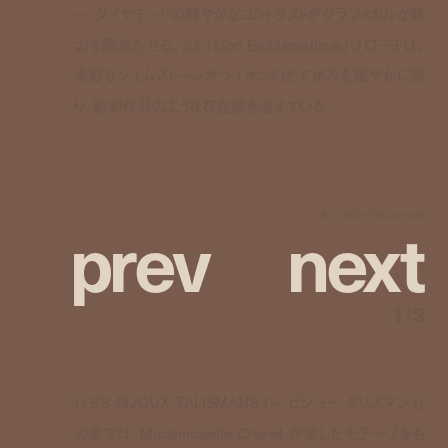
ー、ダイヤモンドの鮮やかなコントラストがグラフィカルな魅
力を際立たせる。また「Lion Emblématique」ブローチは、
多彩なジェムストーンがライオンのたてがみを華やかに彩
り、彫刻作品のような存在感を湛えている。
p
r
e
v
n
e
x
t
「リオン マジストラル」ネックレス
1
/
3
「LES BIJOUX TALISMANS (レ ビジュー タリスマン)」
の章では、Mademoiselle Chanel が愛したモチーフをも