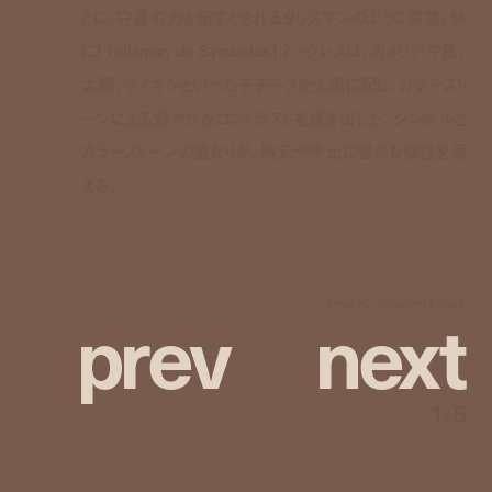
とに、守護の力を宿すとされるタリスマンのように構築。特
に「Talisman de Symboles」ネックレスは、カメリアや星、
太陽、ライオンといったモチーフを大胆に配し、カラースト
ーンによる鮮やかなコントラストを描き出した。シンボルと
カラーストーンの重なりが、胸元や手元に豊かな個性を添
える。
p
r
e
v
n
e
x
t
「タリスマン グラフィック」ネックレス
1
/
5