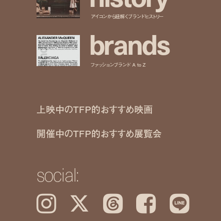
アイコンから紐解くブランドヒストリー
b
r
a
n
d
s
ファッションブランド A to Z
上映中のTFP的おすすめ映画
開催中のTFP的おすすめ展覧会
social:
Instagram
𝕏
Threads
Facebook
LINE