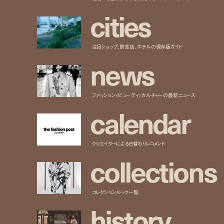
c
i
t
i
e
s
注目ショップ、飲食店、ホテルの保存版ガイド
n
e
w
s
ファッション/ビューティ/カルチャーの最新ニュース
c
a
l
e
n
d
a
r
クリエイターによる日替わりレコメンド
c
o
l
l
e
c
t
i
o
n
s
コレクションルック一覧
h
i
s
t
o
r
y