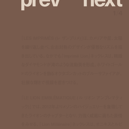
1
/
4
「LES IMPRIMÉS (レ ザンプリメ)」は、カメリアや星、太陽
を繰り返し並べ、左右対称のデザインが優雅なリズムを描
き出している。なかでも「Imprimé Lion」ネックレスは、精緻
なダイヤモンドが滝のような流動美を形成。ホワイトゴール
ドのライオンを飾るオクタゴンカットのブルーサファイアが、
壮麗な輝きで視線を惹きつける。
「LE LION EMBLÉMATIQUE (ル リオン アンブレマティ
ック)」では、2012年よりメゾンのハイジュエリーを象徴して
きたライオンのチャプターとなり、力強く威厳に満ちた表情
をみせる。「Lion Millénaire」ネックレスは、オニキスとルビ