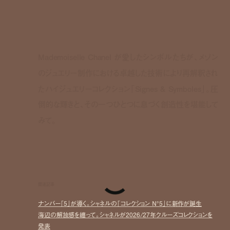
Mademoiselle Chanel が愛したシンボルたちが、メゾン
のジュエリー制作における卓越した技術により再解釈され
たハイジュエリーコレクション「Signes & Symboles」。圧
倒的な輝きと、その一つひとつに息づく創造性を堪能して
みて。
関連記事
ナンバー「5」が導く。シャネルの「コレクション N°5」に新作が誕生
海辺の解放感を纏って。シャネルが2026/27年クルーズコレクションを
発表