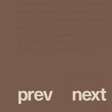
「LES SYMBOLES (レ サンボル)」は、シンボルを大胆な
色彩とコントラストを描くジュエリーに昇華。タンザナイトや
ガーネット、カーネリアンが織りなす鮮烈なコントラストが印
象的だ。なかでも、ピンクサファイアとダイヤモンドで彩ら
れたカメリアのリングは、気高く洗練されたフェミニティを体
現。また、自在にスタイルを変えるトランスフォーマブルなピ
ースも揃い、コレクションに遊び心を添えている。
「サンボル エトワール」ネックレス、イヤリン
p
r
e
v
n
e
x
t
グ
1
/
5