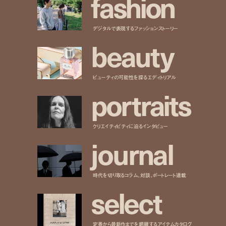
f
a
s
h
i
o
n
デジタルで表現するファッションストーリー
b
e
a
u
t
y
ビューティの可能性を探るエディトリアル
p
o
r
t
r
a
i
t
s
クリエイティビティに迫るインタビュー
j
o
u
r
n
a
l
時代を切り取るコラム、対談、ポートレート連載
s
e
l
e
c
t
定番から最新作までを網羅するアイテムカタログ