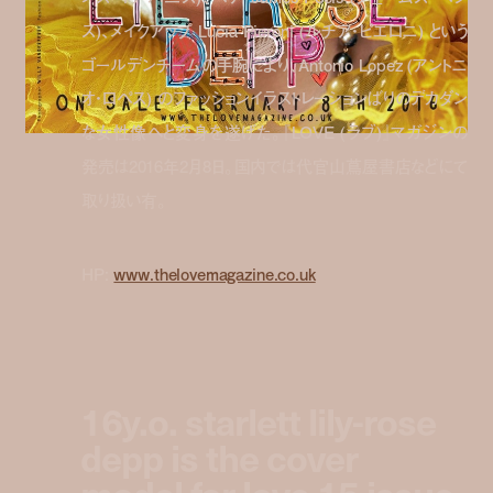
ス
)
、メイクアップ
Lucia Pieroni (
ルチア・ピエロニ
)
という
ゴールデンチームの手腕により、
Antonio Lopez (
アントニ
オ・ロペス
)
のファッションイラストレーションばりのデカダン
な女性像へと変身を遂げた。『
LOVE (
ラブ
)
』マガジンの
発売は
2016
年
2
月
8
日。国内では代官山蔦屋書店などにて
取り扱い有。
HP:
www.thelovemagazine.co.uk
16y.o. starlett lily-rose
depp is the cover
model for love 15 issue