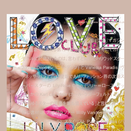
Image from www.thelovemagazine.co.uk
イギリスのファッションアート誌、『
LOVE (
ラブ
)
』マガジン
から最新号にあたる第
15
号が公開された。今号にてカバー
モデルに起用されたのは、言わずと知れたハリウッドスター
Johnny Depp (
ジョニー・デップ
)
と
Vanessa Paradis (
ヴ
ァネッサ・パラディ
)
の愛娘であり、ファッション界の次期ス
ーパースターの
Lily-Rose Depp (
リリー＝ローズ・デッ
プ
)
。かの
Karl Lagerfeld (
カール・ラガーフェルド
)
をして
「あらゆるスターの要素を兼ね備えている」と言わしめた稀
代の逸材は、フォトグラファー
Willy Vanderperre (
ウィリ
ー・ヴァンデルペール
)
、スタイリスト
Panos Yiapanis (
パ
ノス・イアパ二ス
)
、ヘア
James Pecis (
ジェームス・ペシ