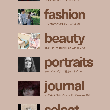
f
a
s
h
i
o
n
デジタルで表現するファッションストーリー
b
e
a
u
t
y
ビューティの可能性を探るエディトリアル
p
o
r
t
r
a
i
t
s
クリエイティビティに迫るインタビュー
j
o
u
r
n
a
l
時代を切り取るコラム、対談、ポートレート連載
s
e
l
e
c
t