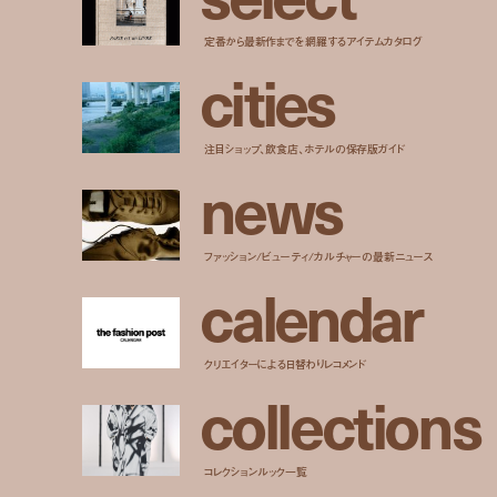
定番から最新作までを網羅するアイテムカタログ
c
i
t
i
e
s
注目ショップ、飲食店、ホテルの保存版ガイド
n
e
w
s
ファッション/ビューティ/カルチャーの最新ニュース
c
a
l
e
n
d
a
r
クリエイターによる日替わりレコメンド
c
o
l
l
e
c
t
i
o
n
s
コレクションルック一覧