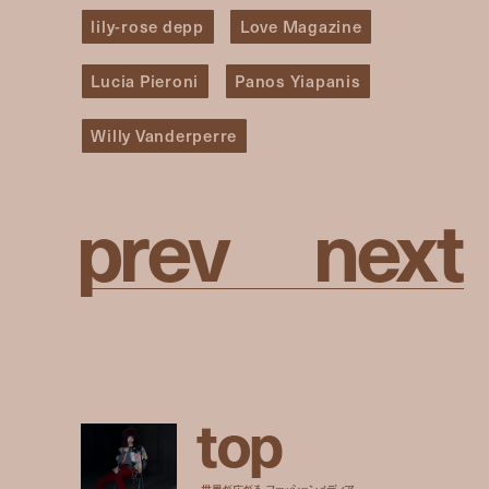
lily-rose depp
Love Magazine
Lucia Pieroni
Panos Yiapanis
Willy Vanderperre
p
r
e
v
n
e
x
t
t
o
p
世界が広がる、ファッションメディア