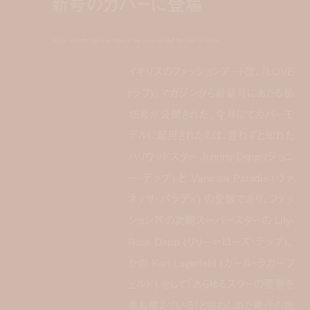
新号のカバーに登場
16y.o. starlett lily-rose depp is the cover model for love 15 issue
イギリスのファッションアート誌、『LOVE
(ラブ)』マガジンから最新号にあたる第
15号が公開された。今号にてカバーモ
デルに起用されたのは、言わずと知れた
ハリウッドスター Johnny Depp (ジョニ
ー・デップ) と Vanessa Paradis (ヴァ
ネッサ・パラディ) の愛娘であり、ファッ
ション界の次期スーパースターの Lily-
Rose Depp (リリー＝ローズ・デップ)。
かの Karl Lagerfeld (カール・ラガーフ
ェルド) をして「あらゆるスターの要素を
兼ね備えている」と言わしめた稀代の逸