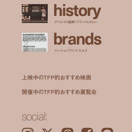
h
i
s
t
o
r
y
アイコンから紐解くブランドヒストリー
b
r
a
n
d
s
ファッションブランド A to Z
上映中のTFP的おすすめ映画
開催中のTFP的おすすめ展覧会
social: