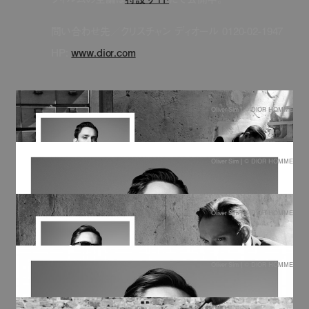
問い合わせ先／クリスチャン ディオール
0120-02-1947
HP:
www.dior.com
Oliver Sim | © DIOR HOMME
Oliver Sim | © DIOR HOMME
Oliver Sim | © DIOR HOMME
Oliver Sim | © DIOR HOMME