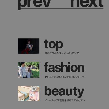
t
o
p
世界が広がる、ファッションメディア
f
a
s
h
i
o
n
デジタルで表現するファッションストーリー
b
e
a
u
t
y
ビューティの可能性を探るエディトリアル