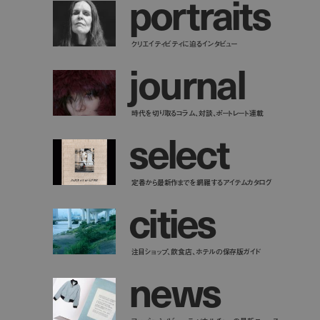
p
o
r
t
r
a
i
t
s
クリエイティビティに迫るインタビュー
j
o
u
r
n
a
l
時代を切り取るコラム、対談、ポートレート連載
s
e
l
e
c
t
定番から最新作までを網羅するアイテムカタログ
c
i
t
i
e
s
注目ショップ、飲食店、ホテルの保存版ガイド
n
e
w
s