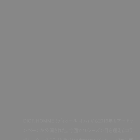
DIOR HOMME (
ディオール オム
)
から
2016
年サマーキャ
ンペーンが公開された。今回で
10
シーズン目を迎えるコラ
ボレーターである
Willy Vanderperre (
ウィリー・ヴァンデ