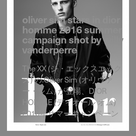
oliver sim stars in dior
homme 2016 summer
campaign shot by willy
vanderperre
The XX (ジ・エックスエック
ス) の Oliver Sim (オリヴァ
ー・シム) が登場、DIOR
HOMME (ディオール オム)
2016年サマーキャンペーン