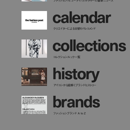
ファッション/ビューティ/カルチャーの最新ニュース
c
a
l
e
n
d
a
r
クリエイターによる日替わりレコメンド
c
o
l
l
e
c
t
i
o
n
s
コレクションルック一覧
h
i
s
t
o
r
y
アイコンから紐解くブランドヒストリー
b
r
a
n
d
s
ファッションブランド A to Z