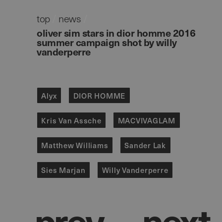
top
/
news
/
oliver sim stars in dior homme 2016
summer campaign shot by willy
vanderperre
Alyx
DIOR HOMME
Kris Van Assche
MACVIVAGLAM
Matthew Williams
Sander Lak
Sies Marjan
Willy Vanderperre
p
r
e
v
n
e
x
t