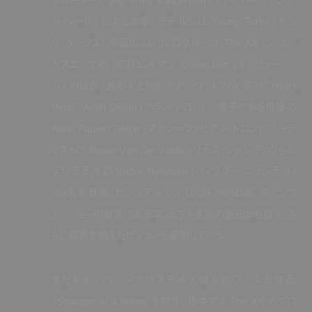
ルペール
)
による今季、モデルには
Young Turks (
ヤン
グ・タークス
)
所属のエレクトログループ
The XX (
ジ・エッ
クスエックス
)
のフロントマン
Oliver Sim (
オリヴァー・シ
ム
)
のほか、言わずと知れたハリウッドの永遠の
“Heart
throb” Alain Delon (
アラン・ドロン
)
の息子である俳優の
Alain Fabien Delon (
アラン＝ファビアン・ドロン
)
、アーテ
ィストの
Rinus Van De Velde (
リナス・ファンデ・ヴェル
デ
)
、モデルの
Victor Nylander (
ヴィクター・ニランデル
)
の
4
名が登場。ビジュアルでは
DIOR HOMME
のランウ
ェイショーの背景にあるコンセプトを別の側面から捉え、さ
らに洞察を加えたビジョンを展開している。
またキャンペーンではスチルのほかにフィルム作品
『
Stranger in a Room
』を制作。作中では
The XX
のプロ