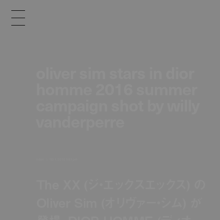
oliver sim stars in dior
homme 2016 summer
campaign shot by willy
vanderperre
news
feb 3, 2016 3:43 pm
The XX (ジ・エックスエックス) の
Oliver Sim (オリヴァー・シム) が