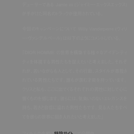
デューサーである
Jamie xx (
ジャイミー・エックスエックス
)
が手がけた同名のトラックが使用されている。
今回のキャンペーンについて
Willy Vanderperre (
ウィリ
ー・ヴァンデルペール
)
は以下のようにコメントしている。
「
DIOR HOMME
の世界を構築する様々なアイデンティ
ティを体現する男性たちを捉えたいと考えました。それぞ
れが、若いながらも人として、その行動、スタイルが尊敬さ
れている男性たちです。誰もが羨む才能を持っています。
クリスと私も、ここに出てくるそれぞれの男性に対して心に
響くものを感じます。彼らには、気負いのないエレガンスを
持ち、若さと自信に溢れた男性たちです。見る人たちすべ
てを彼らの世界に招き入れたいと考えました」
フィルムの全編は
特設サイト
にて公開中。