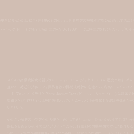
ロー) の歴史が始まったのは、遥か3世紀近くも前のこと。世界有数の機械式時計の産地として名高い
 (ピエール – ジャケ・ドロー) は独学で時計製造を学び、1738年には当時製造されていたムーブメント
スイスの高級機械式時計ブランド
Jaquet Droz (
ジャケ・ドロー
)
の歴史が始まったの
遥か
3
世紀近くも前のこと。世界有数の機械式時計の産地として名高い、スイスのラ・
ー・ド・フォンに生を受けた
Pierre Jaquet-Droz (
ピエール – ジャケ・ドロー
)
は独学で
製造を学び、
1738
年には当時製造されていたムーブメントを凌駕する複雑機構を会得
いたという。
その長い歴史の中で数々の名作を生み出してきた
Jaquet Droz
だが、中でも時計好
評価を集めるのが、その高いデザイン性だろう。
18
世紀の啓蒙思想の時代に誕生した
ンによる伝統的な装飾技術と現代的な感性は、難解かつ複雑なデザインが良しとされ