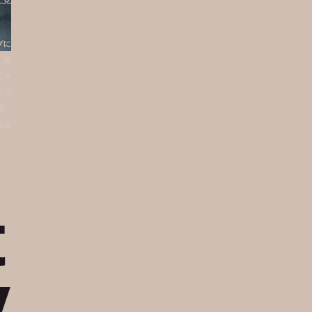
と見
プに
て誕
てマ
イヨ
聞い
作な
t
「グラン・セコンド パイヨン」 (18K レッドゴ
v
ールド) ¥ 4,570,000 ※世界限定8本