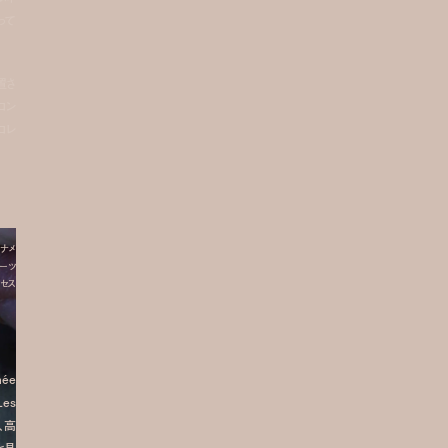
って
置さ
コン
コレ
ナメ
ーツ
セス
née
es
、高