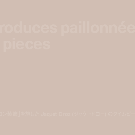
troduces paillonné
troduces paillonné
 pieces
 pieces
飾」を施した Jaquet Droz (ジャケ ・ドロー) のタイム