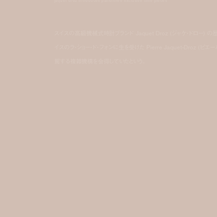
jaquet droz introduces paillonnée exclusive time pieces
スイスの高級機械式時計ブランド Jaquet Droz (ジャケ・ド
イスのラ・ショー・ド・フォンに生を受けた Pierre Jaquet-Droz
駕する複雑機構を会得していたという。