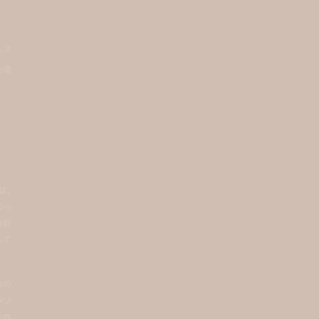
、ス
を凌
は、
ショ
時計
して
きの
メゾ
る昨