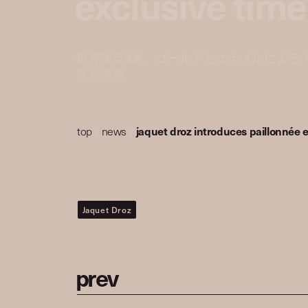
exclusive time
世界限定8本、ゴールドとエナメルによる「パイヨ
スが発表
top
/
news
/
jaquet droz introduces paillonnée e
Jaquet Droz
p
r
e
v