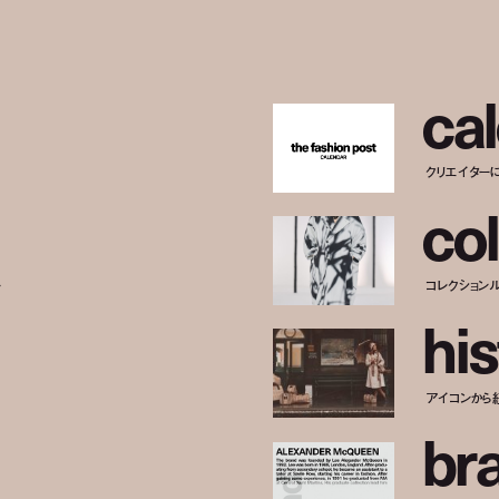
c
a
l
クリエイター
c
o
l
ー
コレクション
h
i
s
アイコンから
b
r