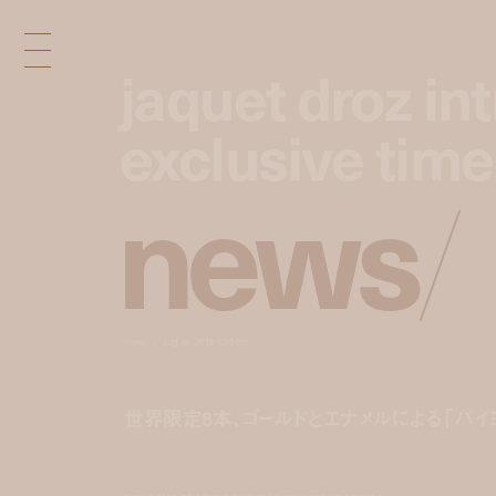
jaquet droz in
jaquet droz in
exclusive time
exclusive time
n
e
w
s
/
news
aug 16, 2016 6:00 pm
世界限定8本、ゴールドとエナメルによる「パイヨン装