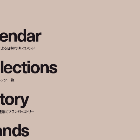
e
n
d
a
r
による日替わりレコメンド
l
e
c
t
i
o
n
s
ルック一覧
t
o
r
y
紐解くブランドヒストリー
a
n
d
s