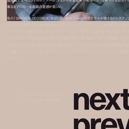
温焼成で生み出されるエナメルは、さながら南蛮渡来の絵巻のような鮮やかな色合い
事なまでに均一な表面の質感が美しい。
先の「
GRANDE SECONDE
」をはじめ、直径 39mm のダイヤルが様々なドレスアッ
マッチする「
PETITE HEURE MINUTE (
プティ・ウール ミニット)」、女性向けに初め
生したダイヤル径 35mm の小ぶりなデザインの「
PETITE HEURE MINUTE
」そし
ニア心をくすぐる「
POCKET WATCH
(懐中時計)」など幅広いモデルで登場した「パ
ン装飾」モデル。限られた製産数で知られる同メゾンのこと、それぞれ世界8本限定と
ても驚きではない。それほどまでにエクスクルーシブでプレシャス、そしてタイムレスな傑
のだから。
n
e
x
「グラン・セコンド パイヨン」 (18K レッドゴ
p
r
e
ールド) ¥ 4,570,000 ※世界限定8本