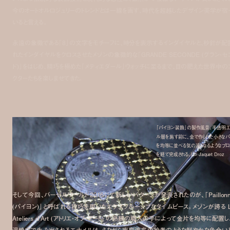
今のオートオルロジュリーのトレンドとは一線を画す、時代を超越したデザイン美学が宿
いると言える。
永遠の象徴である「
8
」の文字をモチーフに、時分を表示するインダイヤルと、秒針が配
れたインダイヤルをクロスさせたメゾンの象徴的な「
GRANDE SECONDE (
グラン・セ
ド
)
」をはじめ、精巧を極めた「メティエダール」ウォッチに至るまで、目の肥えた世界中の
クターたちを楽しませてきた。
「パイヨン装飾」の製作風景。半透明エ
ル層を施す前に、金で作られた小さなパ
を均等に並べる気の遠くなるようなプロ
を経て完成される。| © Jaquet Droz
そして今回、バーゼルワールド
2016
にて新しいパターンが発表されたのが、「
Paillon
(
パイヨン
)
」と呼ばれる技巧を用いたエクスクルーシブなタイムピース。メゾンが誇る
L
Ateliers d’Art (
アトリエ・オブ・アート
)
の熟練の職人の手によって金片を均等に配置し