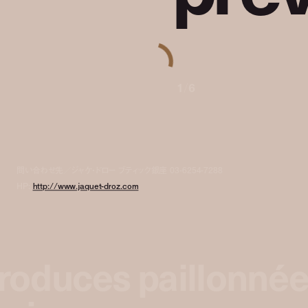
1
/
6
問い合わせ先／ジャケ・ドロー ブティック銀座
03-6254-7288
HP:
http://www.jaquet-droz.com
troduces paillonné