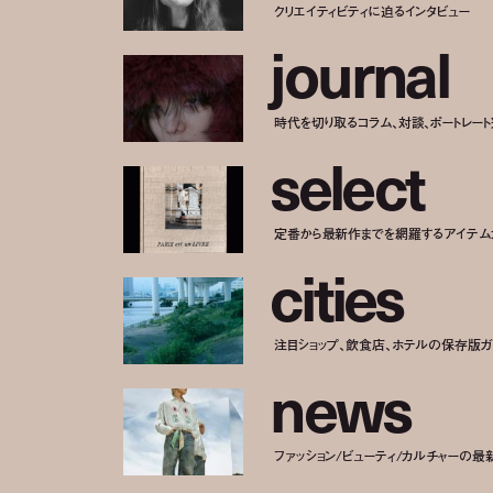
クリエイティビティに迫るインタビュー
j
o
u
r
n
a
l
時代を切り取るコラム、対談、ポートレー
s
e
l
e
c
t
定番から最新作までを網羅するアイテム
c
i
t
i
e
s
注目ショップ、飲食店、ホテルの保存版ガ
n
e
w
s
ファッション/ビューティ/カルチャーの最