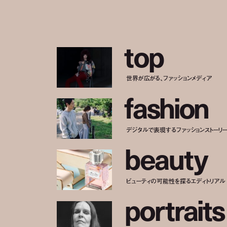
t
o
p
世界が広がる、ファッションメディア
f
a
s
h
i
o
n
デジタルで表現するファッションストーリ
b
e
a
u
t
y
ビューティの可能性を探るエディトリアル
p
o
r
t
r
a
i
t
s