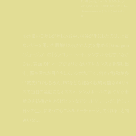
TUMI (トゥミ)、シャツ ¥121,000、トップ
¥112,200、スカート ¥243,100／以上 Ann
Demeulemeester (アン ドゥムルメステー
ル)
心地良い日差しが差し込む中、桐谷が手にしたのは、上質
なレザーを用いた肌触りの良さで人気を集める「Georgica
(ジョージカ)」の「ヴァロリー」トート。シンプルな佇まいなが
らも、表面のドレープがさりげないエレガンスさを醸し出
す。傷や汚れが目立ちにくいシボ加工で、何かと移動が多
い旅先にはもちろん、PCなども難なく収納可能なA4サイ
ズで毎日の通勤にもオススメ。シンガポールの鮮やかな街
並みを彷彿とさせるビビッドなアシッドグリーンが、忙しい
日々の生活にあってもエネルギーチャージしてくれること間
違いなし。