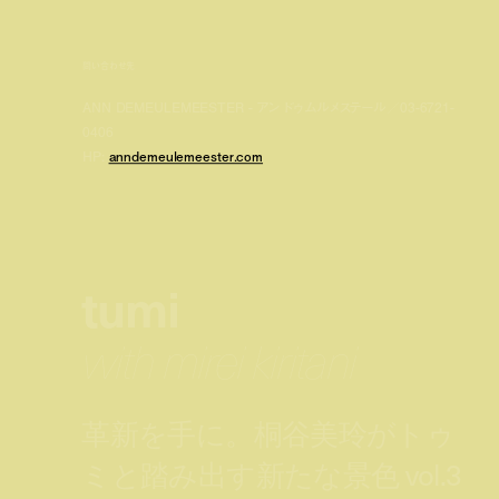
問い合わせ先
ANN DEMEULEMEESTER - アン ドゥムルメステール／03-6721-
0406
HP:
anndemeulemeester.com
tumi
with mirei kiritani
革新を手に。桐谷美玲がトゥ
ミと踏み出す新たな景色 vol.3