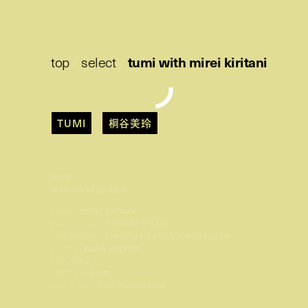
top
/
select
/
tumi with mirei kiritani
TUMI
桐谷美玲
tumi
with mirei kiritani
model:
mirei kiritani
photography:
shoichiro kato
videography:
shoichiro kato & maho kurita
styling:
yuma tagawa
hair:
tano
make up:
koto
text & edit:
risa matsumoto