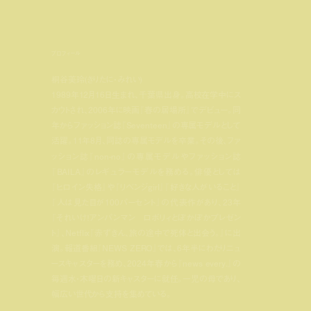
プロフィール
桐谷美玲(きりたに・みれい)
1989年12月16日生まれ、千葉県出身。高校在学中にス
カウトされ、2006年に映画『春の居場所』でデビュー。同
年からファッション誌『Seventeen』の専属モデルとして
活躍。11年8月、同誌の専属モデルを卒業。その後、ファ
ッション誌『non-no』の専属モデルやファッション誌
『BAILA』のレギュラーモデルを務める。俳優としては
『ヒロイン失格』や『リベンジgirl』『好きな人がいること』
『人は見た目が100パーセント』の代表作があり、23年
『それいけ！アンパンマン ロボリィとぽかぽかプレゼン
ト』、Netflix『赤ずきん、旅の途中で死体と出会う。』に出
演。報道番組『NEWS ZERO』では、6年半にわたりニュ
ースキャスターを務め、2024年春から『news every.』の
毎週水・木曜日の新キャスターに就任。一児の母であり、
幅広い世代から支持を集めている。