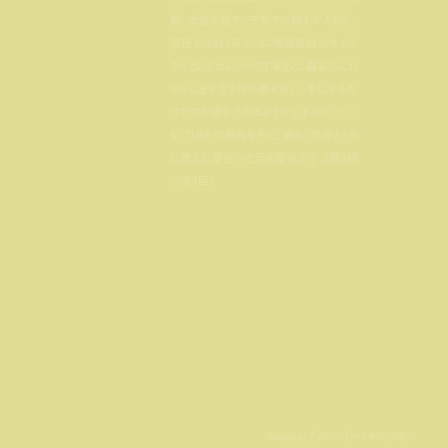
婚、出産を経て、子育てに励むかたわら、
直近では約5年ぶりに情報番組のキャス
ターとしてカムバックするなど、桐谷のこれ
からにますます目が離せない。手にするだ
けで力が湧き上がるようなエネルギッシュ
な TUMI の新作を手に、春めく気分ととも
に新たな景色へと足を踏み出す。(第3回
／全4回)
volume-mute
Georgica「ヴァロリー」トート ¥121,000／