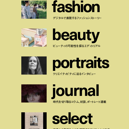
f
a
s
h
i
o
n
デジタルで表現するファッションストーリー
b
e
a
u
t
y
ビューティの可能性を探るエディトリアル
p
o
r
t
r
a
i
t
s
クリエイティビティに迫るインタビュー
j
o
u
r
n
a
l
時代を切り取るコラム、対談、ポートレート連載
s
e
l
e
c
t