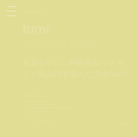
Apr 18, 2024 6:00 PM
tumi
with mirei kiritani
革新を手に。桐谷美玲がトゥ
ミと踏み出す新たな景色 vol.3
tumi
with mirei kiritani
model:
mirei kiritani
photography:
shoichiro kato
videography:
shoichiro kato & maho kurita
styling:
yuma tagawa
hair:
tano
make up:
koto
text & edit:
risa matsumoto
sponsored