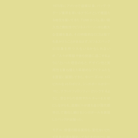
1975年にアメリカで創業以来、バッグ・ラ
ゲージ業界を率いるブランドとして確固た
る地位を築いてきた TUMI (トゥミ)。高い耐
久性と機能性でビジネスパーソンから絶大
な信頼を集め、その特徴的なロゴは街で
も見かけたことがあるはず。ビジネスバッグ
の印象を持つ人もいるかもしれない
が、”人々が移動や旅も快適に過ごせるよ
うに”といった理念のもと、デザイン性と実
用性を兼ね備えた革新的なアイテムたち
を豊富に展開してきた。今シーズンは、トロ
ピカルなメトロポリス、シンガポールがテー
マに。ブランドフィロソフィーとリンクするよ
うに、昔ながらの自然やカルチャーを大切
にしながらも、高層ビルが建ち並び現代都
市として進化し続けるシンガポールを表現
したバッグが出揃った。
モデル、俳優の桐谷美玲も、変化をいとわ
ず自身の道を開拓してきたそのひとり。結