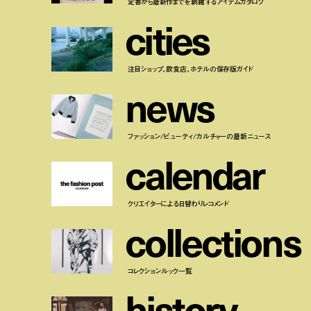
定番から最新作までを網羅するアイテムカタログ
c
i
t
i
e
s
注目ショップ、飲食店、ホテルの保存版ガイド
n
e
w
s
ファッション/ビューティ/カルチャーの最新ニュース
c
a
l
e
n
d
a
r
クリエイターによる日替わりレコメンド
c
o
l
l
e
c
t
i
o
n
s
コレクションルック一覧
h
i
s
t
o
r
y