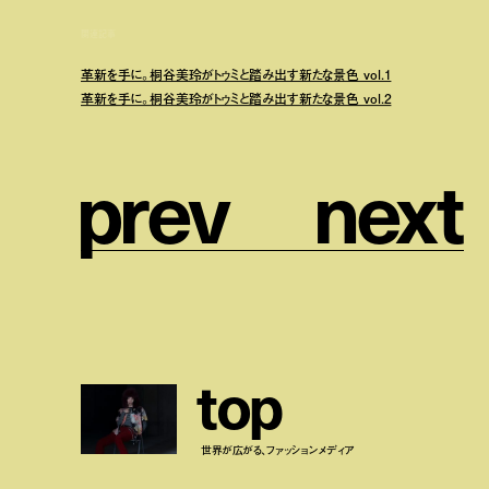
関連記事
革新を手に。桐谷美玲がトゥミと踏み出す新たな景色 vol.1
革新を手に。桐谷美玲がトゥミと踏み出す新たな景色 vol.2
p
r
e
v
n
e
x
t
t
o
p
世界が広がる、ファッションメディア