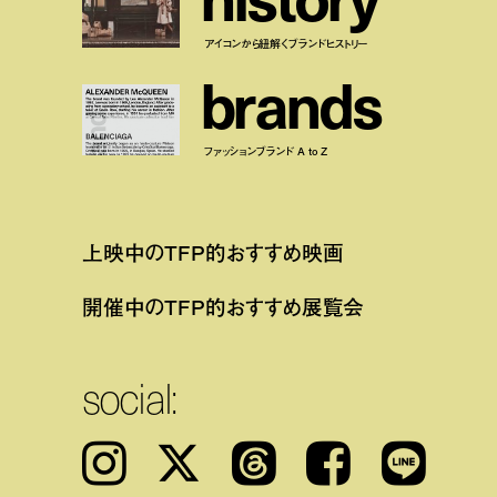
アイコンから紐解くブランドヒストリー
b
r
a
n
d
s
ファッションブランド A to Z
上映中のTFP的おすすめ映画
開催中のTFP的おすすめ展覧会
social:
Instagram
𝕏
Threads
Facebook
LINE