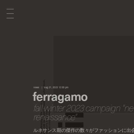
x
e
d
news
aug 21, 2023 12:00 pm
ferragamo
n
fall winter 2023 campaign "n
renaissance"
i
ルネサンス期の傑作の数々がファッションに出