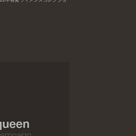
queen
campaign