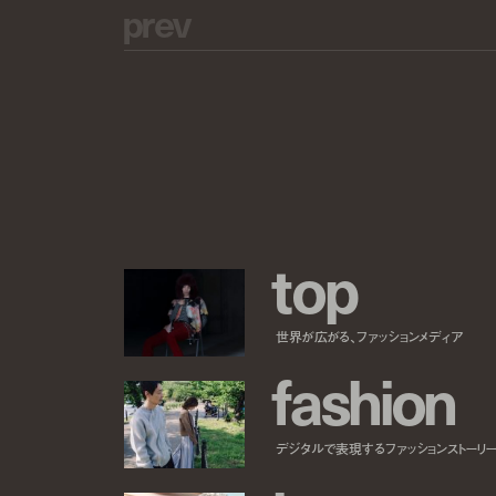
p
r
e
v
t
o
p
世界が広がる、ファッションメディア
f
a
s
h
i
o
n
デジタルで表現するファッションストーリ