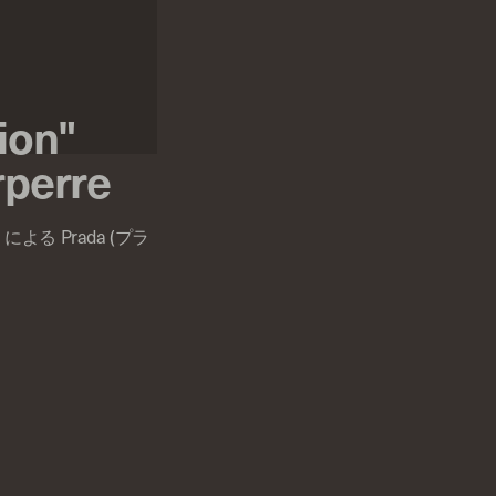
ion"
rperre
 による Prada (プラ