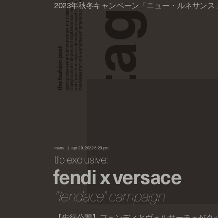
a tokyo based independent digital fashion media. we curate daily fashion, beauty and culture feeds,
quality, timeless and innovation are the fundamental philosophy of the fashion post,
interviews from the authorities of different culture in the creative industry.
and create the original editorials, portrayed in the digital era, and portraits,
2023年秋冬キャンペーン「ニュー・ルネサンス
g
a
t
news
apr 29, 2022 6:20 pm
tfp exclusive:
fendi x versace
"fendace" campaign
【先行公開】フェンディとヴェルサーチェがタ