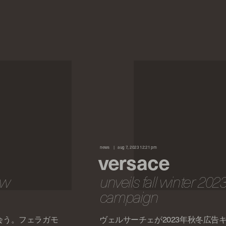
news
aug 7, 2023 12:21 pm
versace
ew
unveils fall winter 202
campaign
会う。フェラガモ
ヴェルサーチェが2023年秋冬広告