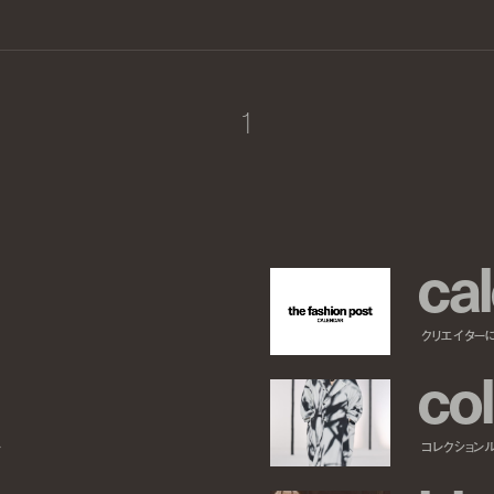
1
c
a
l
クリエイター
c
o
l
ー
コレクション