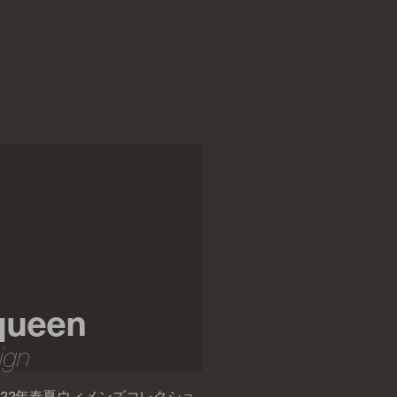
queen
ign
22年春夏ウィメンズコレクショ