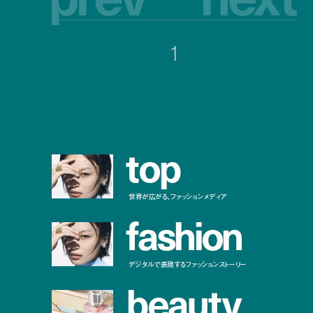
1
t
o
p
世界が広がる、ファッションメディア
f
a
s
h
i
o
n
デジタルで表現するファッションストーリー
b
e
a
u
t
y