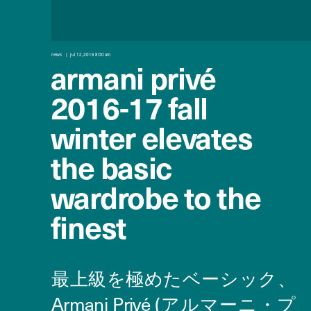
news
jul 12, 2016 8:00 am
armani privé
2016-17 fall
winter elevates
the basic
wardrobe to the
finest