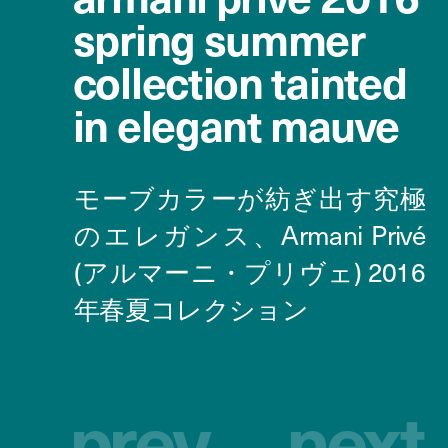
spring summer
collection tainted
in elegant mauve
p
r
e
v
n
e
x
t