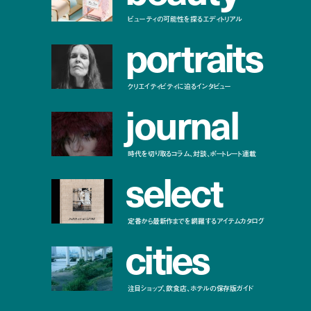
ビューティの可能性を探るエディトリアル
p
o
r
t
r
a
i
t
s
クリエイティビティに迫るインタビュー
j
o
u
r
n
a
l
時代を切り取るコラム、対談、ポートレート連載
s
e
l
e
c
t
定番から最新作までを網羅するアイテムカタログ
c
i
t
i
e
s
注目ショップ、飲食店、ホテルの保存版ガイド