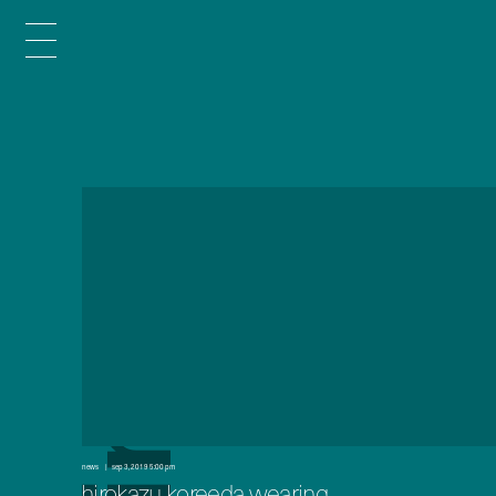
x
e
d
n
news
sep 3, 2019 5:00 pm
hirokazu koreeda wearing
i