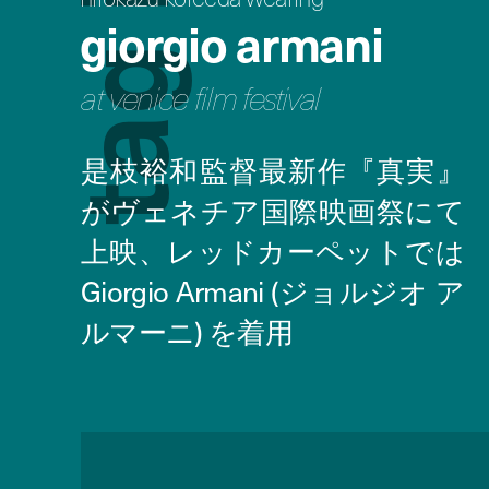
giorgio armani
g
at venice film festival
a
t