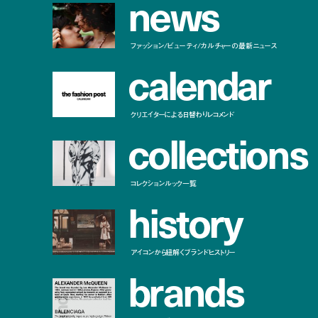
n
e
w
s
ファッション/ビューティ/カルチャーの最新ニュース
c
a
l
e
n
d
a
r
クリエイターによる日替わりレコメンド
c
o
l
l
e
c
t
i
o
n
s
コレクションルック一覧
h
i
s
t
o
r
y
アイコンから紐解くブランドヒストリー
b
r
a
n
d
s