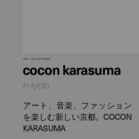
news
dec 15, 2021 3:00 pm
cocon karasuma
in kyoto