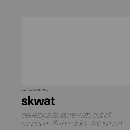
news
dec 29, 2020 12:00 pm
skwat
develops its store with out of
museum & the elder statesman