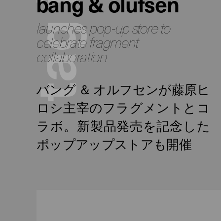
bang & olufsen
launches pop-up store to
g
celebrate fragment
collaboration
a
t