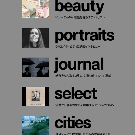
b
e
a
u
t
y
ビューティの可能性を探るエディトリアル
p
o
r
t
r
a
i
t
s
クリエイティビティに迫るインタビュー
j
o
u
r
n
a
l
時代を切り取るコラム、対談、ポートレート連載
s
e
l
e
c
t
定番から最新作までを網羅するアイテムカタログ
c
i
t
i
e
s
注目ショップ、飲食店、ホテルの保存版ガイド