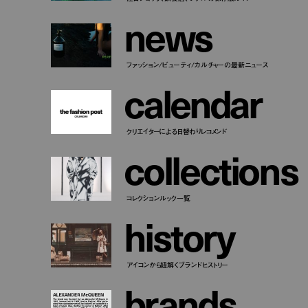
n
e
w
s
ファッション/ビューティ/カルチャーの最新ニュース
c
a
l
e
n
d
a
r
クリエイターによる日替わりレコメンド
c
o
l
l
e
c
t
i
o
n
s
コレクションルック一覧
h
i
s
t
o
r
y
アイコンから紐解くブランドヒストリー
b
r
a
n
d
s