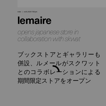
news
oct 8, 2020 7:00 pm
lemaire
opens japanese store in
collaboration with skwat