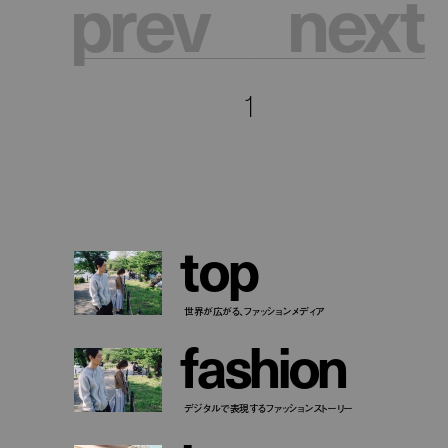
p
r
e
v
n
e
x
t
1
t
o
p
世界が広がる、ファッションメディア
f
a
s
h
i
o
n
デジタルで表現するファッションストーリー