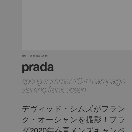
news
jan 27, 2020 5:30 pm
prada
spring summer 2020 campaign
starring frank ocean