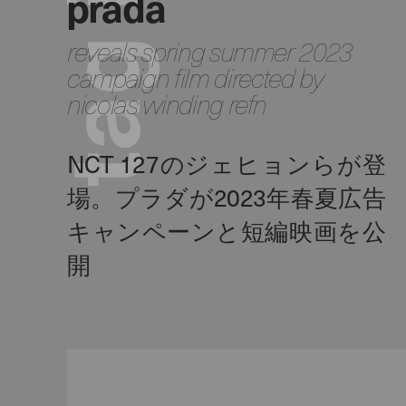
prada
reveals spring summer 2023
g
campaign film directed by
nicolas winding refn
a
t