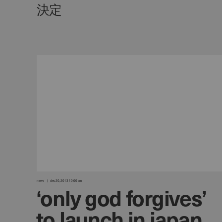
news
dec 20, 2013 10:00 am
‘only god forgives’
to launch in japan