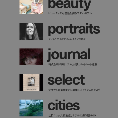
b
e
a
u
t
y
ビューティの可能性を探るエディトリアル
p
o
r
t
r
a
i
t
s
クリエイティビティに迫るインタビュー
j
o
u
r
n
a
l
時代を切り取るコラム、対談、ポートレート連載
s
e
l
e
c
t
定番から最新作までを網羅するアイテムカタログ
c
i
t
i
e
s
注目ショップ、飲食店、ホテルの保存版ガイド