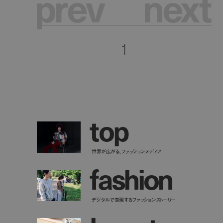
p
r
e
v
n
e
x
t
1
t
o
p
世界が広がる、ファッションメディア
f
a
s
h
i
o
n
デジタルで表現するファッションストーリー