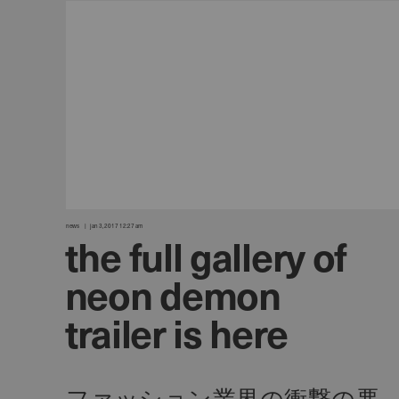
news
jan 3, 2017 12:27 am
the full gallery of
neon demon
trailer is here