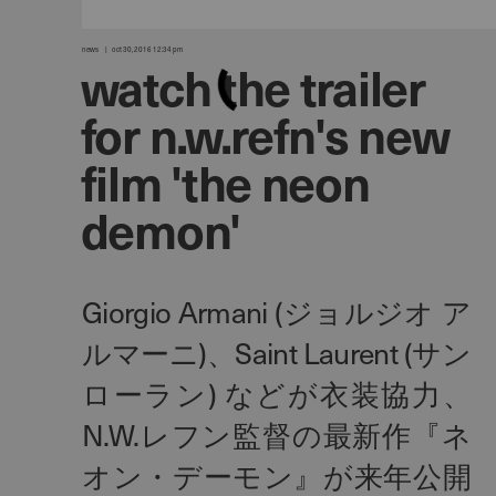
news
oct 30, 2016 12:34 pm
watch the trailer
for n.w.refn's new
film 'the neon
demon'