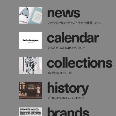
n
e
w
s
ファッション/ビューティ/カルチャーの最新ニュース
c
a
l
e
n
d
a
r
クリエイターによる日替わりレコメンド
c
o
l
l
e
c
t
i
o
n
s
コレクションルック一覧
h
i
s
t
o
r
y
アイコンから紐解くブランドヒストリー
b
r
a
n
d
s