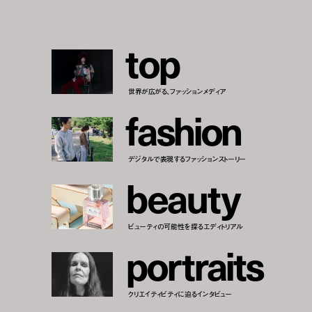
t
o
p
世界が広がる、ファッションメディア
f
a
s
h
i
o
n
デジタルで表現するファッションストーリー
b
e
a
u
t
y
ビューティの可能性を探るエディトリアル
p
o
r
t
r
a
i
t
s
クリエイティビティに迫るインタビュー