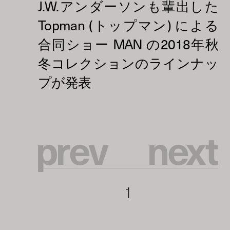
p
r
e
v
n
e
x
t
1