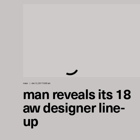
news
dec 12, 2017 8:00 am
man reveals its 18
aw designer line-
up