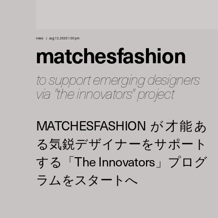
news
aug 12, 2020 1:30 pm
matchesfashion
to support emerging designers
via "the innovators" project