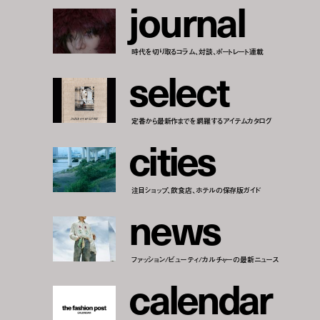
j
o
u
r
n
a
l
時代を切り取るコラム、対談、ポートレート連載
s
e
l
e
c
t
定番から最新作までを網羅するアイテムカタログ
c
i
t
i
e
s
注目ショップ、飲食店、ホテルの保存版ガイド
n
e
w
s
ファッション/ビューティ/カルチャーの最新ニュース
c
a
l
e
n
d
a
r