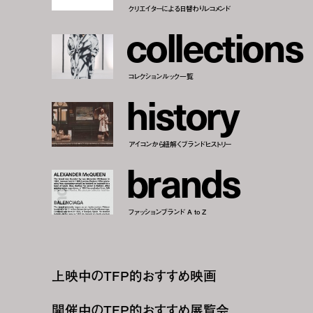
クリエイターによる日替わりレコメンド
c
o
l
l
e
c
t
i
o
n
s
コレクションルック一覧
h
i
s
t
o
r
y
アイコンから紐解くブランドヒストリー
b
r
a
n
d
s
ファッションブランド A to Z
上映中のTFP的おすすめ映画
開催中のTFP的おすすめ展覧会