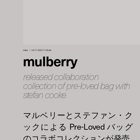
news
oct 17, 2023 11:20 am
mulberry
released collaboration
collection of pre-loved bag with
stefan cooke