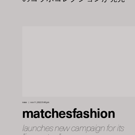
news
nov 11, 2022 5:40 pm
matchesfashion
launches new campaign for its