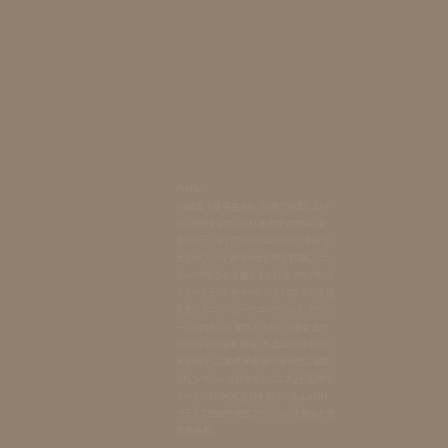
Profile：
1988年千葉県生まれ。15歳で独学によりド
レス制作を始め、2011年大学在学中に自
身のブランド「TOMO KOIZUMI」を設立。
大胆なフリルと鮮やかな色彩を特徴に、コン
サートや広告の衣装を手がける。2019年、ケ
イティ・グランドやマーク・ジェイコブスの支援
を受けてニューヨーク・コレクションにデビュ
ー。2021年には東京オリンピック開会式で
MISIA の衣装を担当。作品はメトロポリタン
美術館をはじめ世界各地の美術館に収蔵
され、レディー・ガガやサム・スミスなど国際的
アーティストからも支持を得ている。LVMH
プライズ2020や毎日ファッション大賞など受
賞歴多数。