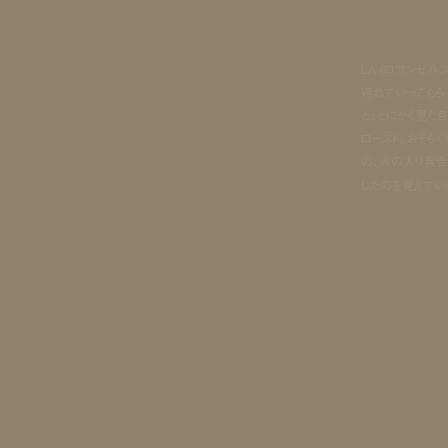
LA (ロサンゼ
連れていってもら
ど、とにかく見た
ロースト。おそら
の、火の入り具合
したのを覚えてい