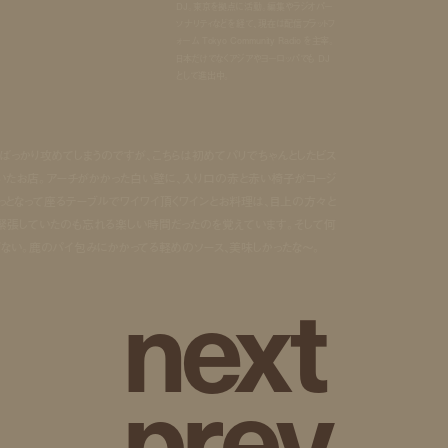
DJ。東京を拠点に活動。編集やラジオパー
ソナリティなどを経て、現在は配信プラットフ
ォーム Tokyo Community Radio を主宰。
日本だけでなくアジアやヨーロッパでも DJ
として進出中。
ばっかり攻めてしまうのですが、こちらは初めてパリでちゃんとしたビス
いたお店。アーチがかかった白い壁に、入り口の赤と赤い椅子がコージ
っとなって座るテーブルでワイワイ頂くワインとお料理は、目上の方々と
緊張していたのも忘れる楽しい時間だったのを覚えています。そして何
ない。鹿のパイ包みにかかってる軽めのソース、美味しかったな～。
n
e
x
t
p
r
e
v