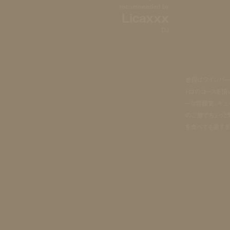
recommended by
Licaxxx
DJ
普段はワインバー
トロのコースを頂
ーな雰囲気。ギュ
のご飯でちょっと
を食べても重すぎ