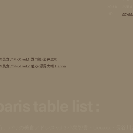
定休日
火曜日
HP
enyaa-
美食アドレス vol.1 野口強・岩井良太
美食アドレス vol.2 菊乃・源馬大輔・Hanna
aris table list :
、パリの美食アドレス vol.3 小泉智貴・Licaxxx・長谷