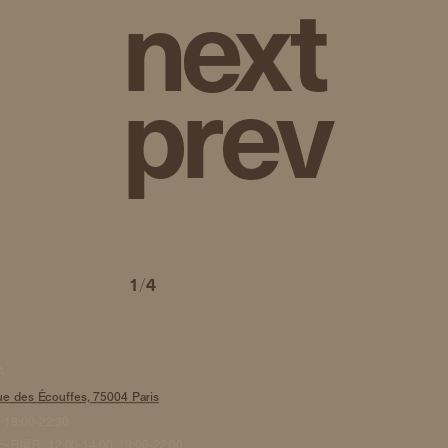
n
e
x
t
p
r
e
v
1
/
4
A
e des Écouffes, 75004 Paris
18:00-22:30
曜日: 12:00-14:00、19:00-22:00