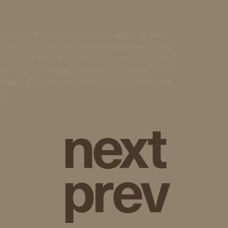
ルス) に住んでる友人とパリのファッションウィーク期間中に会った時に、
ったファラフェルのお店。煮込んだ牛肉のピタサンドも美味しかったけ
目のインパクトがあって美味しかったのがこのカリフラワーまるごと1株の
くかなりシンプルにオイルと塩だけで味付けされてるであろうカリフラワー
が完璧で、柔らかすぎずそれでもホロホロととろけるような食感に感動
る。
n
e
x
t
p
r
e
v