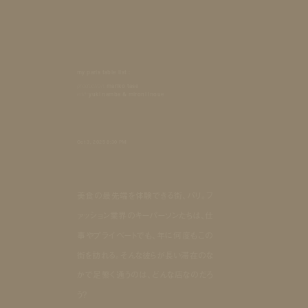
my paris table list :
production:
mariko tase
edit:
yuki namba & mironi inoue
Oct 3, 2025 8:30 PM
美食の最先端を体験できる街、パリ。フ
ァッション業界のキーパーソンたちは、仕
事やプライベートでも、年に何度もこの
街を訪れる。そんな彼らが長い滞在のな
かで足繁く通うのは、どんな店なのだろ
う？