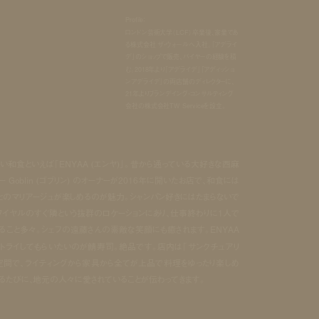
Profile：
ロンドン芸術大学（LCF）卒業後、家業であ
る株式会社 ザ・ウォールへ入社。「アデライ
デ」のショップで販売、バイヤーの経験を積
む。2018年より「アデライデ」「アディッショ
ンアデライデ」の両店舗のディレクターに、
21年よりブランデイング・コンサルティング
会社の株式会社TW Serviceを設立。
い和食といえば「ENYAA (エンヤ)」。昔から通っている大好きな西麻
 Goblin (ゴブリン) のオーナーが2016年に開いたお店で、和食には
とのマリアージュが楽しめるのが魅力。シャンパン好きにはたまらないで
ロワイヤルのすぐ隣という抜群のロケーションにあり、仕事終わりに1人で
ること多々。シェフの遠藤さんの素敵な笑顔にも癒されます。ENYAA
トライしてもらいたいのが鯖寿司。絶品です。店内は「サンクチュアリ
な空間で、ライティングから家具から全てが上品で料理をゆったり楽しめ
るたびに、地元の人々に愛されていることが伝わってきます。