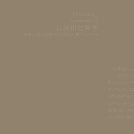
「ENYAA」
recommended by
長谷川左希子
ADELAIDE/ADDITION ADELAIDE ディレクター
パリで最も美味し
布にあるワインバー
珍しいシャンパン
す。1区、パレ・
カウンターで食べ
に行ったら絶対に
(聖域)」のよう
る空間です。訪れ