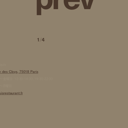
1
/
4
quis
 des Cloys, 75018 Paris
曜日: 12:30-14:30、19:30-22:30
〜月曜日
isrestaurant.fr