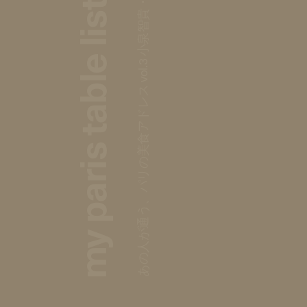
あの人が通う、パリの美食アドレス vol.3 小泉智貴・Licaxxx・長谷川左希子
my paris table list :