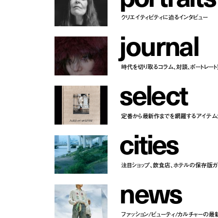
クリエイティビティに迫るインタビュー
j
o
u
r
n
a
l
時代を切り取るコラム、対談、ポートレー
s
e
l
e
c
t
定番から最新作までを網羅するアイテム
c
i
t
i
e
s
注目ショップ、飲食店、ホテルの保存版ガ
n
e
w
s
ファッション/ビューティ/カルチャーの最