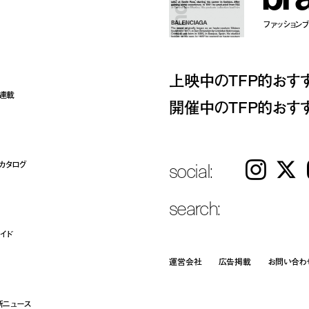
ファッションブラ
上映中のTFP的おす
ト連載
開催中のTFP的おす
social:
カタログ
Instagram
𝕏
search:
イド
運営会社
広告掲載
お問い合わ
新ニュース