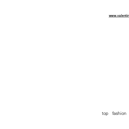
men pre spring 2020 with fuju kamio
Valentino - 
HP:
www.valenti
vale
神尾楓珠とヴァレンティノ vol.1
valentino
men p
神尾楓珠とヴ
top
/
fashion