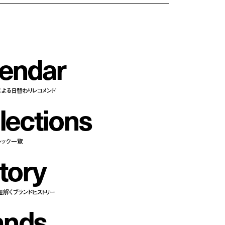
e
n
d
a
r
による日替わりレコメンド
l
e
c
t
i
o
n
s
ルック一覧
t
o
r
y
紐解くブランドヒストリー
a
n
d
s