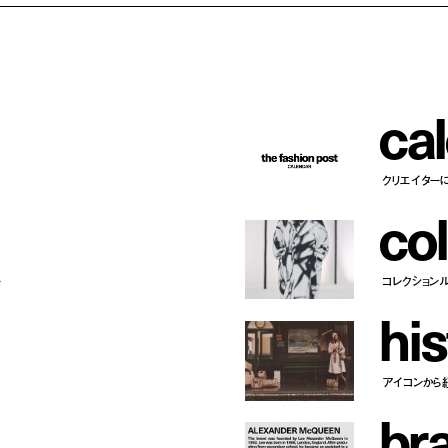
c
a
l
クリエイター
c
o
l
ー
コレクション
h
i
s
アイコンから
b
r