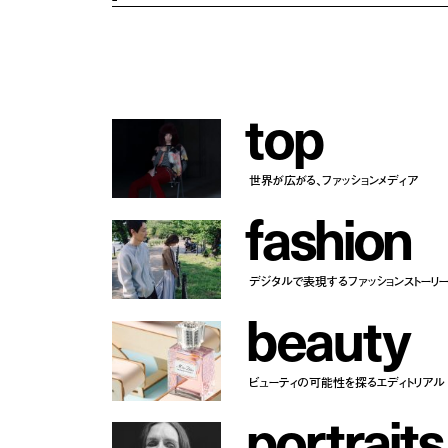
t
o
p
世界が広がる、ファッションメディア
f
a
s
h
i
o
n
デジタルで表現するファッションストーリ
b
e
a
u
t
y
ビューティの可能性を探るエディトリアル
p
o
r
t
r
a
i
t
s