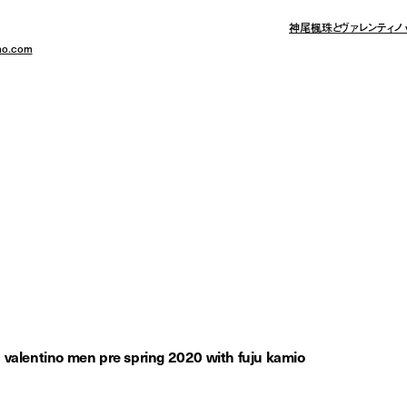
ヴァレンティノ インフォメーションデスク／03-6384-3512
神尾楓珠とヴァレンティノ vo
no.com
ntino
re spring 2020 with fuju kam
ァレンティノ vol.1
/
valentino men pre spring 2020 with fuju kamio