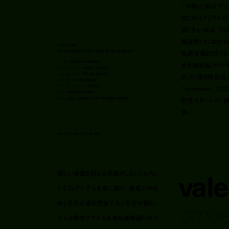
「今際の国のアリス」(
RICH」(フジテレビ
画「チェリまほ TH
魔法使いになれるら
valentino
omotesando hills with keita machida
毎週金曜日23:1
model:
keita machida
会を超定義」がレギ
photography:
naoto usami
videography:
kei doguchi
日(火)夜9時放送
styling:
eiji ishikawa
hair & makeup:
kohey
「unknown」、2
text:
honami wachi
edit:
yuko igarashi & honami wachi
配信スタートの、連
演。
Mar 16, 2023 11:55 AM
vale
新しい季節を迎える準備がしたい。おろし
たてのアイテムを身に纏い、春風の中を
omote
歩く自分の姿を想像すると気分が弾む。
そんな最旬アイテムを求め表参道ヒルズ