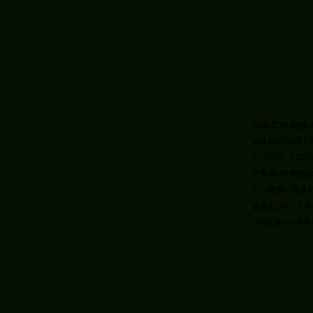
初めに町田啓
VALENTINO
た「トワル イコノグラ
て手掛けた特別な
と一体感に包まれ
変えるジャンプス
一日にもマッチす