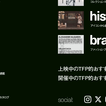
ー
コレクション
h
i
s
アイコンから
b
r
ファッションブラ
上映中のTFP的おす
ト連載
開催中のTFP的おす
social:
カタログ
Instagram
𝕏