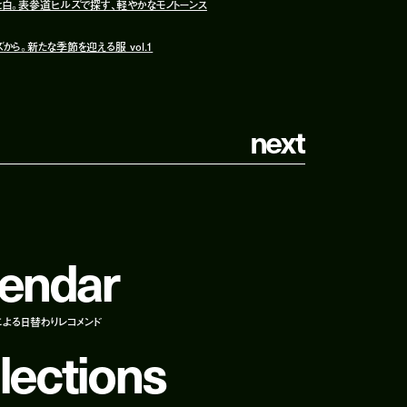
白。表参道ヒルズで探す、軽やかなモノトーンス
ら。新たな季節を迎える服 vol.1
n
e
x
t
e
n
d
a
r
による日替わりレコメンド
l
e
c
t
i
o
n
s