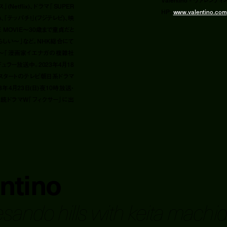
Valentino - ヴァレンテ
Netflix)、ドラマ「SUPER
HP:
www.valentino.com
)、「テッパチ！」(フジテレビ)、映
E MOVIE〜30歳まで童貞だと
しい〜」など。NHK総合にて
5〜「漫画家イエナガの複雑社
ュラー放送中。2023年4月18
スタートのテレビ朝日系ドラマ
023年4月23日(日)夜10時放送・
続ドラマW「フィクサー」に出
ntino
sando hills with keita machi