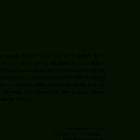
太が袖を通したのはアイコニックな「Vロゴ」を網状に配した
 (ヴァレンティノ) のジャンプスーツ。 2023年春夏コレクションで発表され
フ」は、Pierpaolo Piccioli (ピエールパオロ・ピッチョーリ) が初め
モノグラムパターン。バッグとシューズも「Vロゴ」が埋め尽くし存在感
る。インパクトもさることながら、のびやかな着心地で体に沿って形を
ーツは緊張感とリラックスを両立させた。日常はもちろんのこと特別な
る春の装いを楽しんで。
ハンドルデザインが特徴的なバッグは、取り
外し可能なショルダーストラップも付属。シ
ーンにあわせてお好みのスタイルを見つけ