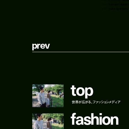
text:
honami wachi
edit:
yuko igarashi
p
r
e
v
t
o
p
世界が広がる、ファッションメディア
f
a
s
h
i
o
n