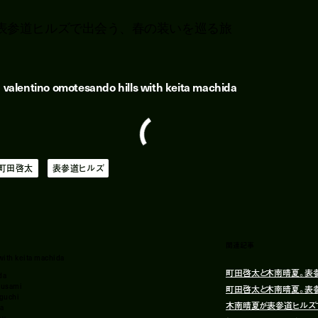
表参道ヒルズで出会う、春の装いを巡る旅
/
valentino omotesando hills with keita machida
町田啓太
表参道ヒルズ
関連記事
with keita machida
町田啓太と木南晴夏。表参
ida
 usami
町田啓太と木南晴夏。表参
guchi
木南晴夏が表参道ヒルズ
wa
ey