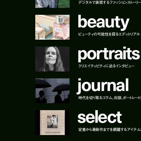
デジタルで表現するファッションストーリ
b
e
a
u
t
y
ビューティの可能性を探るエディトリアル
p
o
r
t
r
a
i
t
s
クリエイティビティに迫るインタビュー
j
o
u
r
n
a
l
時代を切り取るコラム、対談、ポートレー
s
e
l
e
c
t
定番から最新作までを網羅するアイテム