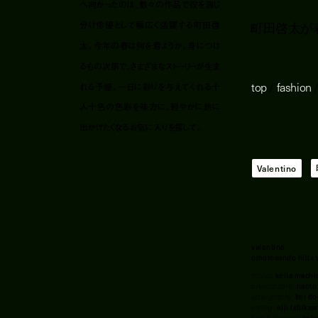
へ向かったのは、数々の作品で役を演じ
町田啓太が
分け俳優として幅広く活躍する町田啓
太。今年の春は何を着ようか。身につけ
るもの次第で、さまざまなストーリーが生ま
top
/
fashion
れる予感。一日に彩りを与えてくれる十
人十色の色彩を味方に、軽やかに旅に
出かけたくなるお気に入りを探して。
Valentino
valentino
omotesando hills 
model:
keita mach
photography:
naoto
videography:
kei do
styling:
eiji ishika
hair & makeup:
koh