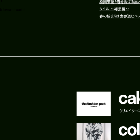
松岡茉優と春を告げる黒と
タイル 〜総集編〜
 & honami wachi
春の始まりは表参道ヒルズか
c
a
l
クリエイター
c
o
l