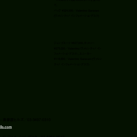
て。
バッグ ¥324,500／Valentino Garavani
(ヴァレンティノ インフォメーションデスク)
ジャンプスーツ ¥627,000、カットソー
¥275,000／Valentino（ヴァレンティノ イン
フォメーションデスク）、スニーカー
¥116,600／Valentino Garavani (ヴァレン
ティノ インフォメーションデスク)
 - 表参道ヒルズ／03-3497-0310
lls.com