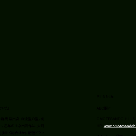
問い合わせ先
けいた)
ABC順に
まれ群馬県出身 血液型O型。劇
OMOTESANDO HILLS
バー。近年の主な出演作は、大河
HP:
www.omotesandohi
」(NHK総合ほか)、配信ドラマ