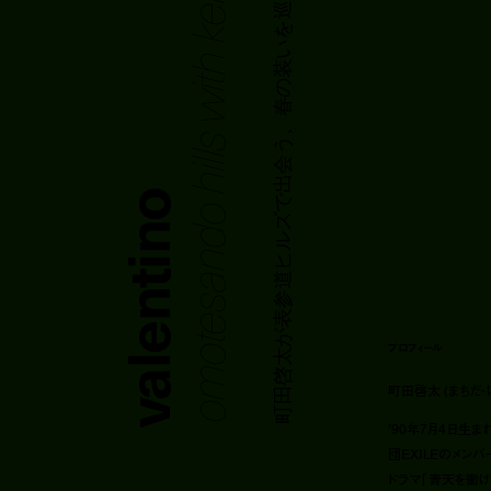
omotesando hills with keita machida
町田啓太が表参道ヒルズで出会う、春の装いを巡る旅
valentino
volume-mute
プロフィール
町田啓太 (まちだ・
’90年7月4日生
団EXILEのメン
ドラマ「青天を衝け