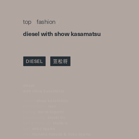
top
/
fashion
/
diesel with show kasamatsu
DIESEL
笠松将
diesel
with show kasamatsu
model:
show kasamatsu
photography:
isac
styling:
marie higuchi
videography:
atsuki ito
hair & make up:
shutaro
text:
miku oyama
edit:
manaha hosoda & miku oyama