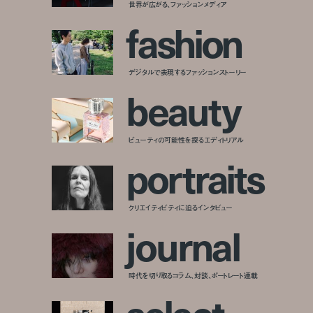
世界が広がる、ファッションメディア
f
a
s
h
i
o
n
デジタルで表現するファッションストーリー
b
e
a
u
t
y
ビューティの可能性を探るエディトリアル
p
o
r
t
r
a
i
t
s
クリエイティビティに迫るインタビュー
j
o
u
r
n
a
l
時代を切り取るコラム、対談、ポートレート連載