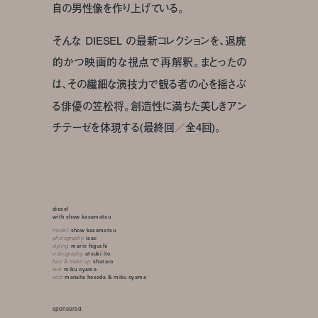
自の男性像を作り上げている。
そんな DIESEL の最新コレクションを、退廃
的かつ映画的な視点で再解釈。まとったの
は、その繊細な演技力で観る者の心を揺さぶ
る俳優の笠松将。創造性に満ちた美しきアン
チテーゼを体現する(最終回／全4回)。
diesel
with show kasamatsu
model:
show kasamatsu
photography:
isac
styling:
marie higuchi
videography:
atsuki ito
hair & make up:
shutaro
text:
miku oyama
edit:
manaha hosoda & miku oyama
sponsored