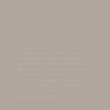
プロフィール
笠松将 (かさまつ・しょう)
1992年生まれ、愛知県出身。2013年から本格的に俳
優として活動をスタートし、2020年には映画『花と雨』で
長編映画初主演を果たした。以降、大河ドラマ『青天を
衝け』、Hulu オリジナルドラマ『君と世界が終わる日
に』、日米合作ドラマ『TOKYO VICE』、Disney+ オリジ
ナルドラマ『ガンニバル』、連続テレビ小説『らんまん』な
ど多くの作品で活躍中。
ベルリン国際映画祭招待作品
『The Narrow Road of the Deep North (Prime
Video Australia)』が今春配信開始。