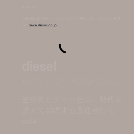
問い合わせ先
DIESEL JAPAN – ディーゼルジャパン株式会社／0120-55-1978
HP:
www.diesel.co.jp
diesel
with show kasamatsu
笠松将とディーゼル。時代を
超えて共鳴する反逆者たち
vol.4