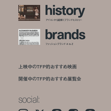
h
i
s
t
o
r
y
アイコンから紐解くブランドヒストリー
b
r
a
n
d
s
ファッションブランド A to Z
上映中のTFP的おすすめ映画
開催中のTFP的おすすめ展覧会
social: