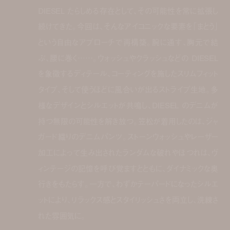
DIESEL たらしめる存在として、その可能性を常に拡張し
続けてきた。今回は、そんなアイコニックな要素を「まとう」
という自由なアプローチで再構築。腕に通す、胸元で結
ぶ、腰に巻く……。ウォッシュやクラッシュなどの DIESEL
を象徴するディテール、コーティングを施したスリムフィット
タイプ、そして使うほどに風合いが出るストライプ生地。多
様なデザインとシルエットが共鳴し、DIESEL のデニムが
持つ無限の可能性を解き放つ。
笠松が着用したのは、ジャ
ガード織りのデニムパンツ。ストーンウォッシュやレーザー
加工によって生み出されたランダムな破れやほつれは、ヴ
ィンテージの記憶を呼び覚ますとともに、ダイナミックな奥
行きをもたらす。一方で、わずかテーパードになったシルエ
ットにより、リラックス感とスタイリッシュさを両立し、洗練さ
れた雰囲気に。