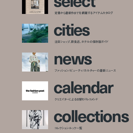
s
e
l
e
c
t
定番から最新作までを網羅するアイテムカタログ
c
i
t
i
e
s
注目ショップ、飲食店、ホテルの保存版ガイド
n
e
w
s
ファッション/ビューティ/カルチャーの最新ニュース
c
a
l
e
n
d
a
r
クリエイターによる日替わりレコメンド
c
o
l
l
e
c
t
i
o
n
s
コレクションルック一覧