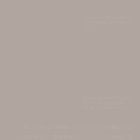
デニムパンツ
¥93,500、
ベルト
¥23,100、
シューズ *参考商品／全て DIESEL (ディ
ーゼル)
volume-mute
デニムパンツ(左)
¥88,000、
デニムパンツ
(中央)
¥51,700、
デニムパンツ(右)
¥78,100／全て DIESEL (ディーゼル)
デニム、それは DIESEL のアイデンティティを語る上では
欠かせない、根源的なクリエーション。DIESEL を