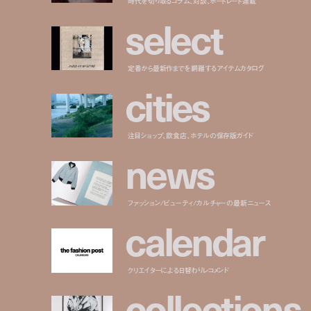
s
e
l
e
c
t
定番から最新作までを網羅するアイテムカタログ
c
i
t
i
e
s
注目ショップ、飲食店、ホテルの保存版ガイド
n
e
w
s
ファッション/ビューティ/カルチャーの最新ニュース
c
a
l
e
n
d
a
r
クリエイターによる日替わりレコメンド
c
o
l
l
e
c
t
i
o
n
s