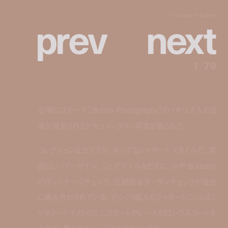
p
r
e
v
n
e
x
t
© Courtesy of Burberry
1
/
79
会場にはテーマ「British Photography」のイギリス人の日
常が撮影されたドキュメンタリー写真が飾られた。
コレクションはカラフル、ポップなレイヤードスタイルだ。英
国らしいアーガイル、フェアアイルなどのニットや Burberry
のヴィンテージチェック、伝統的なタータンチェックが自由
に組み合わされている。ざっくり編んだジャガードニットはミ
リタリーテイストのミニスカートやレースのロングスカートを