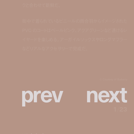
クと合わせて新鮮だ。
街中で着られているビニールの雨合羽からイメージされた
PVC のコートはペールピンク、アクアグリーンなど透けるレ
イヤードを楽しめる。アーガイルソックスやロングマフラー
などリアルなアクセサリーで完成だ。
p
r
e
v
n
e
x
t
© Courtesy of Burberry
1
/
23