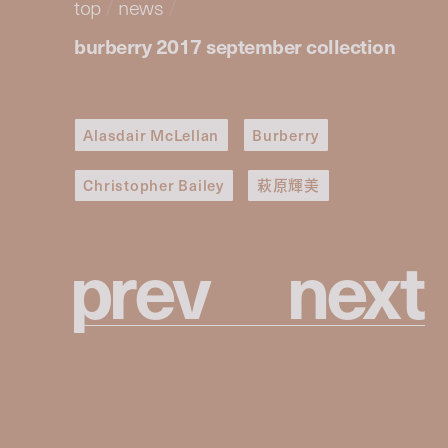
top
/
news
/
burberry 2017 september collection
Alasdair McLellan
Burberry
Christopher Bailey
萩原輝美
p
r
e
v
n
e
x
t