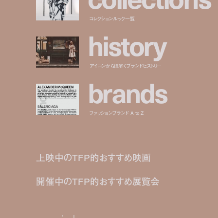
コレクションルック一覧
h
i
s
t
o
r
y
アイコンから紐解くブランドヒストリー
b
r
a
n
d
s
ファッションブランド A to Z
上映中のTFP的おすすめ映画
開催中のTFP的おすすめ展覧会