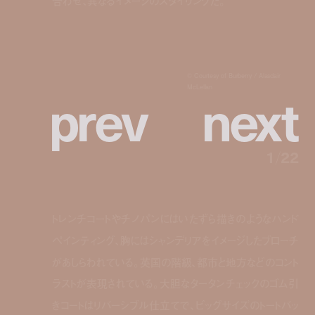
合わせ、異なるイメージのスタイリングだ。
© Courtesy of Burberry / Alasdair
p
r
e
v
n
e
x
t
McLellan
1
/
22
トレンチコートやチノパンにはいたずら描きのようなハンド
ペインティング、胸にはシャンデリアをイメージしたブローチ
があしらわれている。英国の階級、都市と地方などのコント
ラストが表現されている。大胆なタータンチェックのゴム引
きコートはリバーシブル仕立てで、ビッグサイズのトートバッ