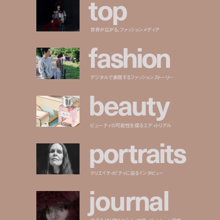
t
o
p
世界が広がる、ファッションメディア
f
a
s
h
i
o
n
デジタルで表現するファッションストーリー
b
e
a
u
t
y
ビューティの可能性を探るエディトリアル
p
o
r
t
r
a
i
t
s
クリエイティビティに迫るインタビュー
j
o
u
r
n
a
l
時代を切り取るコラム、対談、ポートレート連載