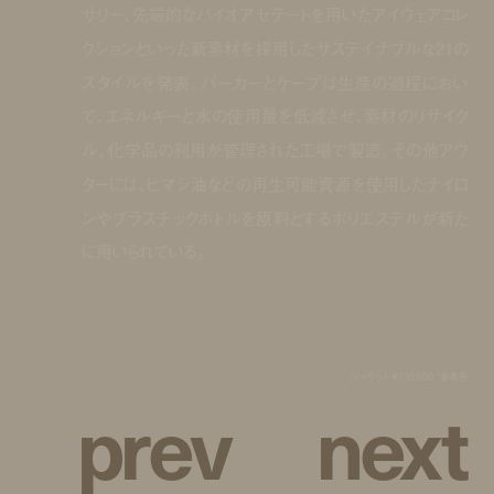
サリー、先端的なバイオアセテートを用いたアイウェアコレ
クションといった新素材を採用したサステイナブルな21の
スタイルを発表。パーカーとケープは生産の過程におい
て、エネルギーと水の使用量を低減させ、素材のリサイク
ル、化学品の利用が管理された工場で製造。その他アウ
ターには、ヒマシ油などの再生可能資源を使用したナイロ
ンやプラスチックボトルを原料とするポリエステルが新た
に用いられている。
ジャケット ¥135,000 *参考色
p
r
e
v
n
e
x
t