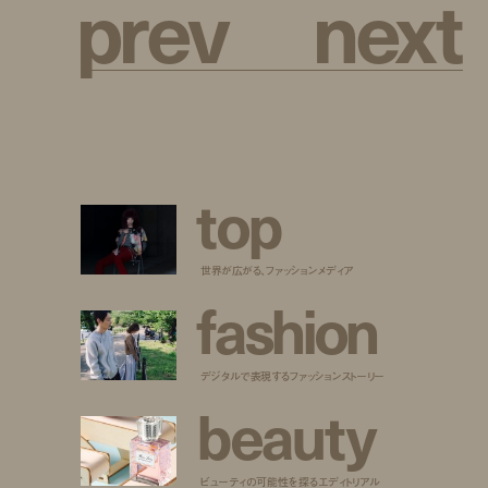
p
r
e
v
n
e
x
t
t
o
p
世界が広がる、ファッションメディア
f
a
s
h
i
o
n
デジタルで表現するファッションストーリー
b
e
a
u
t
y
ビューティの可能性を探るエディトリアル