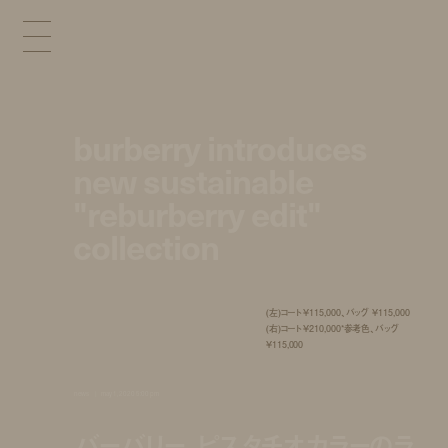
burberry introduces
new sustainable
"reburberry edit"
collection
(左)コート ¥115,000、バッグ ¥115,000
(右)コート ¥210,000*参考色、バッグ
¥115,000
news
may 1, 2020 5:00 pm
バーバリー、ピスタチオカラーのラ