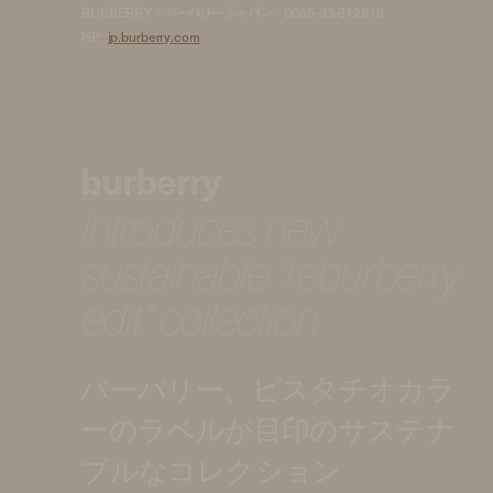
BURBERRY - バーバリー・ジャパン／0066-33-812819
HP:
jp.burberry.com
burberry
introduces new
sustainable "reburberry
edit" collection
バーバリー、ピスタチオカラ
ーのラベルが目印のサステナ
ブルなコレクション