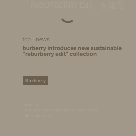
「ReBURBERRY Edit」を発売
top
/
news
/
burberry introduces new sustainable
"reburberry edit" collection
Burberry
burberry
introduces new sustainable "reburberry
edit" collection