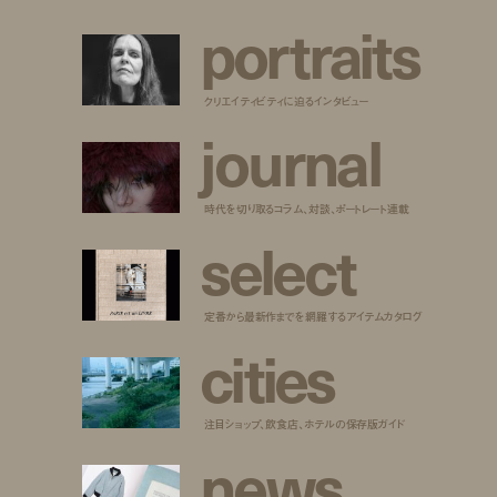
p
o
r
t
r
a
i
t
s
クリエイティビティに迫るインタビュー
j
o
u
r
n
a
l
時代を切り取るコラム、対談、ポートレート連載
s
e
l
e
c
t
定番から最新作までを網羅するアイテムカタログ
c
i
t
i
e
s
注目ショップ、飲食店、ホテルの保存版ガイド
n
e
w
s