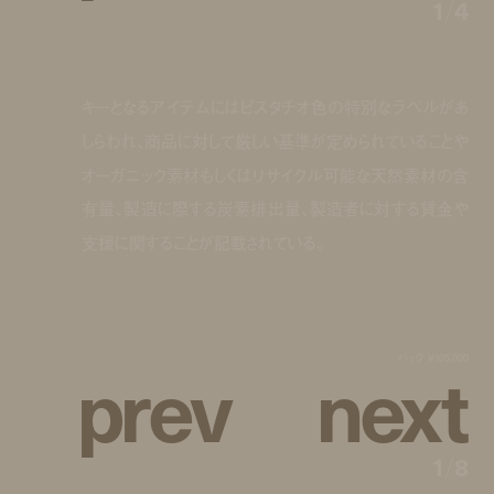
1
/
4
キーとなるアイテムにはピスタチオ色の特別なラベルがあ
しらわれ、商品に対して厳しい基準が定められていることや
オーガニック素材もしくはリサイクル可能な天然素材の含
有量、製造に際する炭素排出量、製造者に対する賃金や
支援に関することが記載されている。
p
r
e
v
n
e
x
t
バッグ ¥105,000
1
/
8