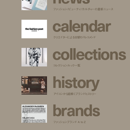
ファッション/ビューティ/カルチャーの最新ニュース
c
a
l
e
n
d
a
r
クリエイターによる日替わりレコメンド
c
o
l
l
e
c
t
i
o
n
s
コレクションルック一覧
h
i
s
t
o
r
y
アイコンから紐解くブランドヒストリー
b
r
a
n
d
s
ファッションブランド A to Z