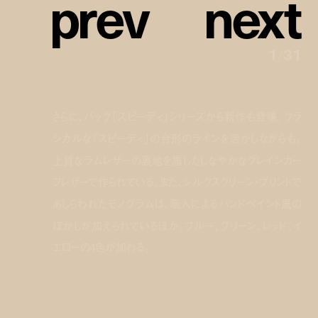
p
r
e
v
n
e
x
t
1
/
31
さらに、バッグ「スピーディ」シリーズから新作も登場。クラ
シカルな「スピーディ」の台形のラインを活かしながらも、
上質なラムレザーの裏地を施したしなやかなグレインカー
フレザーで作られている。また、シルクスクリーン・プリントで
あしらわれたモノグラムは、職人によるハンドペイント風の
ぼかしが加えられているほか、ブルー、グリーン、レッド、イ
エローの4色が加わる。