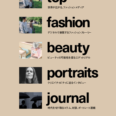
世界が広がる、ファッションメディア
f
a
s
h
i
o
n
デジタルで表現するファッションストーリー
b
e
a
u
t
y
ビューティの可能性を探るエディトリアル
p
o
r
t
r
a
i
t
s
クリエイティビティに迫るインタビュー
j
o
u
r
n
a
l
時代を切り取るコラム、対談、ポートレート連載