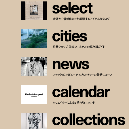
s
e
l
e
c
t
定番から最新作までを網羅するアイテムカタログ
c
i
t
i
e
s
注目ショップ、飲食店、ホテルの保存版ガイド
n
e
w
s
ファッション/ビューティ/カルチャーの最新ニュース
c
a
l
e
n
d
a
r
クリエイターによる日替わりレコメンド
c
o
l
l
e
c
t
i
o
n
s