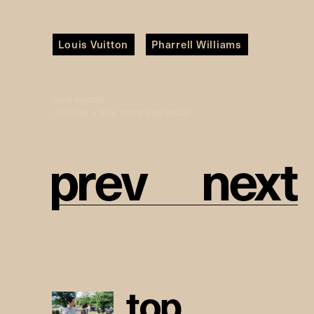
Louis Vuitton
Pharrell Williams
louis vuitton
releases a new campaign visual
p
r
e
v
n
e
x
t
t
o
p