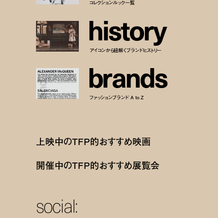
コレクションルック一覧
h
i
s
t
o
r
y
アイコンから紐解くブランドヒストリー
b
r
a
n
d
s
ファッションブランド A to Z
上映中のTFP的おすすめ映画
開催中のTFP的おすすめ展覧会
social: