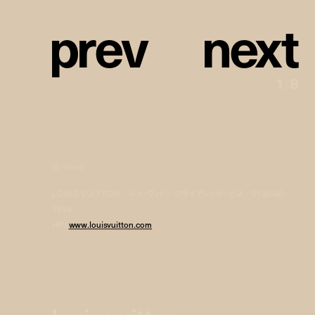
p
r
e
v
n
e
x
t
1
/
8
問い合わせ先
LOUIS VUITTON - ルイ・ヴィトン クライアントサービス／0120-00-
1854
HP:
www.louisvuitton.com