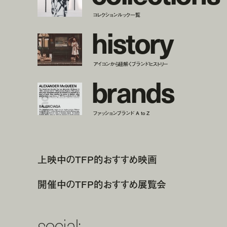
コレクションルック一覧
h
i
s
t
o
r
y
アイコンから紐解くブランドヒストリー
b
r
a
n
d
s
ファッションブランド A to Z
上映中のTFP的おすすめ映画
開催中のTFP的おすすめ展覧会
social: