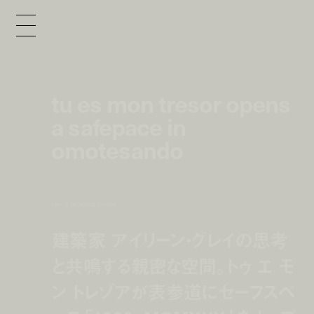
tu es mon tresor opens
a safepace in
omotesando
news
jan 28, 2026 12:50 pm
建築家 アイリーン・グレイの思考
と共鳴する親密な空間。トゥ エ モ
ン トレゾアが表参道にセーフスペ