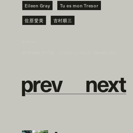
Eileen Gray
Tu es mon Tresor
佐原愛美
吉村順三
問い合わせ先
EDSTRÖM OFFICE - エドストローム オフィス／03-6427-5901
p
r
e
v
n
e
x
t