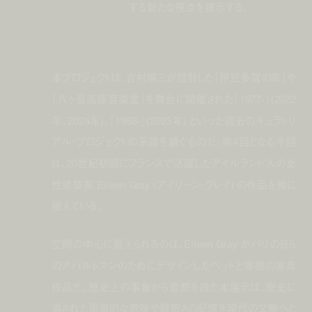
する新たな視点を提示する。
本プロジェクトは、吉村順三が設計した「伊豆多賀の家」や
「八ヶ岳高原音楽堂」を舞台に開催された「1977-」(2022
年、2024年)、「1988-」(2023年) といった過去のキュラトリ
アル・プロジェクトの系譜を継ぐものだ。第4回となる今回
は、20世紀初頭にフランスで活躍したアイルランド人の女
性建築家 Eileen Gray (アイリーン・グレイ) の作品を軸に
据えている。
空間の中心に据えられるのは、Eileen Gray がパリの自ら
のアパルトマンのためにデザインしたベッドと書棚の家具
作品だ。歴史上の事象から着想を得た本展示は、歴史に
遺された重層的な意味や親密さの記憶を現代の文脈へと