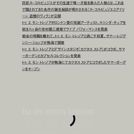
巨匠ル・コルビュジエがその生涯で唯一才能を羨んだ人物とは、これま
で隠されてきた名作の誕生秘話が明かされる『ル・コルビュジエとアイリ
ーン 追憶のヴィラ』が公開
トゥ エ モン トレゾアがロンドン発の気鋭アーティスト、ルシンダ・チュアを
招き八ヶ岳の吉村順三建築でライブ パフォーマンスを発表
都会の喧騒を離れて、トゥ エ モン トレゾアと過ごす初夏。サマー・レジデ
ンシー・ショップが熱海で開催
トゥ エ モン トレゾアとデザインスタジオ「カクタス ストア」がコラボ。サマ
ーガーデンとカプセルコレクションを発表
トゥ エ モン トレゾアが熱海にてカクタス ストアとコラボしたサマーガーデ
ンをオープン
tu es mon tresor
opens a safepace in