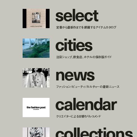
s
e
l
e
c
t
定番から最新作までを網羅するアイテムカタログ
c
i
t
i
e
s
注目ショップ、飲食店、ホテルの保存版ガイド
n
e
w
s
ファッション/ビューティ/カルチャーの最新ニュース
c
a
l
e
n
d
a
r
クリエイターによる日替わりレコメンド
c
o
l
l
e
c
t
i
o
n
s