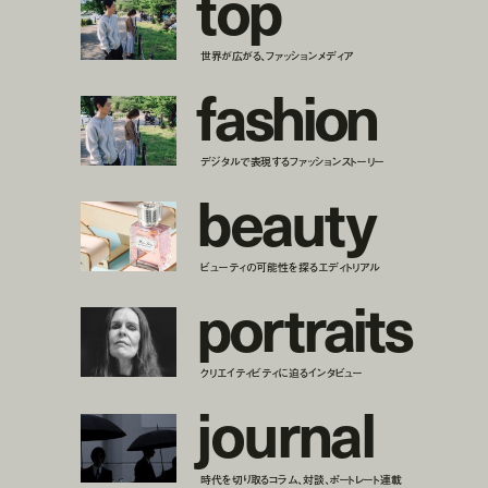
t
o
p
世界が広がる、ファッションメディア
f
a
s
h
i
o
n
デジタルで表現するファッションストーリー
b
e
a
u
t
y
ビューティの可能性を探るエディトリアル
p
o
r
t
r
a
i
t
s
クリエイティビティに迫るインタビュー
j
o
u
r
n
a
l
時代を切り取るコラム、対談、ポートレート連載