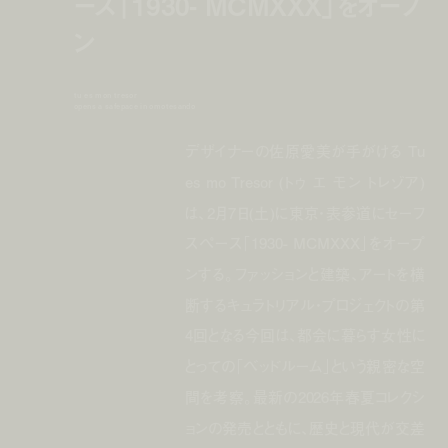
ース「1930- MCMXXX」をオープ
ン
tu es mon tresor
opens a safepace in omotesando
デザイナーの佐原愛美が手がける Tu
es mo Tresor (トゥ エ モン トレゾア)
は、2月7日(土)に東京・表参道にセーフ
スペース「1930- MCMXXX」をオープ
ンする。ファッションと建築、アートを横
断するキュラトリアル・プロジェクトの第
4回となる今回は、都会に暮らす女性に
とっての「ベッドルーム」という親密な空
間を考察。最新の2026年春夏コレクシ
ョンの発売とともに、歴史と現代が交差