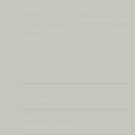
歴史、建築、そしてファッションが溶け合う、静ひつでプラ
イベートな「セーフスペース」。都市の喧騒の中で、自らを
見つめ直すような親密なひとときを、ぜひこの特別な空間
で体感してみて。
イベント情報
イベント名
1930- MCMXXX Safe Space
会期
2026年2月7日(土)〜4月26日(日)