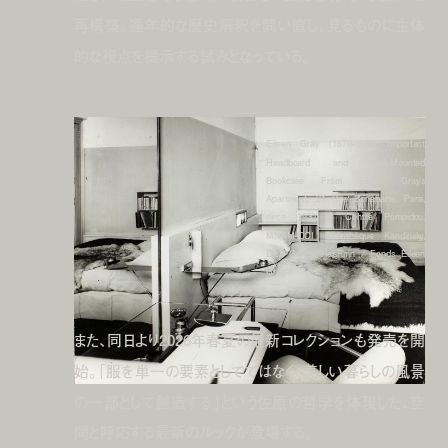
再構築。通年的な歴史解釈を問い直し、見るものに主体
的な視点を提示する試みとなっている。
Eileen Gray (1879-1976) Important
Headboard and Wall-Mounted
Bookcase From Eileen Gray’s
Apartment, 21 Rue Bonaparte, Paris,
circa 1930 © Centre Pompidou,
MNAM-CCI Bibliothèque Kandinsky,
Dist. GrandPalaisRmn / Fonds Eileen
Gray
また、同日より2026年春夏の最新コレクションも発売を開
始。「服を単一の要素としてではなく、美しい暮らしの風景
の一部として創造する」という佐原の哲学を体現した、空
間と呼応する最新のルックが登場する。