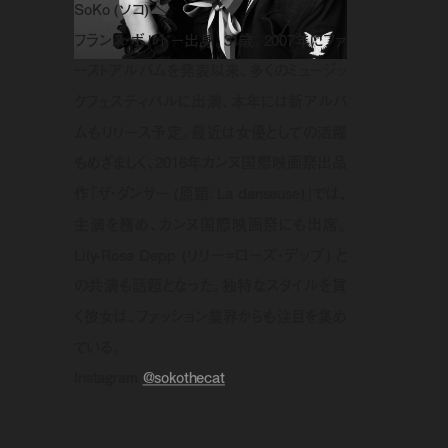
SoKo (ソコ)
フランス・ボルドー出身。31歳。2007年にファ
ーストアルバムを発表以来、多くのミュージッ
クフェスティバルに出演、本年には新アルバ
ムもリリース予定。最近は女優としての活躍
もめざましく、2016年カンヌ国際映画祭出品
作『ザ・ダンサー (原題: La danseuse)』では、
主演を務め、カンヌ国際映画祭にも出席。
Lily-Rose Depp (リリー=ローズ・デップ) と
の共演も話題となった。独特なスタイルを貫
く彼女は、ファッション業界からも注目を集め
ている。
Instagram
@sokothecat