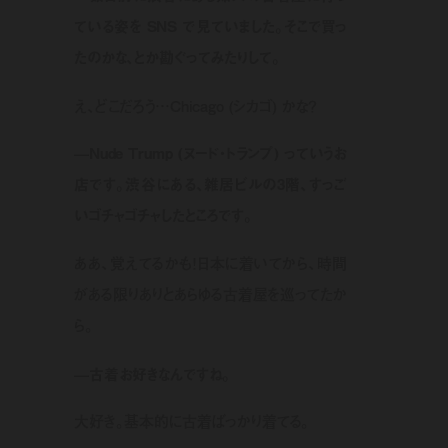
ている姿を SNS で見ていました。そこで買っ
たのかな、とか勘ぐってみたりして。
え、どこだろう…Chicago (シカゴ) かな？
—Nude Trump (ヌード・トランプ) っていうお
店です。渋谷にある、雑居ビルの3階、すっご
いゴチャゴチャしたところです。
ああ、覚えてるかも！日本に着いてから、時間
がある限りありとあらゆる古着屋を巡ってたか
ら。
—古着お好きなんですね。
大好き。基本的に古着ばっかり着てる。