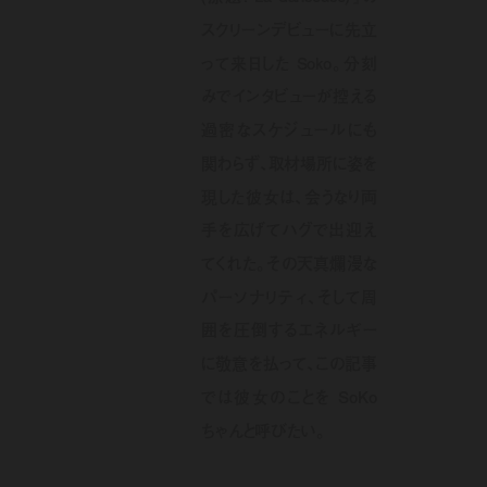
スクリーンデビューに先立
って来日した Soko。分刻
みでインタビューが控える
過密なスケジュールにも
関わらず、取材場所に姿を
現した彼女は、会うなり両
手を広げてハグで出迎え
てくれた。その天真爛漫な
パーソナリティ、そして周
囲を圧倒するエネルギー
に敬意を払って、この記事
では彼女のことを SoKo
ちゃんと呼びたい。