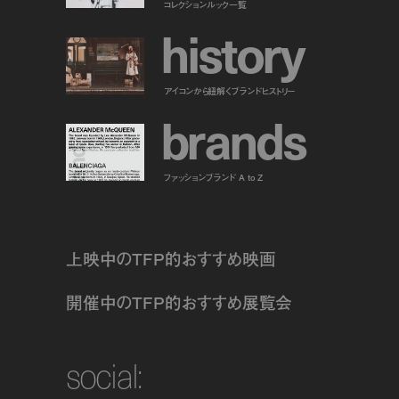
コレクションルック一覧
h
i
s
t
o
r
y
アイコンから紐解くブランドヒストリー
b
r
a
n
d
s
ファッションブランド A to Z
上映中のTFP的おすすめ映画
開催中のTFP的おすすめ展覧会
social: