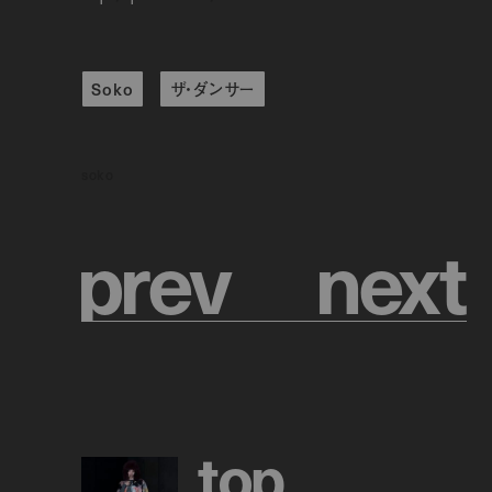
Soko
ザ・ダンサー
soko
p
r
e
v
n
e
x
t
t
o
p