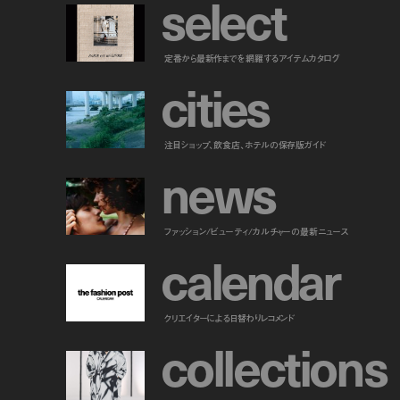
s
e
l
e
c
t
定番から最新作までを網羅するアイテムカタログ
c
i
t
i
e
s
注目ショップ、飲食店、ホテルの保存版ガイド
n
e
w
s
ファッション/ビューティ/カルチャーの最新ニュース
c
a
l
e
n
d
a
r
クリエイターによる日替わりレコメンド
c
o
l
l
e
c
t
i
o
n
s