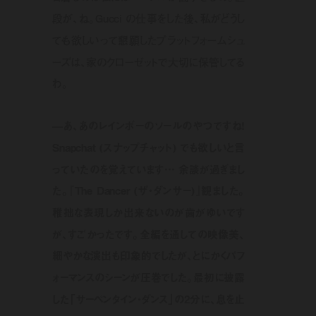
段が、ね。Gucci の仕事をした後、私がどうし
ても欲しいって懇願したプラットフォームシュ
ーズは、家のクローゼットで大切に保管してる
わ。
—あ、あのレインボーのソールのやつですね！
Snapchat (スナップチャット) でも欲しいと言
っていたのを覚えています… 余談が過ぎまし
た。『The Dancer (ザ・ダンサー)』観ました。
稚拙な表現しか出来ないのが歯がゆいです
が、すごかったです。全編を通しての映像美、
細やかな演出も印象的でしたが、とにかくパフ
ォーマンスのシーンが圧巻でした。最初に披露
した「サーペンタイン・ダンス」の2分に、息を止