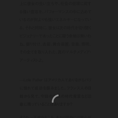
上に彼女の生い立ちや、社会の逆境に対す
る強い意志を、パフォーマンスの中に込めて
いるのが何よりも強いエネルギーになってい
る。それと同時に、彼女は次の時代を切り開く
ビジョナリーであったことに疑う余地は無いわ
ね。振り付け、衣装、舞台装置、音楽、照明、
その全てを取り入れた、真のマルチメディア・
アーティストよ。
—Loïe Fuller はアメリカ人でありながらパリ
に憧れて成功を掴みました。フランス人の目
線から見て、今回の作品の時代背景など印
象に残っていることはありますか？
そうね…正直なところ、あまり国籍には関心が