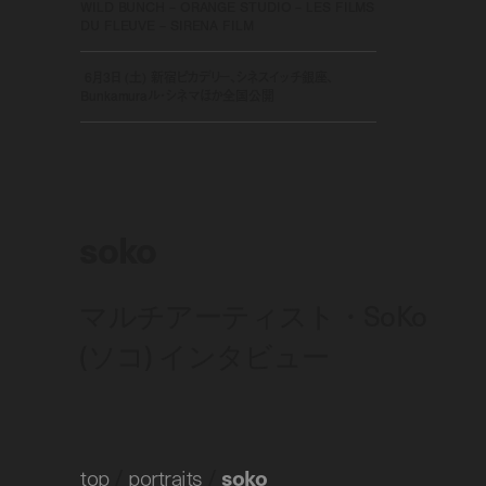
WILD BUNCH – ORANGE STUDIO – LES FILMS
DU FLEUVE – SIRENA FILM
6月3日 (土) 新宿ピカデリー、シネスイッチ銀座、
Bunkamuraル・シネマほか全国公開
soko
マルチアーティスト・SoKo
(ソコ) インタビュー
top
/
portraits
/
soko