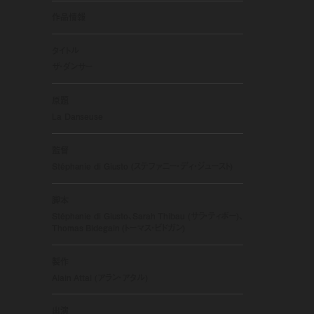
作品情報
タイトル
ザ・ダンサー
原題
La Danseuse
監督
Stéphanie di Giusto (ステファニー・ディ・ジュースト)
脚本
Stéphanie di Giusto、Sarah Thibau (サラ・ティボー)、
Thomas Bidegain (トーマス・ビドガン)
製作
Alain Attal (アラン・アタル)
出演