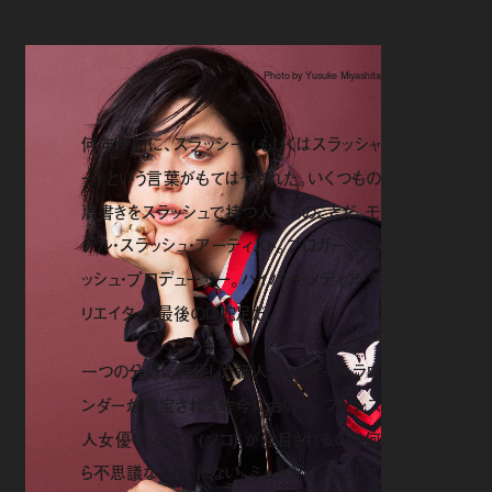
Photo by Yusuke Miyashita
何年か前に、スラッシー (もしくはスラッシャ
ー) という言葉がもてはやされた。いくつもの
肩書きをスラッシュで持つ人たちのことだ。モ
デル・スラッシュ・アーティスト。ブロガー・スラ
ッシュ・プロデューサー。ハイパー・メディア・ク
リエイター。最後のは蛇足だ。
一つの分野に特化した職人よりもオールラウ
ンダーが重宝される昨今において、フランス
人女優の SoKo (ソコ) が注目されるのは何
ら不思議なことではない。ミュージシャンとして