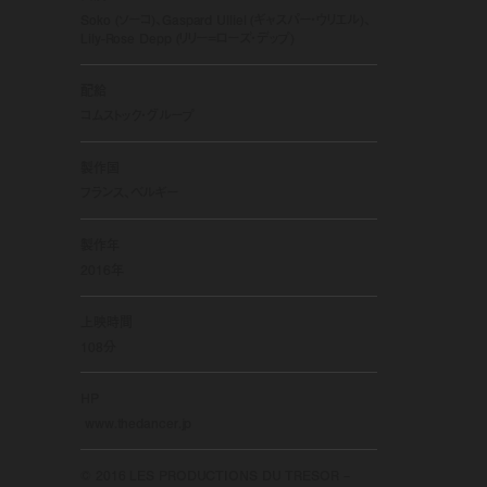
Soko (ソーコ)、Gaspard Ulliel (ギャスパー・ウリエル)、
Lily-Rose Depp (リリー=ローズ・デップ)
配給
コムストック・グループ
製作国
フランス、ベルギー
製作年
2016年
上映時間
108分
HP
www.thedancer.jp
© 2016 LES PRODUCTIONS DU TRESOR –