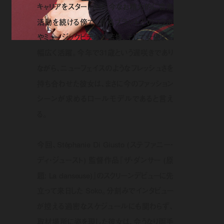
キャリアをスタートさせ、今なお精力的に音楽
活動を続ける傍で、有名ブランドとのコラボ
やミュージックビデオの監修、そして女優まで
幅広く活躍。今年で31歳という遅咲きであり
ながら、ニューフェイスのようなフレッシュさを
持ち合わせた彼女は、まさに今のファッション
シーンが求めるロールモデルであると言え
る。
今回、Stéphanie Di Giusto (ステファニー・
ディ・ジュースト) 監督作品『ザ・ダンサー (原
題: La danseuse)』のスクリーンデビューに先
立って来日した Soko。分刻みでインタビュー
が控える過密なスケジュールにも関わらず、
取材場所に姿を現した彼女は、会うなり両手