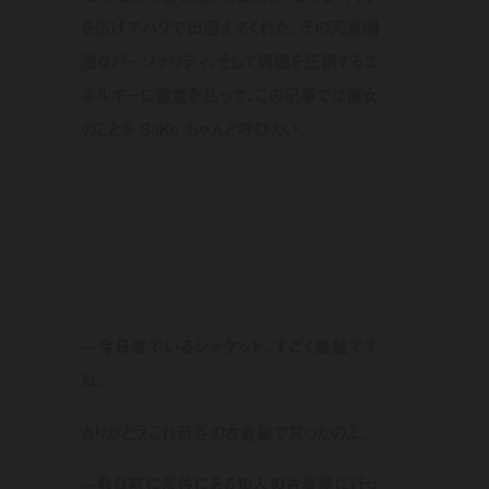
を広げてハグで出迎えてくれた。その天真爛
漫なパーソナリティ、そして周囲を圧倒するエ
ネルギーに敬意を払って、この記事では彼女
のことを SoKo ちゃんと呼びたい。
—今日着ているジャケット、すごく素敵です
ね。
ありがとう！これ渋谷の古着屋で買ったのよ。
—数日前に渋谷にある知人の古着屋に行っ