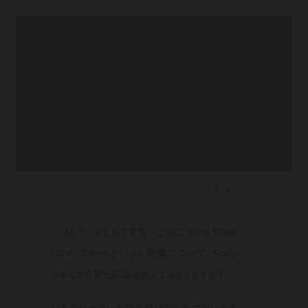
『ザ・ダンサー』
—ストイックなんですね…ときに、Loïe Fuller
(ロイ・フラー) という人物像について、SoKo
ちゃんから見た印象を教えてもらえますか？