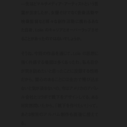
—先ほどマルチメディア・アーティストという言
葉が出ましたが、女優だけでなく音楽活動や
映像監督など様々な創作活動に携わるあな
た自身、Loïe のキャリアとオーバーラップさせ
ることがあったのではないでしょうか。
そうね、今回の作品を通じて、Loïe の思想に
強く共感する場面は多くあったわ。私も自分
が突き詰めたいと思ったことに没頭する性格
だから。関心のあることには全力で飛び込ま
ないと気が済まないの。今はアメリカのアパレ
ル会社とコラボで靴下をデザインしてる。ある
日突然閃いたから。「靴下を作りたい！」って。
あと3枚目のアルバム制作も直後に控えて
る。