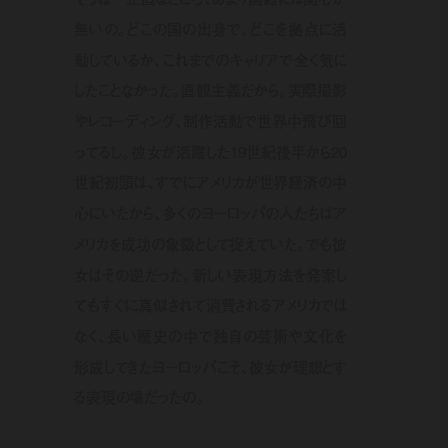
無いの。どこの国の出身で、どこを拠点に活
動しているか、これまでのキャリアで全く気に
したことなかった。直観主義だから。実際撮影
やレコーディング、制作活動で世界中飛び回
ってるし。彼女が活躍した19世紀後半から20
世紀初頭は、すでにアメリカが世界経済の中
心にいたから、多くのヨーロッパの人たちはア
メリカを成功の象徴として捉えていた。でも彼
女はその逆だった。新しい表現方法を発案し
てもすぐに真似されて消費されるアメリカでは
なく、長い歴史の中で独自の芸術や文化を
形成してきたヨーロッパこそ、彼女が理想とす
る表現の場だったの。