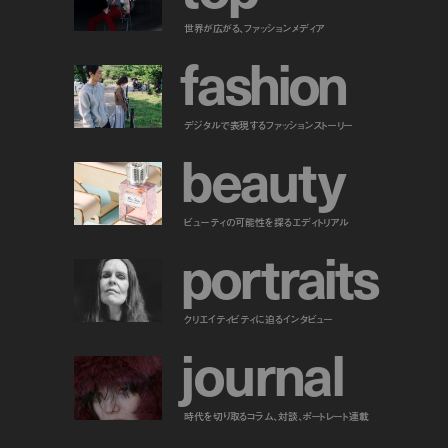
世界が広がる、ファッションメディア
f
a
s
h
i
o
n
デジタルで表現するファッションストーリー
b
e
a
u
t
y
ビューティの可能性を探るエディトリアル
p
o
r
t
r
a
i
t
s
クリエイティビティに迫るインタビュー
j
o
u
r
n
a
l
時代を切り取るコラム、対談、ポートレート連載