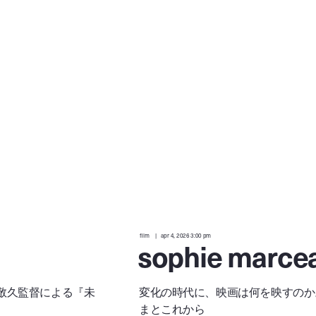
film
apr 4, 2026 3:00 pm
sophie marce
敬久監督による『未
変化の時代に、映画は何を映すのか
まとこれから