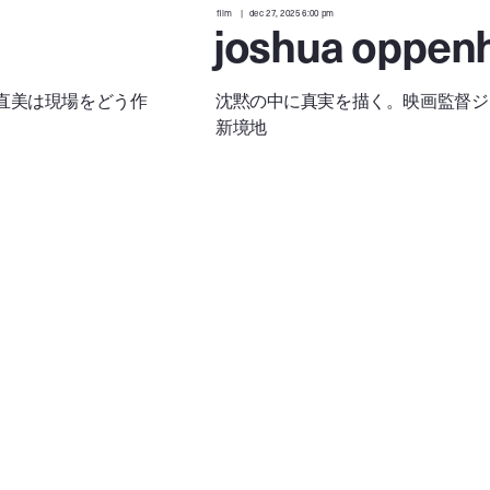
film
dec 27, 2025 6:00 pm
joshua oppen
直美は現場をどう作
沈黙の中に真実を描く。映画監督ジ
新境地