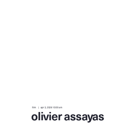
film
apr 3, 2026 10:00 am
olivier assayas