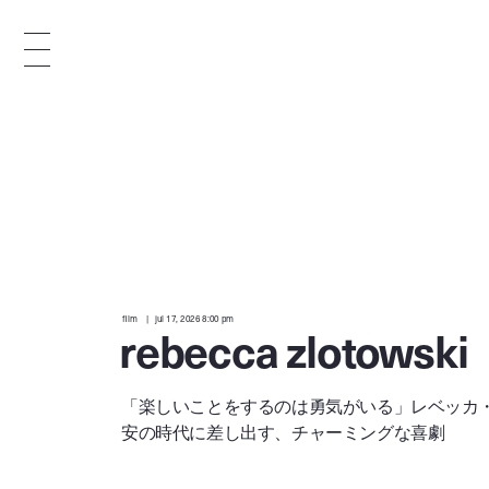
different culture in the creative industry.
interviews from the authorities of
film
jul 17, 2026 8:00 pm
rebecca zlotowski
s
「楽しいことをするのは勇気がいる」レベッカ
t
安の時代に差し出す、チャーミングな喜劇
i