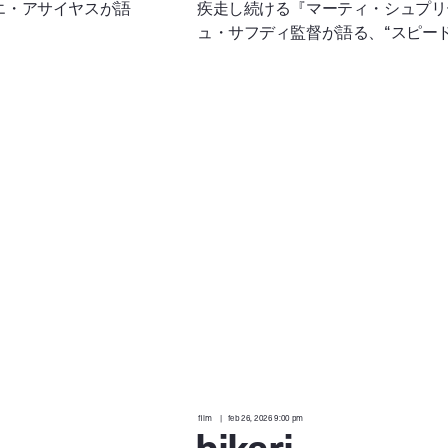
エ・アサイヤスが語
疾走し続ける『マーティ・シュプリ
ュ・サフディ監督が語る、“スピード
film
feb 26, 2026 9:00 pm
hikari