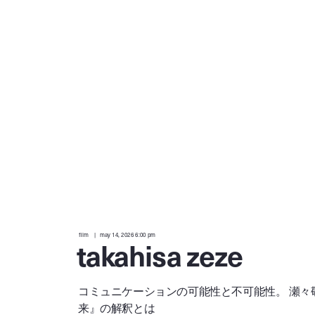
a tokyo based independent digital fashion media. we curate daily fashion, beauty and culture feeds,
a
quality, timeless and innovation are the fundamental philosophy of the fashion post,
interviews from the authorities of different culture in the creative industry.
and create the original editorials, portrayed in the digital era, and portraits,
r
t
r
o
p
film
may 14, 2026 6:00 pm
takahisa zeze
コミュニケーションの可能性と不可能性。 瀬々
来』の解釈とは