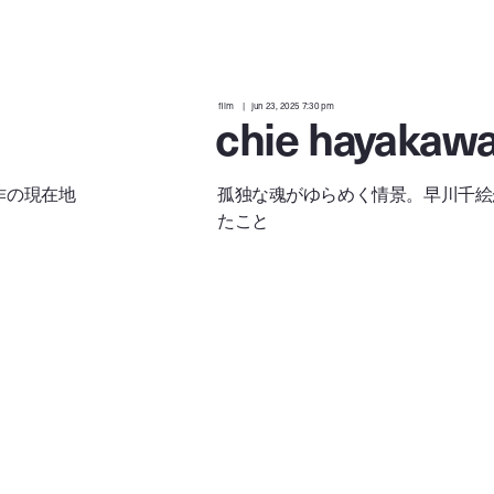
film
jun 23, 2025 7:30 pm
chie hayakaw
作の現在地
孤独な魂がゆらめく情景。早川千絵
たこと