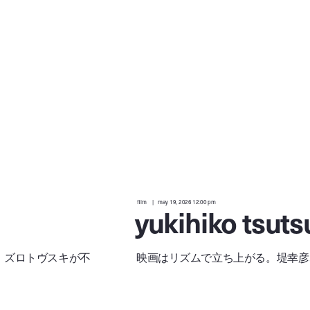
film
may 19, 2026 12:00 pm
yukihiko tsut
・ズロトヴスキが不
映画はリズムで立ち上がる。堤幸彦