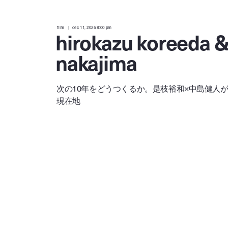
film
dec 11, 2025 8:00 pm
hirokazu koreeda &
nakajima
次の10年をどうつくるか。是枝裕和×中島健人
現在地