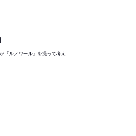
a
が『ルノワール』を撮って考え