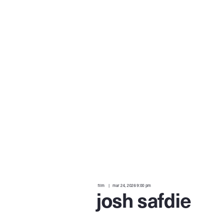
film
mar 24, 2026 9:00 pm
josh safdie