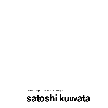
fashion design
jan 25, 2026 12:00 pm
satoshi kuwata