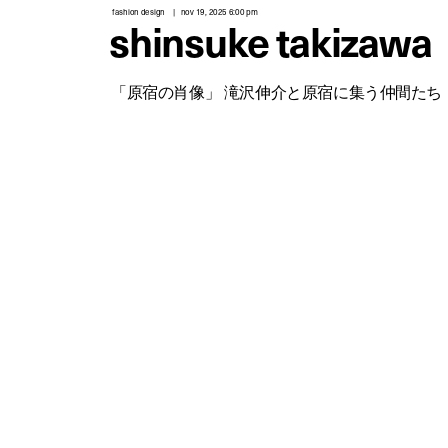
fashion design
nov 19, 2025 6:00 pm
shinsuke takizawa
「原宿の肖像」 滝沢伸介と原宿に集う仲間たち