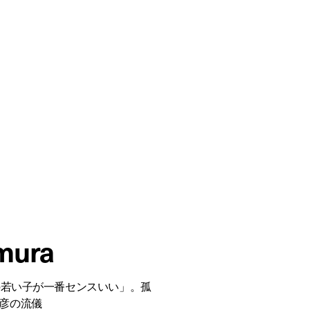
mura
上、今の若い子が一番センスいい」。孤
彦の流儀