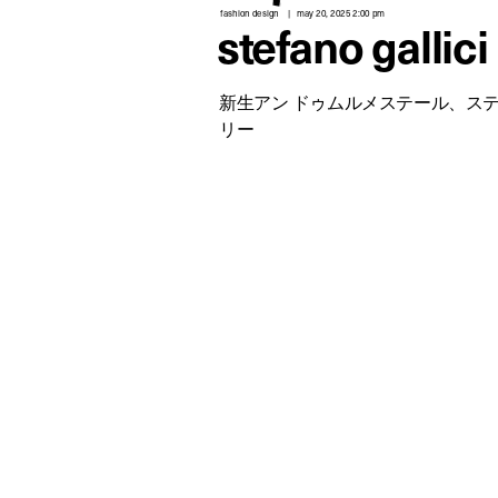
fashion design
may 20, 2025 2:00 pm
stefano gallici
新生アン ドゥムルメステール、ス
リー