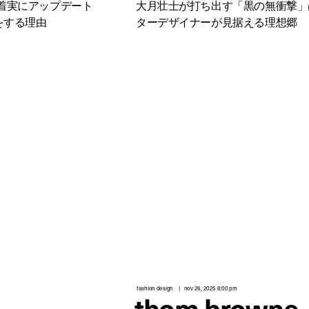
着実にアップデート
大月壮士が打ち出す「黒の無衝撃」
をする理由
ターデザイナーが見据える理想郷
fashion design
nov 26, 2025 6:00 pm
thom browne