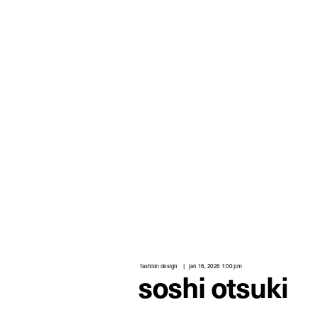
fashion design
jan 16, 2026 1:00 pm
soshi otsuki