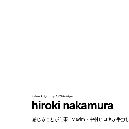
a tokyo based independent digital fashion media. we curate daily fashion, beauty and culture feeds,
a
quality, timeless and innovation are the fundamental philosophy of the fashion post,
interviews from the authorities of different culture in the creative industry.
and create the original editorials, portrayed in the digital era, and portraits,
r
t
r
o
p
fashion design
apr 9, 2026 4:00 pm
hiroki nakamura
感じることが仕事。visvim・中村ヒロキが手放