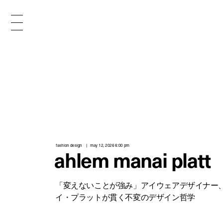
different culture in the creative industry.
interviews from the authorities of
fashion design
may 12, 2026 6:00 pm
ahlem manai platt
s
「変えないことが強み」アイウェアデザイナー
t
イ・プラットが貫く不変のデザイン哲学
i