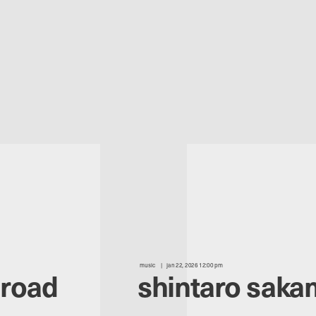
music
jan 22, 2026 12:00 pm
 road
shintaro saka