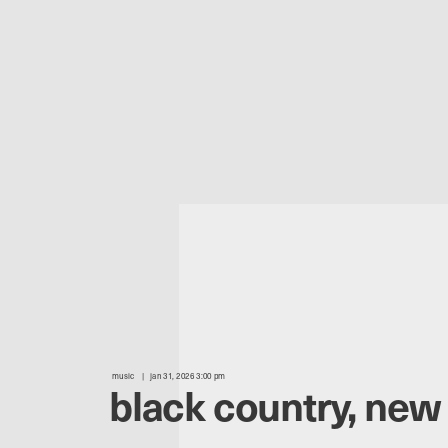
music
jan 31, 2026 3:00 pm
black country, new