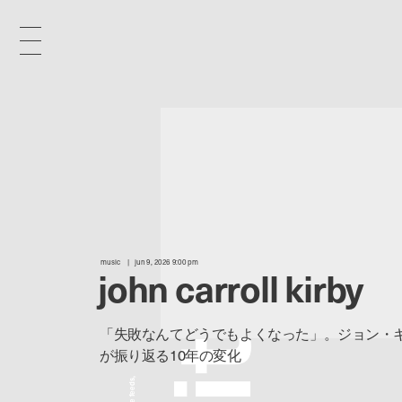
different culture in the creative industry.
interviews from the authorities of
music
jun 9, 2026 9:00 pm
john carroll kirby
s
「失敗なんてどうでもよくなった」。ジョン・
t
が振り返る10年の変化
i