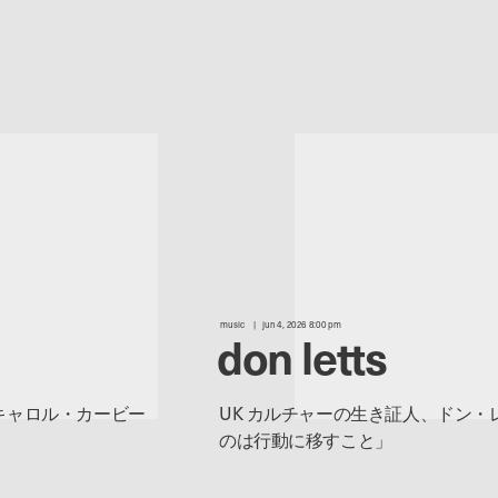
music
jun 4, 2026 8:00 pm
don letts
キャロル・カービー
UK カルチャーの生き証人、ドン
のは行動に移すこと」