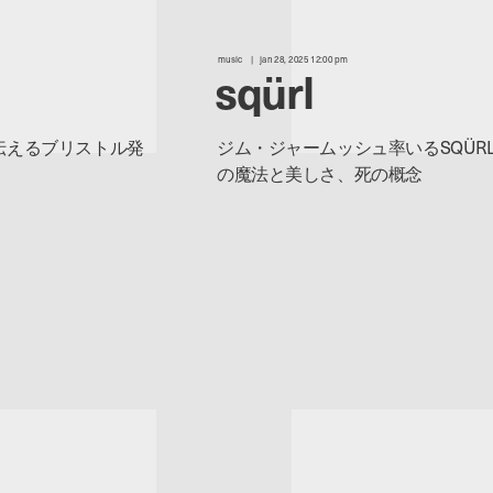
music
jan 28, 2025 12:00 pm
sqürl
伝えるブリストル発
ジム・ジャームッシュ率いるSQÜR
の魔法と美しさ、死の概念