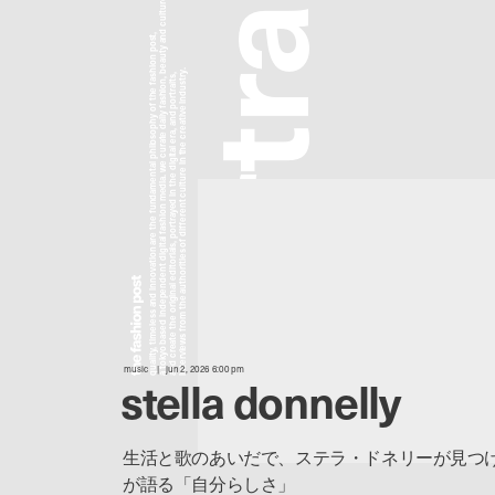
a tokyo based independent digital fashion media. we curate daily fashion, beauty and culture feeds,
a
quality, timeless and innovation are the fundamental philosophy of the fashion post,
interviews from the authorities of different culture in the creative industry.
and create the original editorials, portrayed in the digital era, and portraits,
r
t
r
o
p
music
jun 2, 2026 6:00 pm
stella donnelly
生活と歌のあいだで、ステラ・ドネリーが見つ
が語る「自分らしさ」