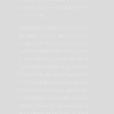
ン』の立ち上げメンバーとして有名なアートデ
ィレクターですね。
写真家を起用した誌面作りや、わざとらしさが
ない完璧なレイアウトを、雑誌のエディトリア
ルで誰よりも早くやった人。今でいうアートデ
ィレクターの先駆者だと思います。『ロッキン
グ・オン』の何がカッコいいって、発行順に並
べると背表紙の絵が繋がって、女の人のヌー
ドになるんです。彼は Bettie Page（ベティ・
ペイジ）の写真集をはじめて日本に紹介した
ディストリビューターでもあり、海外の洋書と
いえば嶋田書店（※2015年閉店）しかなかっ
た時代に、『Purple』や『Self Service』などを
個人で1号目から仕入れていました。ちなみ