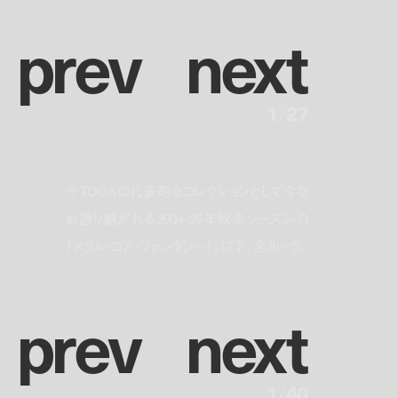
p
r
e
v
n
e
x
t
1
/
27
※TOGAの代表的なコレクションとして今な
お語り継がれる2004-05年秋冬シーズンの
「メタル・コア・ファンタジー」。以下、全ルック。
p
r
e
v
n
e
x
t
1
/
40