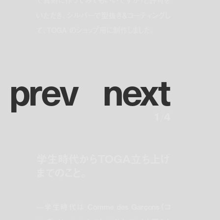
いただき、シルバーで型抜き＆コーティングし
て、TOGA のショップ用に制作しました。
p
r
e
v
n
e
x
t
1
/
4
学生時代からTOGA立ち上げ
までのこと。
—学生時代は Comme des Garçons（コ