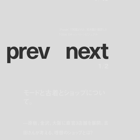
『Purple』で掲載された、鈴木親が撮影した
p
r
e
v
n
e
x
t
TOGA のキャンペーンビジュアル
1
/
2
モードと古着とショップについ
て。
—原宿、金沢、大阪に直営3店舗を展開。古
田さんが考える、理想のショップとは？