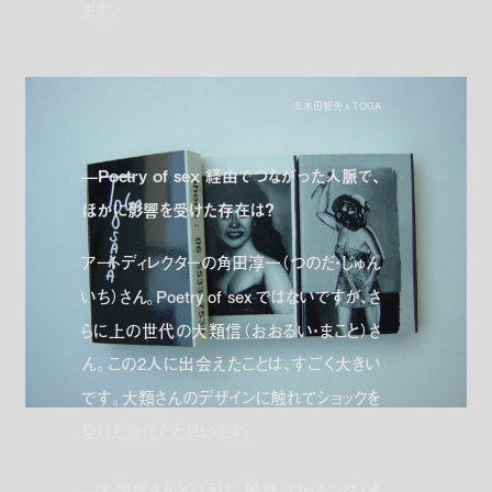
ます。
五木田智央 x TOGA
—Poetry of sex 経由でつながった人脈で、
ほかに影響を受けた存在は？
アートディレクターの角田淳一（つのだ・じゅん
いち）さん。Poetry of sex ではないですが、さ
らに上の世代の大類信（おおるい・まこと）さ
ん。この2人に出会えたことは、すごく大きい
です。大類さんのデザインに触れてショックを
受けた世代だと思います。
—大類信さんといえば、雑誌『ロッキング・オ