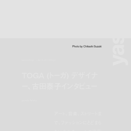
yasuko furut
Photo by Chikashi Suzuki
fashion design
dec 15, 2017 9:00 pm
TOGA (トーガ) デザイナ
ー、古田泰子インタビュー
yasuko furuta
アート、音楽、ストリートま
で、ファッションにとどまら