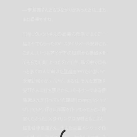
—伊島薫さんともつながりがあったとは、また
また豪華ですね。
当時、タレントさんの衣装の仕事でよくご一
緒させてもらったのがスタイリストの安野とも
こさん。いつもアイデアの段階から参加させ
てもらえて楽しかったのですが、私の中ではも
っと多くの人に向けた量産をやりたい思いが
次第に強くなっていて。ある日、そんな葛藤を
安野さんに打ち明けたら、パートナーである伊
島薫さんが作っていた雑誌『zyappu（ジャッ
プ）』で6P、好きに洋服を作ってみたらとご提
案くださった。スタイリングは安野ともこさん、
撮影は伊島薫さん。そんな豪華メンバーで作