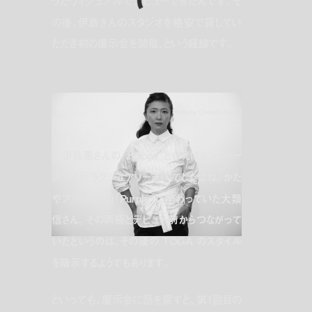
ったヴィジュアルでデビューできたんです。そ
の後、伊島さんのスタジオを格安で貸してい
ただき初の展示会を開催、という経緯です。
Photo by Chikashi Suzuki
—伊島薫さんの『zyappu』といえばインディー
ズですがラグジュアリー志向でしたよね。かた
やアート寄りの『Purple』に関わっていた大類
信さん。その両極とデビュー前からつながって
いたというのは、その後の TOGA のスタイル
を暗示するようでもあります。
といっても、展示会に話を戻すと、第1回目の