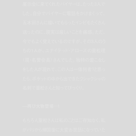
展示会に来てくれたバイヤーは、たった3人で
した。自分でバイヤーに電話をかけまくって、
五木田さんに描いてもらったインビもたくさん
送ったのに、現実は厳しいことを痛感。ただ、
今でもよく覚えているのですが、その3人のう
ちの1人が、ユナイテッド・アローズの重松理
（現・名誉会長）さんでした。独特の着こなし
をした人が現れて、この人は一体何者？と思っ
たら、ポケットの中から出できたクシャクシャの
名刺で重松さんと知ってびっくり。
—再び大物登場…！
もちろん重松さんは私のことはご存知なく、私
がパリから帰国後に大変お世話になっていた