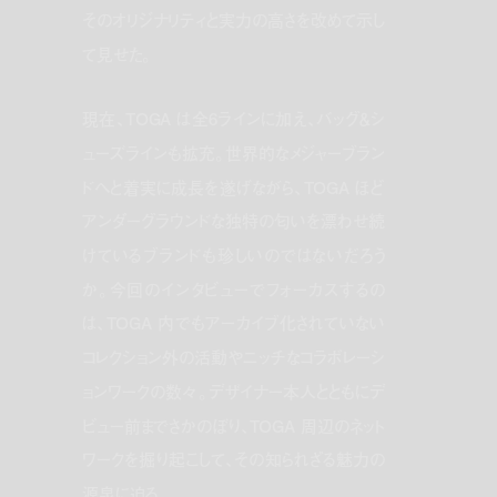
そのオリジナリティと実力の高さを改めて示し
て見せた。
現在、TOGA は全6ラインに加え、バッグ＆シ
ューズラインも拡充。世界的なメジャーブラン
ドへと着実に成長を遂げながら、TOGA ほど
アンダーグラウンドな独特の匂いを漂わせ続
けているブランドも珍しいのではないだろう
か。今回のインタビューでフォーカスするの
は、TOGA 内でもアーカイブ化されていない
コレクション外の活動やニッチなコラボレーシ
ョンワークの数々。デザイナー本人とともにデ
ビュー前までさかのぼり、TOGA 周辺のネット
ワークを掘り起こして、その知られざる魅力の
源泉に迫る。