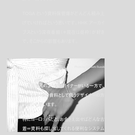
TOGA という資料保管庫がどんどん積み上
げていければという思いです。HHK アーカイ
ブスという深夜番組（＊現在は昼枠）が好き
で、そこからの影響もあります。
Photo by Chikashi Suzuki
—古田さんのようなデザイナーがいる一方で、
古着をあくまで資料として扱うデザイナーの方
が多いと思います。
特にヨーロッパだと、お金さえ出せばどんな古
着＝資料も探し出してくれる便利なシステム