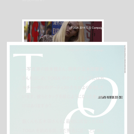
TOGA 2014 S/S Campaign
TOGA 2011-12 A/W Campaign
—写真家の鈴木親さん、画家の五木田智央
さんをはじめ、TOGA のクリエイティブにはカ
ルチャー寄りのアーティストたちがよく参加して
います。彼らとタッグを組むようになったきっか
けはありますか？
親くんも五木田さんも、最初に出会ったのは
TOGA を始める前。まだ無名に近く、とにかく