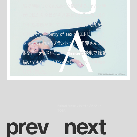
暇で時間はたくさんあった気がする、そんな時
代に私たち全員が引き寄せられるように居合
わせた場所があって、(故) 千葉慎二さんが手
がけていた Poetry of sex (ポエトリー・オブ・
セックス) というブランドです。千葉さんは好
きなアーティストに会いに行き、直談判で絵を
描いてもらってはTシャツにするという活動を
していました。
Richard Prince(リチャード・プリンス) ×
p
r
e
v
n
e
x
t
TOGA