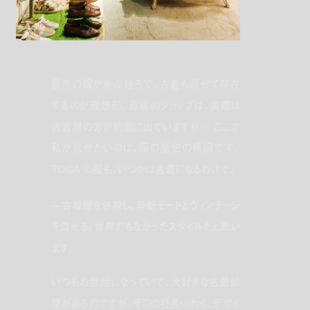
量産の服が並ぶ後ろで、古着も混ぜて存在
するのが理想形。原宿のショップは、実際は
古着屋の方が前面に出ていますが… ここで
私が見せたいのは、服の歴史の構図です。
TOGA の服も、いつかは古着になるわけで。
—古着屋を併設し、最新モードとヴィンテージ
を混ぜる。世界でもなかったスタイルだと思い
ます。
いつもお世話になっていて、大好きな古着卸
屋があるのですが、そこの社長いわく、デザイ