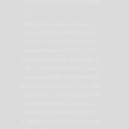
ム・デ・ギャルソン）でもバイトしていたと聞きま
した。
当時はとにかく Comme des Garçons に入
りたかった。だからパリから帰国後は、フリーラ
ンスでコマーシャルの仕事を受けながら、
Comme des Garçons でパタンナーアシス
タントのアルバイトをしていました。実際に中
で働いてみてわかったのですが、Comme
des Garçons の洋服に対する真摯さと真面
目さは半端じゃない。パリのマイペースな働き
方に慣れていた上、何も知らず熱意のみで飛
び込んだ初の社会経験で、カルチャーショッ
クを受けました。結局8ヶ月で辞めたのです
が、胸を張って、川久保玲さんは今でも一番