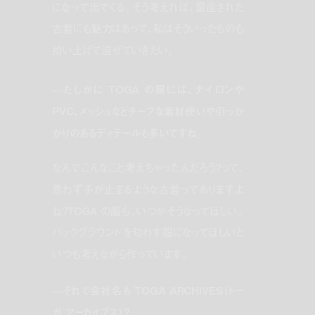
になって出てくる。そう考えれば、量産された
古着にも魅力はあって、私はそういったものも
拾い上げて混ぜていきたい。
—たしかに TOGA の服には、ナイロンや
PVC、メッシュなどチープな素材使いや引っか
かりのあるディテールも多いですね。
なんでこんなこと考えちゃったんだろう？って、
思わず手が止まるような古着ってありますよ
ね？TOGA の服も、いつかそうなってほしい。
バックグラウンドを匂わす服になってほしいと
いつも考えながら作っています。
—それで会社名も TOGA ARCHIVES（トー
ガ アーカイブス）？