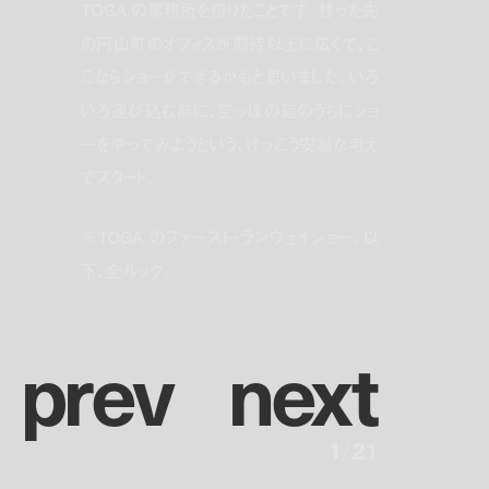
TOGA の事務所を借りたことです。移った先
の円山町のオフィスが期待以上に広くて、こ
こならショーができるかもと思いました。いろ
いろ運び込む前に、空っぽの箱のうちにショ
ーをやってみようという、けっこう安易な考え
でスタート。
※TOGA のファースト・ランウェイショー。以
下、全ルック。
p
r
e
v
n
e
x
t
1
/
21