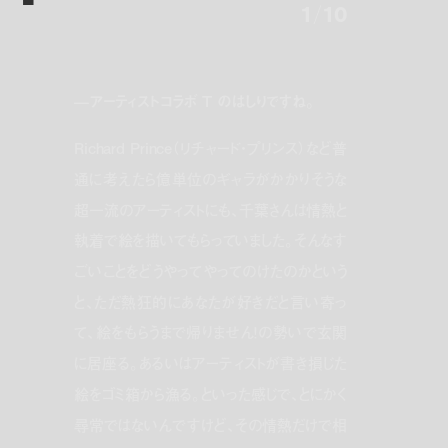
1
/
10
—アーティストコラボ T のはしりですね。
Richard Prince（リチャード・プリンス）など普
通に考えたら億単位のギャラがかかりそうな
超一流のアーティストにも、千葉さんは情熱と
執着で絵を描いてもらっていました。そんなす
ごいことをどうやってやってのけたのかという
と、ただ熱狂的にあなたが好きだと言い寄っ
て、絵をもらうまで帰りません！の勢いで玄関
に居座る。あるいはアーティストが書き損じた
絵をゴミ箱から漁る。といった感じで、とにかく
尋常ではないんですけど、その情熱だけで相