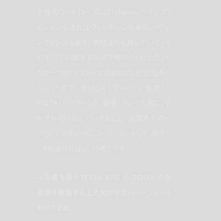
女性のワードローブには、Hanes（ヘインズ）
のシャツもあればヴィンテージもある、イヴニ
ングドレスもある。男性よりも熟していて、そ
のすべての面をTOGAで補いたい。ただ、そ
れが一つのブランドで完結してしまうと伝わり
づらいので、PULLA（プルラ＝日常）、
PICTA（ピクタ＝1点、豪華）といった風に、そ
れぞれ切り出していきました。古着もその一
つとして日常の中にコーディネートして、自分ら
しさが出せればという考えです。
—古着を扱う TOGA XTC も、TOGA の世
界観を構成する上で欠かせないパーツという
わけですね。