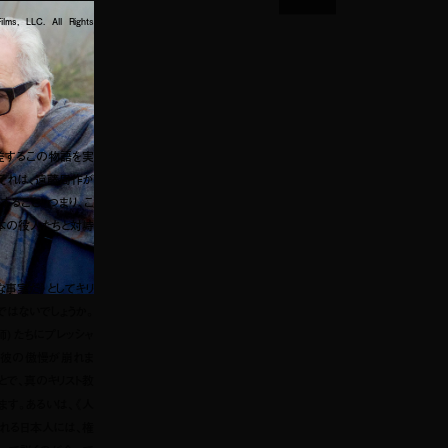
ms, LLC. All Rights
差するこの物語を実
それは、遠藤周作が
ること。つまり、こ
日本の役人たちと対峙
事実だ》としてキリ
はないでしょうか。
) たちにプレッシャ
で彼の傲慢が崩れま
とで、真のキリスト教
ます。あるいは、《人
れる日本人には、権