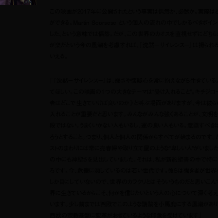
この映画が2017年に公開されたという事実は偶然か、必然か。実際は
ができる。Martin Scorsese という個人の流れの中でしかるべきポ
した、という意味では偶然。だが、この世界のカオスを直視せずにどちら
が楽だという今の風潮を考慮すれば、『沈黙－サイレンス－』は撮られる
いえる。
「『沈黙－サイレンス－』は、弱さや懐疑心を常に抱えながら生きている
てほしい。この映画の1つの大きなテーマは“受け入れること”。キチジロ
者はどこで生きていけば良いのか》と叫ぶ場面がありますが、今は彼ら
入れることが重要だと思います。みんながみんな強くあることが、文明
段ではない。うまくいかない人もいるし、運の良い人もいる。意識すべき
ろうとすること。つまり、個人と個人の関係からすべてが始まるのです。た
ストのまわりには常に売春婦や取り立て屋のような“卑しい人”がいまし
の中にも神聖さを見出していました。それは、私が新約聖書の中で特に
ろです。今、危機に瀕しているのは若い世代です。彼らは強き者が世界
しか目にしていないので、世界のカラクリとはそういうものだと思いこん
界に生きているからこそ、何かを信じたいという人の心について深く考え
います。少し前までは西欧でこのような議論を小馬鹿にする風潮がありま
西欧の宗教基盤に変革がおきているような印象を受けています」