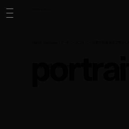
martin scorsese
Martin Scorsese (マーティン・スコセッシ) が来日記者会見
p
o
r
t
r
a
i
映画監督・Martin Scorsese (マーティン・ス
film
jan 23, 2017 3:00 pm