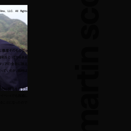
martin scorsese
ms, LLC. All Rights
まさに難産そのものだっ
権利をとってからあま
タリアの会社に訴え
笑っていたが、当時は
格的に脚本を書き出
ライベートでも再婚し
ることになったので