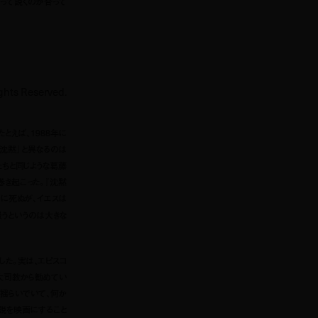
もって説くのが合って
ghts Reserved.
たとえば、1988年に
『沈黙』と異なるのは
たちと同じような葛藤
き起こった。『沈黙
に死ぬが、イエスは
うというのは大きな
した。実は、エピスコ
大司教から勧めてい
揺らいでいて、何か
説を映画にすること