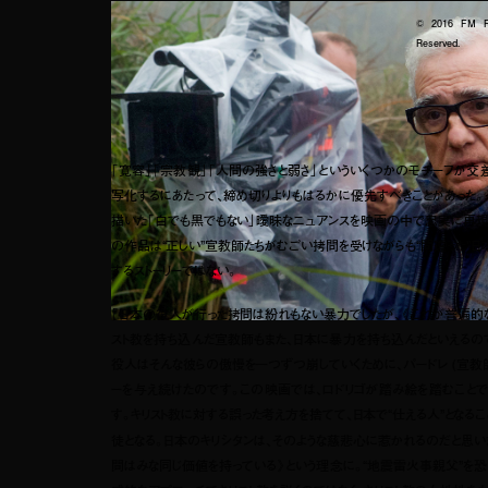
© 2016 FM Fil
Reserved.
「寛容」「宗教観」「人間の強さと弱さ」といういくつかのモチーフが交
写化するにあたって、締め切りよりもはるかに優先すべきことがあった。
描いた「白でも黒でもない」曖昧なニュアンスを映画の中で忠実に再現す
の作品は“正しい”宣教師たちがむごい拷問を受けながらも“間違った”
するストーリーではない。
「日本の役人が行った拷問は紛れもない暴力でしたが、《これが普遍的な
スト教を持ち込んだ宣教師もまた、日本に暴力を持ち込んだといえるので
役人はそんな彼らの傲慢を一つずつ崩していくために、パードレ (宣教師
ーを与え続けたのです。この映画では、ロドリゴが踏み絵を踏むこと
す。キリスト教に対する誤った考え方を捨てて、日本で“仕える人”となるこ
徒となる。日本のキリシタンは、そのような慈悲心に惹かれるのだと思い
間はみな同じ価値を持っている》という理念に。“地震雷火事親父”を恐