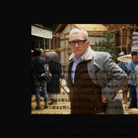
© 2016 FM Fil
Reserved.
本人が原作を読んでから映画公開まで、実に四半世紀以上を要した。その
De Niro (ロバート・デ・ニーロ) や Leonardo DiCaprio (レオナルド
俳優がユーモアたっぷりに舞台を駆けずり回る“小気味良い” Martin Sc
式は確固たるものになった。その形式を取っ払った『沈黙－サイレンス－
リティの深い部分を覗き込むような作品になっている。同時に、この作
らかにし、その根本を問う。プロテストではなく、可能性の提示。それが『
の魅力のすべてだといっても過言ではない。
「この映画を撮るプロセスは、私にとって学びの旅でした。作品は完成し
ではない。今でも僕はこの映画と共に生きている、という感覚を持ってい