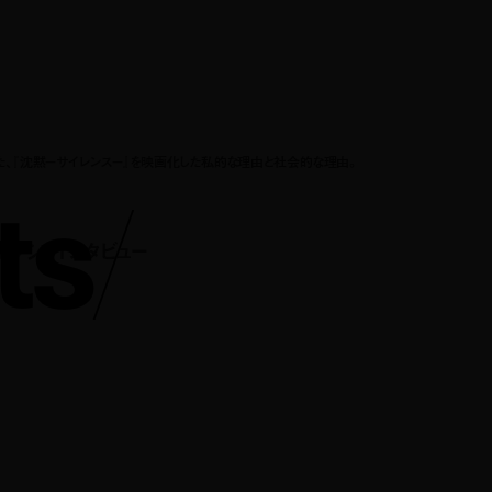
で明かした、『沈黙－サイレンス－』を映画化した私的な理由と社会的な理由。
t
s
/
コセッシ) インタビュー