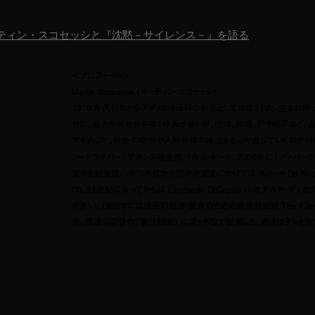
ティン・スコセッシと『沈黙－サイレンス－』を語る
＜プロフィール＞
Martin Scorsese (マーティン・スコセッシ)
1970 年代初めからアメリカ映画界の新進として注目された。生まれ育
台に、暴力や裏社会を描く映画が多いが、信仰、誘惑、罪や贖罪など、道
マを通じて、社会の暗部や人間精神の奥底をあぶり出していくのが特徴。
シードライバー』でカンヌ映画祭パルム・ドール、2006年に『ディパーテ
賞®を初受賞。1970年代から90年代初めにかけては Robert De Nir
ロ)、21世紀に入ってからは Leonardo DiCaprio (レオナルド・ディ
が多い。1990年には映画の補修・保存のための非営利組織 The Film Fo
立。黒澤明監督の『夢』(1990) にゴッホ役で出演した。最近はテレビ