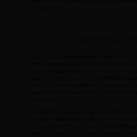
威的なアプローチでキリスト教を説くのではなく、キリスト教の女性性を
いるような気がします」
© 2016 FM Films, LLC. All Ri
Martin Scorsese は無限の試行錯誤を経て今の境地に立っている。
公開された『最後の誘惑』も同じくキリスト教を題材とした映画だった。
イエス・キリストの目線から物語が描かれていること。そして、イエスを私
を抱えた１人の人間として描いたことで、多くの宗教関係者から抗議が巻
－サイレンス－』の中でロドリゴが通辞に対して「仏陀は人間と同じよう
永遠の存在なのです」と得意気に話すように、イエスを人間と同等に扱
タブーだったのだ。
「『最後の誘惑』はキリスト教のコンセプトをシリアスに突き詰めた作品で
バル教会でこの映画の試写会を行った際に、ポール・ムーアさんという
ただいたのが『沈黙－サイレンス－』だったのです。当時は私の信仰心が
納得がいっていませんでした。だから、信ずることは何かを問うたこの小