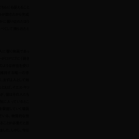
どちらにも捉えること
イントが訪れたから完成
かに振り切れたほう
べくして撮られたと
人に響く映画であっ
ーがロドリゴに《弱き
のような存在を受け
を維持する唯一の手
は、まずは人として知
とえば、イエス・キリ
たが、彼はその人たち
気に入っているとこ
を掌握していく場面
でいる。物質的な世
ることが必要だと思
した。しかし、今は