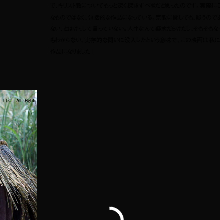
で、キリスト教についてもっと深く探求すべきだと思ったのです。実際に
なものではなく、包括的な作品になっている。宗教に関しても、疑うので
ない、とはけっして言っていない。人生なんて疑念だらけだし、そもそも
もわからない。実存的な問いに没入したという意味で、この映画は私に
作品になりました」
LLC. All Rights