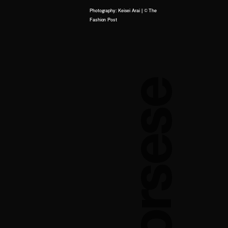
Photography: Keisei Arai | © The
Fashion Post