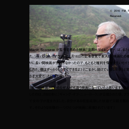
© 2016 FM Fil
Reserved.
Martin Scorsese が監督を務めた映画『沈黙－サイレンス－』は、
た。ジャパンプレミアが迫った1月16日の記者会見で本人は「映画化の
りに長い間映画が完成しなかったので、もともと権利を保有していたイ
られた。僕はずっと《もうすぐできるよ》とごまかし続けていましたが」と
さぞ大変だったに違いない。
「若い頃に撮っていたらぜんぜん違う映画になっていたと思います。本
したのは、2002年に『ギャング・オブ・ニューヨーク』が公開された頃。プ
て女の子が産まれました。自分がある程度成熟した状態で父親を務め
す。そのような体験の一つひとつが映画に昇華されています」