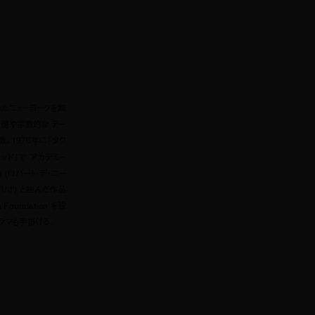
ったニューヨークを舞
徳や宗教的な テー
1976年に『タク
ッド』で アカデミー
o (ロバート・デ・ニー
カプリオ) と組んだ作品
undation を設
ドラマも手掛ける。