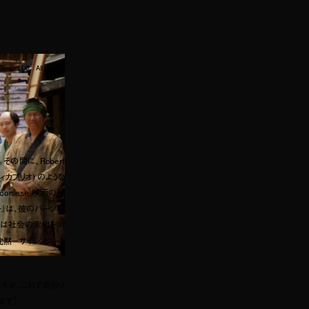
ms, LLC. All Rights
間に、Robert
・ディカプリオ) のような
orsese 映画の形
』は、彼のパーソナ
品は社会の実相を明
沈黙－サイレンス－』
たが、これで終わり
ます」