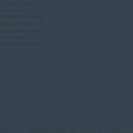
ョン制作にも力を入れ、
曲『Cool About It』のアニメー
を務める。NIKE、Beats by
QLO、資生堂などのグローバル企
として起用される。俳優として
のドラマ『Legion』でハリウッド
tflix映画『Moxie』ではメイ
演。
auren tsai
デザイン、揺るぎない自信。ローレン・サイとコス vol.