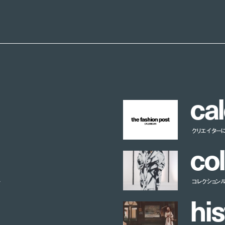
c
a
l
クリエイター
c
o
l
ー
コレクション
h
i
s