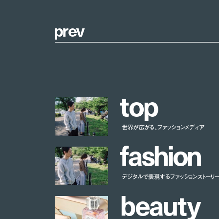
p
r
e
v
t
o
p
世界が広がる、ファッションメディア
f
a
s
h
i
o
n
デジタルで表現するファッションストーリ
b
e
a
u
t
y