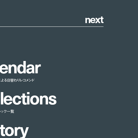
n
e
x
t
e
n
d
a
r
による日替わりレコメンド
l
e
c
t
i
o
n
s
ルック一覧
t
o
r
y