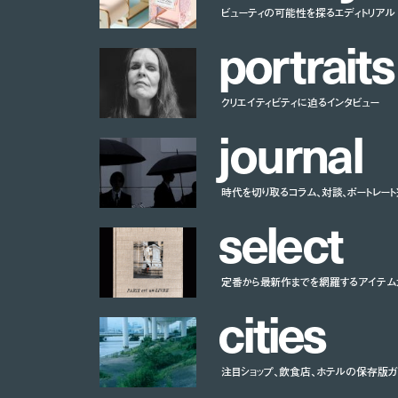
ビューティの可能性を探るエディトリアル
p
o
r
t
r
a
i
t
s
クリエイティビティに迫るインタビュー
j
o
u
r
n
a
l
時代を切り取るコラム、対談、ポートレー
s
e
l
e
c
t
定番から最新作までを網羅するアイテム
c
i
t
i
e
s
注目ショップ、飲食店、ホテルの保存版ガ