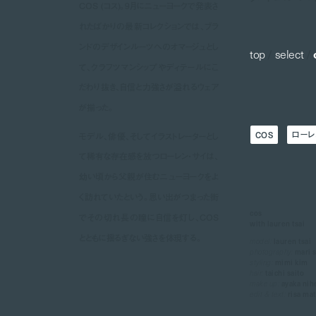
COS (コス)。9月にニューヨークで発表さ
れたばかりの最新コレクションでは、ブラ
ンドのデザインルーツへのオマージュとし
top
/
select
/
て、クラフツマンシップやディテールにこ
だわり抜き、自信と力強さが溢れるウェア
が揃った。
COS
ローレ
モデル、俳優、そしてイラストレーターとし
て稀有な存在感を放つローレン・サイは、
幼い頃から父親が住むニューヨークをよ
く訪れていたという。思い出がつまった街
cos
でその切れ長の瞳に自信を灯し、COS
with lauren tsai
とともに揺るぎない強さを体現する。
model:
lauren tsai
photography:
mari s
styling:
mimi kim
hair:
taichi saito
make up:
ayaka nih
edit & text:
risa ma