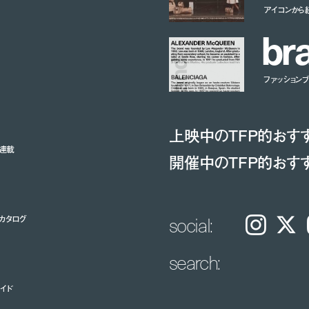
アイコンから
b
r
ファッションブラ
上映中のTFP的おす
ト連載
開催中のTFP的おす
social:
カタログ
Instagram
𝕏
search:
イド