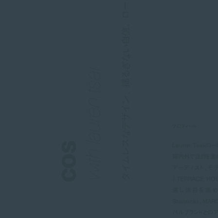
タイムレスなデザイン、揺るぎない自信。ローレン・サイとコス vol.3
with lauren tsai
プロフィール
Lauren Tsai(ロ
cos
国内外で注目を集
アーティスト、モ
『TERRACE HO
演し注目を集め
Starbucks、MA
バルブランドとのア