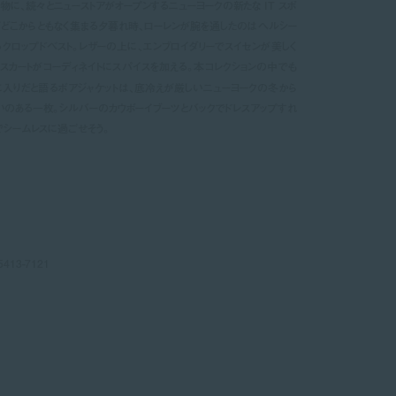
物に、続々とニューストアがオープンするニューヨークの新たな IT スポ
がどこからともなく集まる夕暮れ時、ローレンが腕を通したのはヘルシー
クロップドベスト。レザーの上に、エンブロイダリーでスイセンが美しく
スカートがコーディネイトにスパイスを加える。本コレクションの中でも
入りだと語るボアジャケットは、底冷えが厳しいニューヨークの冬から
いのある一枚。シルバーのカウボーイブーツとバックでドレスアップすれ
でシームレスに過ごせそう。
413-7121