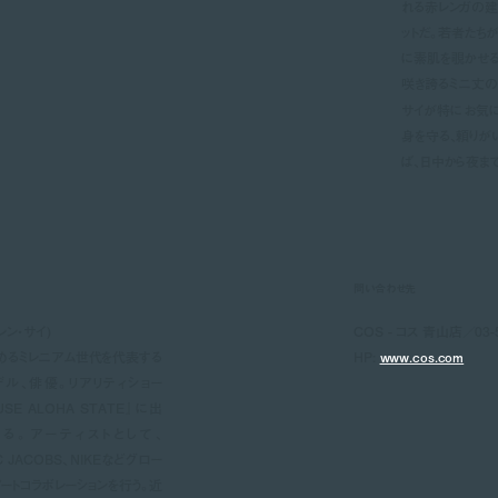
れる赤レンガの建
ットだ。若者たち
に素肌を覗かせる
咲き誇るミニ丈の
サイが特にお気に
身を守る、頼りが
ば、日中から夜ま
問い合わせ先
ーレン・サイ)
COS - コス 青山店／03-5
めるミレニアム世代を代表する
HP:
www.cos.com
デル、俳優。リアリティショー
USE ALOHA STATE』に出
る。アーティストとして、
RC JACOBS、NIKEなどグロー
ートコラボレーションを行う。近