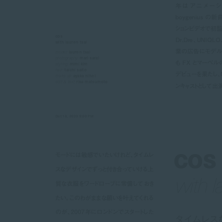
年はアニメーシ
boygenius の新
ションビデオで初監督
cos
Dr.Dre、UNI
with lauren tsai
業の広告にモデル
model:
lauren tsai
photography:
mari sarai
も FX とマーベル
styling:
mimi kim
hair:
taichi saito
デビューを果たし、Ne
make up:
ayaka nihei
edit & text:
risa matsumoto
ンキャストとして出
Oct 16, 2023 9:00 PM
cos
モードには敏感でいたいけれど、タイムレ
スなデザインでずっと付き合っていける上
with l
質な衣服をワードローブに常備しておき
たい。このわがままな願いを叶えてくれる
のが、2007年にロンドンでスタートした
タイムレスな