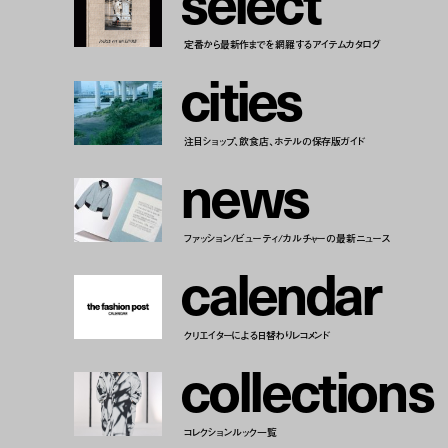
s
e
l
e
c
t
定番から最新作までを網羅するアイテムカタログ
c
i
t
i
e
s
注目ショップ、飲食店、ホテルの保存版ガイド
n
e
w
s
ファッション/ビューティ/カルチャーの最新ニュース
c
a
l
e
n
d
a
r
クリエイターによる日替わりレコメンド
c
o
l
l
e
c
t
i
o
n
s
コレクションルック一覧