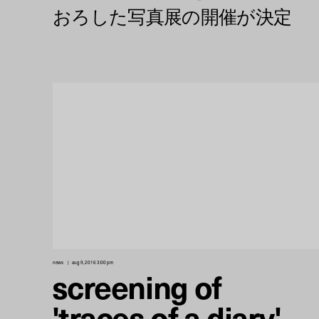
news
aug 9, 2016 3:00 pm
screening of
'traces of a diary'