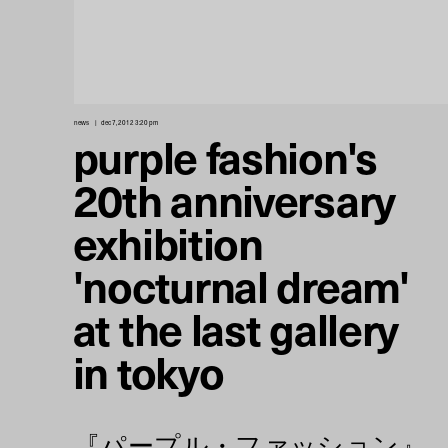
news
dec 7, 2012 3:20 pm
purple fashion's
20th anniversary
exhibition
'nocturnal dream'
at the last gallery
in tokyo