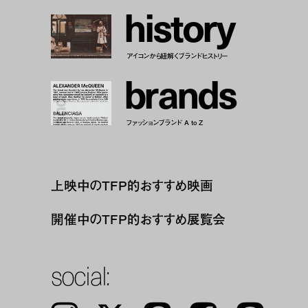
h
i
s
t
o
r
y
アイコンから紐解くブランドヒストリー
b
r
a
n
d
s
ファッションブランド A to Z
上映中のTFP的おすすめ映画
開催中のTFP的おすすめ展覧会
social: