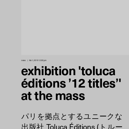
news
feb 1, 2019 12:00 pm
exhibition 'toluca
éditions ’12 titles’'
at the mass