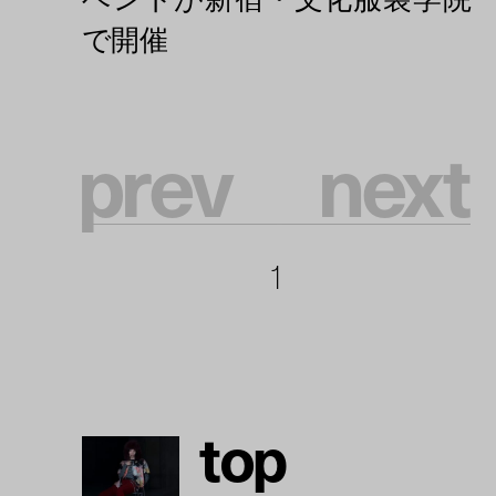
p
r
e
v
n
e
x
t
1
t
o
p