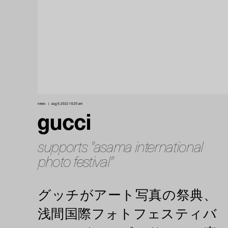
news
aug 9, 2022 10:25 am
gucci
supports "asama international
photo festival"