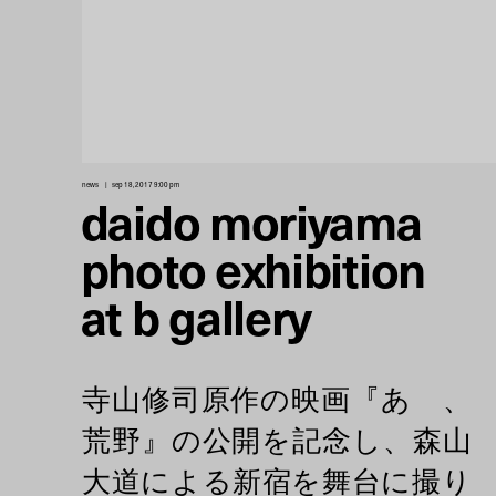
news
sep 18, 2017 9:00 pm
daido moriyama
photo exhibition
at b gallery