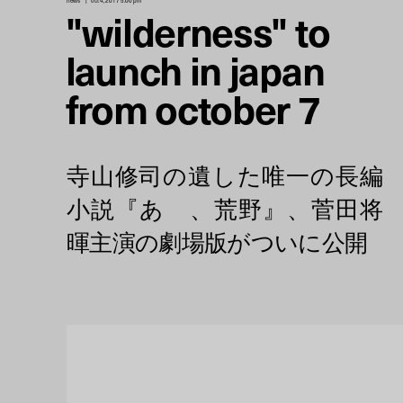
news
oct 4, 2017 5:00 pm
"wilderness" to
launch in japan
from october 7