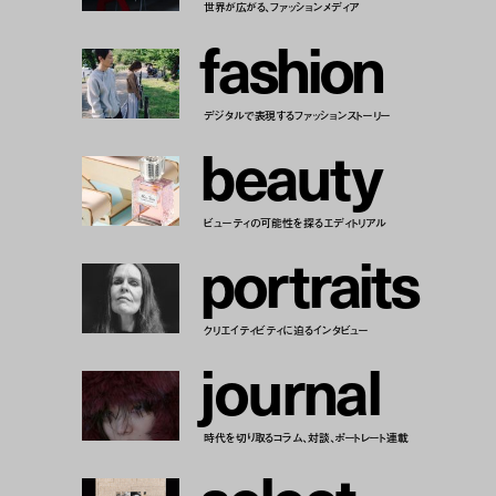
世界が広がる、ファッションメディア
f
a
s
h
i
o
n
デジタルで表現するファッションストーリー
b
e
a
u
t
y
ビューティの可能性を探るエディトリアル
p
o
r
t
r
a
i
t
s
クリエイティビティに迫るインタビュー
j
o
u
r
n
a
l
時代を切り取るコラム、対談、ポートレート連載