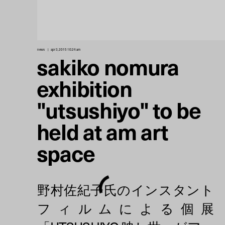
news
apr 3, 2015 10:24 am
sakiko nomura
exhibition
"utsushiyo" to be
held at am art
space