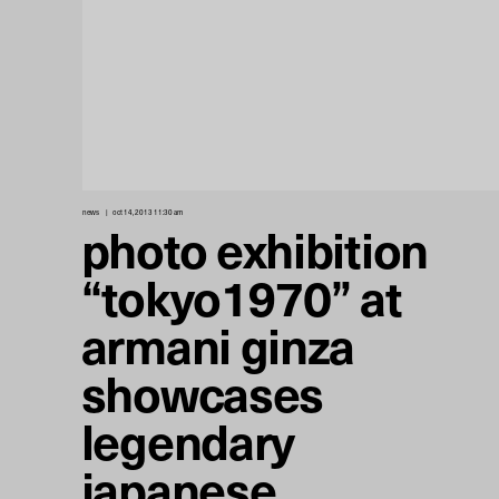
news
oct 14, 2013 11:30 am
photo exhibition
“tokyo1970” at
armani ginza
showcases
legendary
japanese