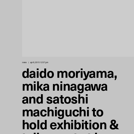
news
apr 8, 2015 12:57 pm
daido moriyama,
mika ninagawa
and satoshi
machiguchi to
hold exhibition &