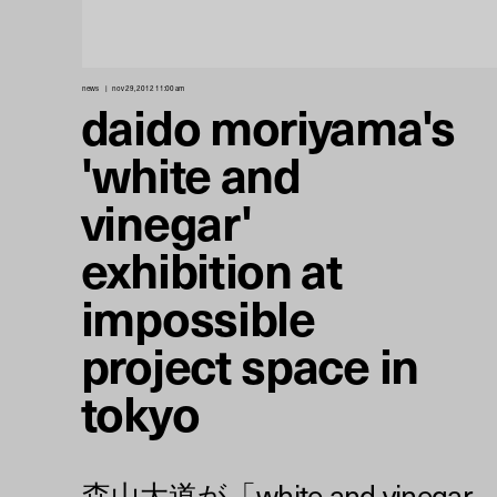
news
nov 29, 2012 11:00 am
daido moriyama's
'white and
vinegar'
exhibition at
impossible
project space in
tokyo