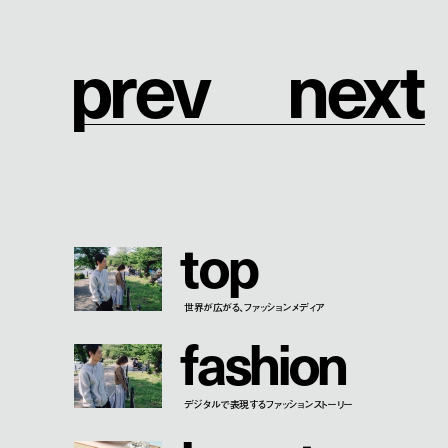
p
r
e
v
n
e
x
t
t
o
p
世界が広がる、ファッションメディア
f
a
s
h
i
o
n
デジタルで表現するファッションストーリー