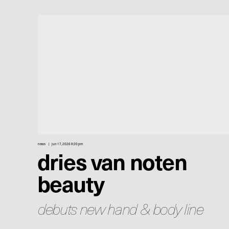
news
jun 17, 2026 8:20 pm
dries van noten
beauty
debuts new hand & body line