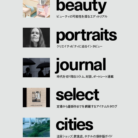
b
e
a
u
t
y
ビューティの可能性を探るエディトリアル
p
o
r
t
r
a
i
t
s
クリエイティビティに迫るインタビュー
j
o
u
r
n
a
l
時代を切り取るコラム、対談、ポートレート連載
s
e
l
e
c
t
定番から最新作までを網羅するアイテムカタログ
c
i
t
i
e
s
注目ショップ、飲食店、ホテルの保存版ガイド