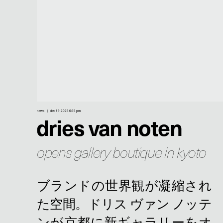
news
dec 19, 2025 6:35 pm
dries van noten
opens gallery boutique in kyoto