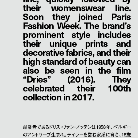
their womenswear line.
Soon they joined Paris
Fashion Week. The brand’s
prominent style includes
their unique prints and
decorative fabrics, and their
high standard of beauty can
also be seen in the film
“Dries” (2016). They
celebrated their 100th
collection in 2017.
創業者であるドリス・ヴァン・ノッテンは1958年、ベルギー
のアントワープ生まれ。テイラーを営む家系に育ち、18歳