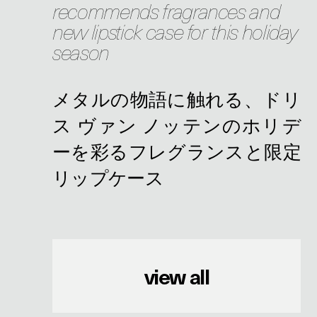
recommends fragrances and
new lipstick case for this holiday
season
view all