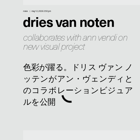
news
may 12, 2026 2:50 pm
dries van noten
collaborates with ann vendi on
new visual project