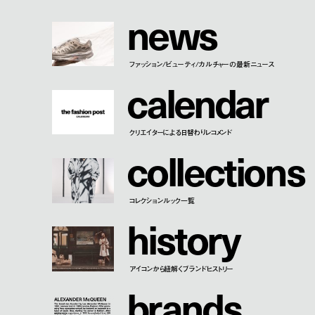
n
e
w
s
ファッション/ビューティ/カルチャーの最新ニュース
c
a
l
e
n
d
a
r
クリエイターによる日替わりレコメンド
c
o
l
l
e
c
t
i
o
n
s
コレクションルック一覧
h
i
s
t
o
r
y
アイコンから紐解くブランドヒストリー
b
r
a
n
d
s