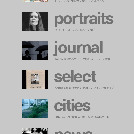
ビューティの可能性を探るエディトリアル
p
o
r
t
r
a
i
t
s
クリエイティビティに迫るインタビュー
j
o
u
r
n
a
l
時代を切り取るコラム、対談、ポートレート連載
s
e
l
e
c
t
定番から最新作までを網羅するアイテムカタログ
c
i
t
i
e
s
注目ショップ、飲食店、ホテルの保存版ガイド
n
e
w
s