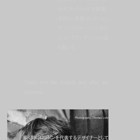
セルコレクションも披露。
今回は、最新コレクション
やインスピレーションなど
についてアンダーソンに話
を聞いた。
*You’ll find the English text after the
Japanese.
Photography: Thomas Lohr
瞬く間にロンドンを代表するデザイナーとして