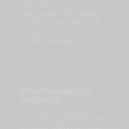
London Fashion Week, where it was
generally considered the break-through
collection of the season. Winner of the
Emerging Talent Award – RTW at the
2012 British Fashion Awards.
jonathan william
anderson
ファッションデザイナー・
Jonathan William Anderson (ジ