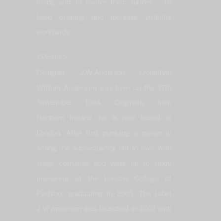
doing and to evolve them further. To
keep pushing and increase visibility
worldwide.
<Profile>
Designer J.W.Anderson (Jonathan
William Anderson) was born on the 17th
September 1984. Originally from
Northern Ireland, he is now based in
London. After first pursuing a career in
acting, he subsequently fell in love with
stage costumes and went on to study
menswear at the London College of
Fashion, graduating in 2005. The label
J.W.Anderson was launched in 2008 with