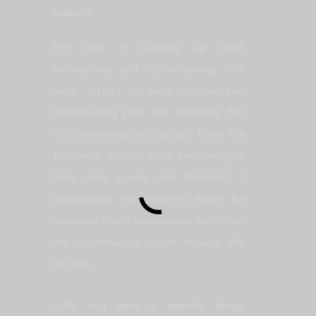
season?
The idea of building up block
architectures and ruffles coming from
under knitted or solid architectures.
Reinterpreting print into something that
is 3-dimensional and textural. Titled The
Treatment Room, I think the opening 5
looks make a very new statement. It
encapsulates the modernity within the
menswear meets womenswear look. Also,
the deconstructed pocket trousers with
the bibs.
—
Do you have a specific design