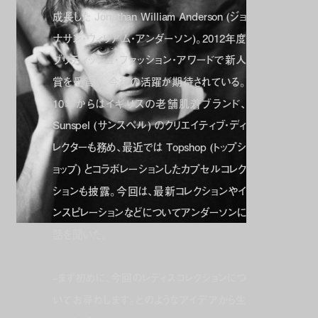
成長した Jonathan William Anderson (ジョ
ナサン・ウィリアム・アンダーソン)。2012年度
ブリティッシュ・ファッション・アワードで新人
賞を受賞し、今後の活躍が期待されている。
10年からはイギリスの老舗肌着ブランド、
Sunspel (サンスペル) のクリエイティブ・ディ
レクターも務め、最近では Topshop (トップシ
ョップ) とコラボレーションしたカプセルコレク
ションも披露。今回は、最新コレクションやイ
ンスピレーションなどについてアンダーソンに
話を聞いた。
–
まず初めに、今回のレディスコレクションにつ
いてお尋ねします。どのようなアイデアから生