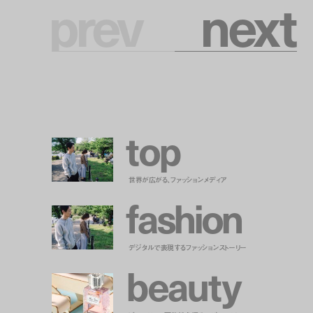
prev
n
e
x
t
t
o
p
世界が広がる、ファッションメディア
f
a
s
h
i
o
n
デジタルで表現するファッションストーリー
b
e
a
u
t
y