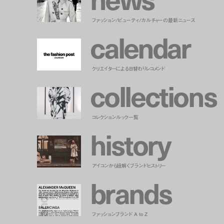
ファッション/ビューティ/カルチャーの最新ニュース
c
a
l
e
n
d
a
r
クリエイターによる日替わりレコメンド
c
o
l
l
e
c
t
i
o
n
s
コレクションルック一覧
h
i
s
t
o
r
y
アイコンから紐解くブランドヒストリー
b
r
a
n
d
s
ファッションブランド A to Z