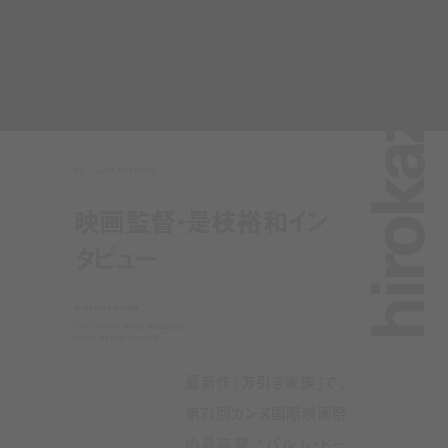
hirokazu koreed
film
jun 14, 2018 9:00 pm
映画監督・是枝裕和イン
タビュー
hirokazu koreeda
photographer:
hiroki watanabe
writer:
mariko uramoto
最新作『万引き家族』で、
第71回カンヌ国際映画祭
の最高賞 “パルム・ドー