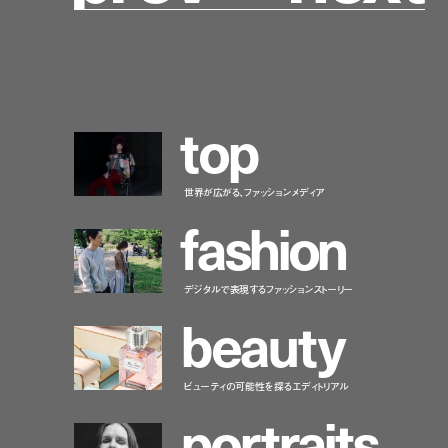
t
o
p
世界が広がる、ファッションメディア
f
a
s
h
i
o
n
デジタルで表現するファッションストーリー
b
e
a
u
t
y
ビューティの可能性を探るエディトリアル
p
o
r
t
r
a
i
t
s