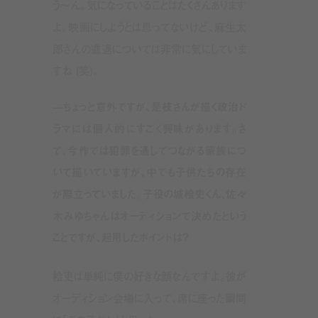
う〜ん。気になっていることはたくさんあります
よ。映画にしようとは思ってないけど、麻生太
郎さんの進退については非常に気にしていま
すね (笑)。
—ちょっと意外ですが、是枝さんが描く政治ド
ラマには個人的にすごく興味があります。さ
て、今作では犯罪を通してつながる家族につ
いて描いていますが、中でも子供たちの存在
が際立っていました。子役の城桧吏くん、佐々
木みゆちゃんはオーディションで決めたという
ことですが、起用したポイントは？
桧吏は単純に僕の好きな顔なんですよ。彼が
オーディション会場に入って、席に座った瞬間