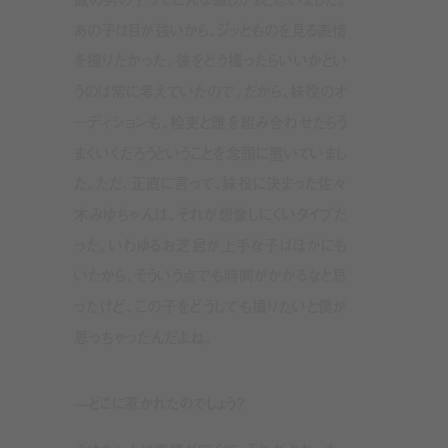
あの子は目が強いから、ジッとものを見る表情
を撮りたかった。彼をどう撮ったらいいかとい
うのは常に考えていたので。だから、妹役のオ
ーディションも、桧吏と誰を組み合わせたらう
まくいくだろうということを念頭に置いていまし
た。ただ、正直に言って、妹役に決まった佐々
木みゆちゃんは、それが想像しにくいタイプだ
った。いわゆるお芝居が上手な子はほかにも
いたから、そういう点でも時間がかかるなと思
ったけど、この子をどうしても撮りたいと僕が
思っちゃったんだよね。
—どこに惹かれたのでしょう？