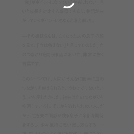
「歯」がポイントになっているかもしれない。老
いと成長を対比する象徴でもあり、物語が曲
がっていくポイントにもなると考えました。
—その初枝さんは、亡くなった夫の息子の顔
を見て、「血は争えない」と言っていました。血
のつながりを問う作品において、非常に響く
言葉です。
このシーンでは、人間がそんなに簡単に血の
つながりを越えられるというわけではないとい
うことを示したかった。初枝は血のつながりを
拘泥しているし、そこから逃れられない人。だ
から、亡き夫の面影が残る息子に余計な期待
をするし、少々気持ち悪い接し方もする。一
方、安藤サクラさん演じる信代は、血にこだわ