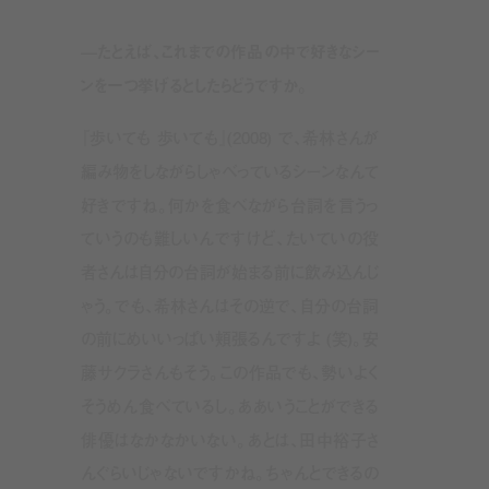
—たとえば、これまでの作品の中で好きなシー
ンを一つ挙げるとしたらどうですか。
『歩いても 歩いても』(2008) で、希林さんが
編み物をしながらしゃべっているシーンなんて
好きですね。何かを食べながら台詞を言うっ
ていうのも難しいんですけど、たいていの役
者さんは自分の台詞が始まる前に飲み込んじ
ゃう。でも、希林さんはその逆で、自分の台詞
の前にめいいっぱい頬張るんですよ (笑)。安
藤サクラさんもそう。この作品でも、勢いよく
そうめん食べているし。ああいうことができる
俳優はなかなかいない。あとは、田中裕子さ
んぐらいじゃないですかね。ちゃんとできるの