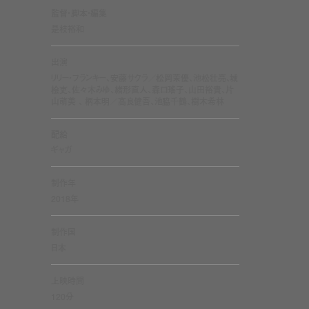
監督・脚本・編集
是枝裕和
出演
リリー・フランキー、安藤サクラ／松岡茉優、池松壮亮、城
桧吏、佐々木みゆ、緒形直人、森口瑤子、山田裕貴、片
山萌美 、 柄本明／高良健吾、池脇千鶴、樹木希林
配給
ギャガ
制作年
2018年
制作国
日本
上映時間
120分