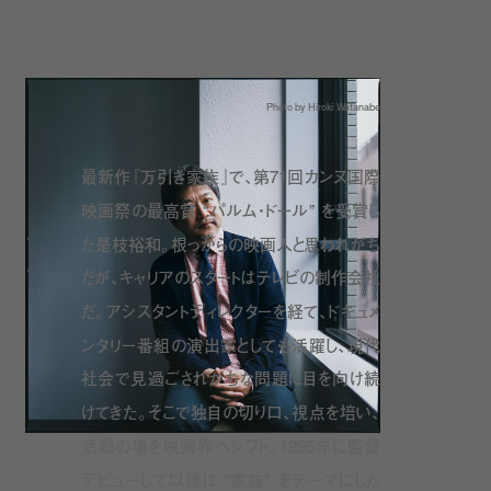
Photo by Hiroki Watanabe
最新作『万引き家族』で、第71回カンヌ国際
映画祭の最高賞 “パルム・ドール” を受賞し
た是枝裕和。根っからの映画人と思われがち
だが、キャリアのスタートはテレビの制作会社
だ。アシスタントディレクターを経て、ドキュメ
ンタリー番組の演出家としても活躍し、現代
社会で見過ごされがちな問題に目を向け続
けてきた。そこで独自の切り口、視点を培い、
活動の場を映画界へシフト。1995年に監督
デビューして以降は “家族” をテーマにした