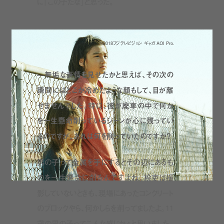
に「この子だな」と思った。
©︎2018フジテレビジョン ギャガ AOI Pro.
—無垢な表情を見せたかと思えば、その次の
瞬間にはどこか冷めたような顔もして、目が離
せませんでした。特に、彼が廃車の中で何か
を一生懸命削っているシーンが心に残ってい
るのですが、あれは何を削っていたのですか？
男の子って金属を手にするとその辺にあるも
のを一生懸命に削るんですよね。桧吏は撮
影していないときも、現場にあったコンクリート
のブロックやら、何かしらを削ってましたよ。11
歳の男の子ってこんな感じかぁと思いました。