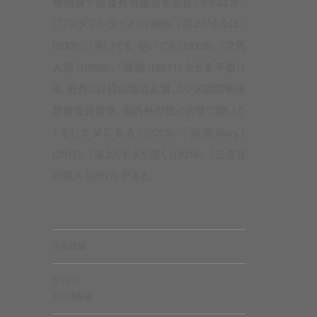
映画祭で最優秀男優賞を受賞。そのほか、
『ワンダフルライフ』(1998)、『花よりもなほ』
(2006)、『歩いても 歩いても』(2008)、『空気
人形』(2009)、『奇跡』(2011) などを手掛け
る。近作には福山雅治主演、カンヌ国際映画
祭審査員賞他、国内外の数々の賞に輝いた
『そして父になる』(2013)、『海街diary』
(2015)、『海よりもまだ深く』(2016)、『三度目
の殺人』(2017) がある。
作品情報
タイトル
万引き家族