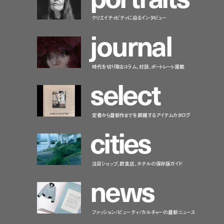
クリエイティビティに迫るインタビュー
j
o
u
r
n
a
l
時代を切り取るコラム、対談、ポートレート連載
s
e
l
e
c
t
定番から最新作までを網羅するアイテムカタログ
c
i
t
i
e
s
注目ショップ、飲食店、ホテルの保存版ガイド
n
e
w
s
ファッション/ビューティ/カルチャーの最新ニュース