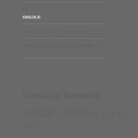
HP
gaga.ne.jp
©︎2018フジテレビジョン ギャガ AOI Pro.
6月8日(金)、TOHOシネマズ 日比谷ほか全国ロードショ
ー
hirokazu koreeda
映画監督・是枝裕和インタビ
ュー