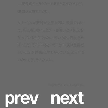
—天性のキャラクターもあると思うのですが、
演技が自然ですよね。
リリーさんが芝居が上手なのは、映画におい
て、何にもしないことが一番強いということを
知っているからじゃないでしょうか。演技をせ
ず、ただ、そこにいるということが、実は重要だ
ということを体感としてわかっている。めったに
いないけど、そんな人は。
p
r
e
v
n
e
x
t
©︎2018フジテレビジョン ギャガ AOI Pro.