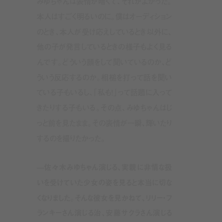
みゆちゃんは表情が暗くて、それがよかった。
本人はすごく明るいのに。僕はオーディション
のとき、本人が受け応えしているとき以外に、
他の子が発言しているときの様子もよく見る
んです。どういう顔をして聞いているのか、ど
ういう反応するのか。相槌を打って話を聞い
ている子もいるし、「私も！」って話題に入って
きたりする子もいる。その点、みゆちゃんはじ
っと前を見たまま。その表情が一瞬、輝いたり
するのを撮りたかった。
—佐々木みゆちゃん演じる、実親に非情な扱
いを受けていた少女の姿を見ると本当に切な
くなりました。そんな彼女を見かねて、リリー・フ
ランキーさん演じる治、安藤サクラさん演じる