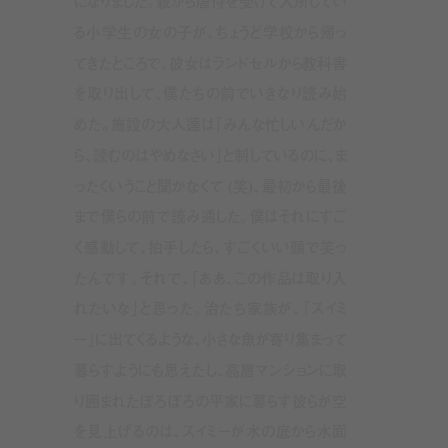
になりました。親から虐待を受けて入所してい
る小学生の女の子が、ちょうど学校から帰っ
てきたところで、彼女はランドセルから教科書
を取り出して、僕たちの前でいきなり読み始
めた。施設の大人達は「みんな忙しいんだか
ら、読むのはやめなさい」と制しているのに、ま
ったくいうこと聞かなくて (笑)、最初から最後
まで僕らの前で読み通した。僕はそれにすご
く感動して、拍手したら、すごくいい顔で笑っ
たんです。それで、「ああ、この作品は取り入
れたいな」と思った。治たち家族が、『スイミ
ー』に出てくるような、小さな魚が寄り集まって
暮らすようにも思えたし、高層マンションに取
り囲まれたぼろぼろの平家に暮らす彼らが空
を見上げるのは、スイミーが水の底から水面