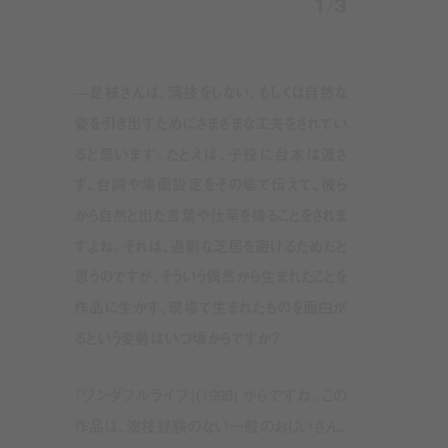
1
/
3
—是枝さんは、演技をしない、もしくは自然な
姿を引き出すためにさまざまな工夫をされてい
ると思います。たとえば、子役に台本は渡さ
ず、台詞や場面設定をその場で伝えて、彼ら
から自然と出た言葉や仕草を撮ることをされま
すよね。それは、過剰な芝居を避けるためだと
思うのですが、そういう偶然から生まれたことを
作品に生かす、現場で生まれたものを面白が
るという姿勢はいつ頃からですか？
『ワンダフルライフ』(1998) からですね。この
作品は、演技経験のない一般のおじいさん、