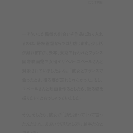
『万引き家族』
—そういった偶然の出会いを作品に取り入れ
るのは、是枝監督ならではと感じます。少し話
が離れますが、去年、東京で行われたフランス
国際映画祭で女優イザベル・ユペールさんと
対談されていましたよね。「彼女とフランスで
会ったとき、後ろ姿が忘れられなかった。もし、
ユペールさんと映画を作るとしたら、後ろ姿を
撮りたい」とおっしゃっていました。
そう。そしたら、彼女が「顔も撮って」って言っ
たんだよね。ああいう切り返し方は見事だなと
思う (笑)。