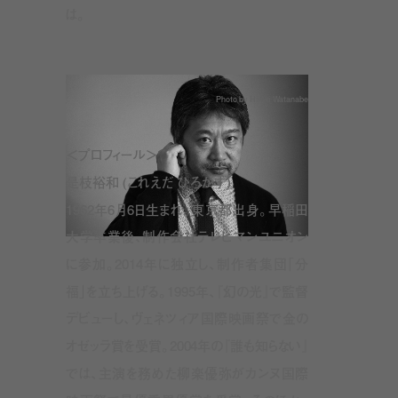
は。
Photo by Hiroki Watanabe
＜プロフィール＞
是枝裕和 (これえだ ひろかず)
1962年6月6日生まれ。東京都出身。早稲田
大学卒業後、制作会社テレビマンユニオン
に参加。2014年に独立し、制作者集団「分
福」を立ち上げる。1995年、『幻の光』で監督
デビューし、ヴェネツィア国際映画祭で金の
オゼッラ賞を受賞。2004年の『誰も知らない』
では、主演を務めた柳楽優弥がカンヌ国際