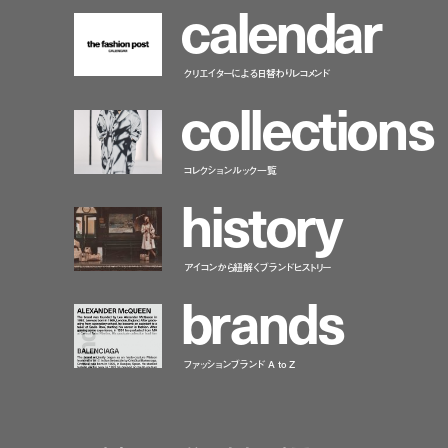
c
a
l
e
n
d
a
r
クリエイターによる日替わりレコメンド
c
o
l
l
e
c
t
i
o
n
s
コレクションルック一覧
h
i
s
t
o
r
y
アイコンから紐解くブランドヒストリー
b
r
a
n
d
s
ファッションブランド A to Z