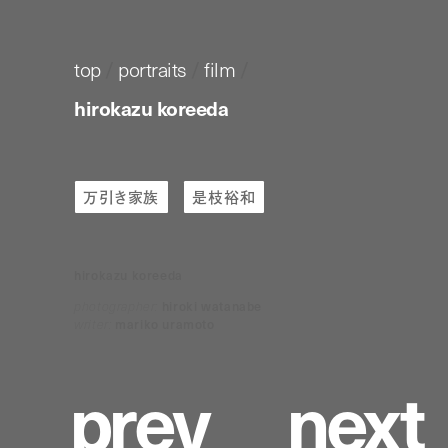
top
/
portraits
/
film
/
hirokazu koreeda
万引き家族
是枝裕和
hirokazu koreeda
photographer:
hiroki watanabe
writer:
mariko uramoto
p
r
e
v
n
e
x
t