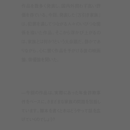
作品を数多く発表し、国内外問わず高い評
価を得ている。今回、発表した『万引き家族』
は、犯罪を通してつながる人々のいびつな関
係を描いた作品。そこから浮かび上がるの
は、家族とは何か？という大命題だ。静かであ
りながら、心に響く作品を手がける彼の映画
論、俳優論を聞いた。
—今回の作品は、実際にあった年金詐欺事
件をベースに、さまざまな家族の問題を包括し
ています。脚本を書くときはどうやって話を広
げていくのでしょう？