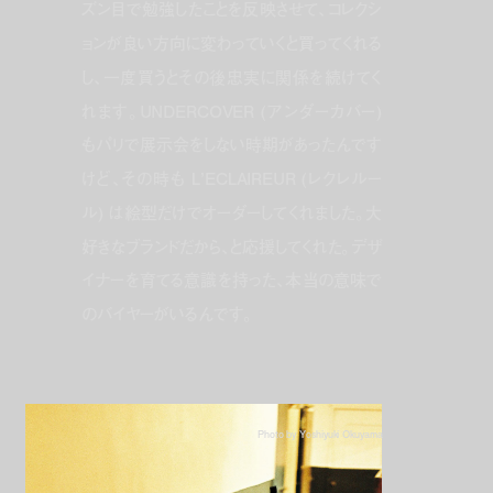
ズン目で勉強したことを反映させて、コレクシ
ョンが良い方向に変わっていくと買ってくれる
し、一度買うとその後忠実に関係を続けてく
れます。UNDERCOVER (アンダーカバー)
もパリで展示会をしない時期があったんです
けど、その時も L’ECLAIREUR (レクレルー
ル) は絵型だけでオーダーしてくれました。大
好きなブランドだから、と応援してくれた。デザ
イナーを育てる意識を持った、本当の意味で
のバイヤーがいるんです。
Photo by Yoshiyuki Okuyama