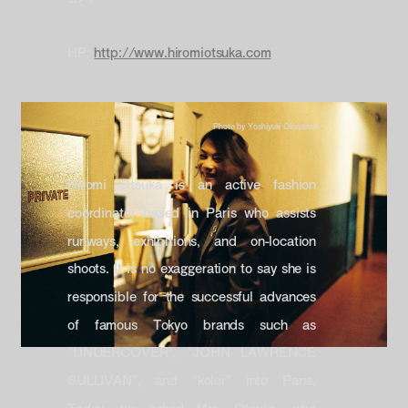
HP:
http://www.hiromiotsuka.com
Photo by Yoshiyuki Okuyama
Hiromi Otsuka is an active fashion
coordinator based in Paris who assists
runways, exhibitions, and on-location
shoots. It is no exaggeration to say she is
responsible for the successful advances
of famous Tokyo brands such as
“UNDERCOVER”, “JOHN LAWRENCE
SULLIVAN”, and “kolor” into Paris.
Today, we asked Mrs. Otsuka, who