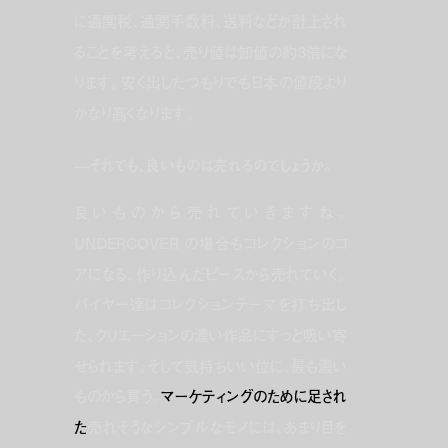
に通関税、通関手数料、送料などが計上され
ることを考えると、売り値は卸値の約3倍にな
ります。安く出したつもりでも日本の値段より
かなり高くなります。
—それでも、良いものは売れるのでしょうか。
良いものから売れていきますね。
UNDERCOVER の場合もコレクションのコ
アになる、作り込んだピースから売れていく。
バイヤー達はコレクションテーマを打ち出し
た、クリエーションの濃い作品にすっと吸い寄
せられます。そして気持ちいい位に、最も濃い
ものから買う。
マーケティングのために足され
た
売れそうなシンプルなモノには、あまり目を