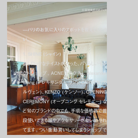
大塚博美氏のオフィス
—パリのお気に入りのスポットを教えてくださ
い。
1. SHINE (シャイン)
少しロックなテイストが入った、パリらしいセレ
クトショップ。ACNE (アクネ)、Alexander
Wang (アレキサンダー ワン)、CARVEN (カ
ルヴェン)、KENZO (ケンゾー)、OPENING
CEREMONY (オープニング セレモニー) な
ど旬のブランドの中でも、手頃な価格帯で普
段使いできる服やアクセサリーがセレクトされ
てます。つい衝動買いしてしまうショップで