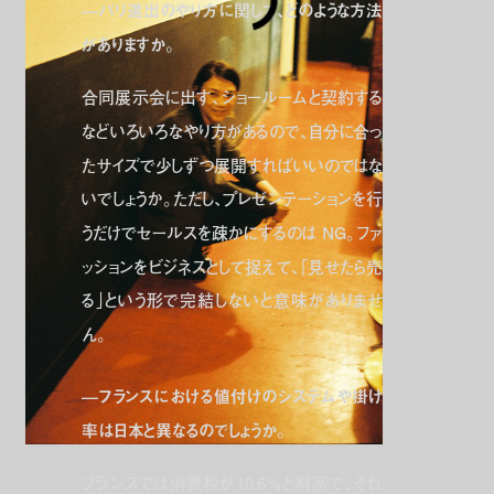
—パリ進出のやり方に関して、どのような方法
がありますか。
合同展示会に出す、ショールームと契約する
などいろいろなやり方があるので、自分に合っ
たサイズで少しずつ展開すればいいのではな
いでしょうか。ただし、プレゼンテーションを行
うだけでセールスを疎かにするのは NG。ファ
ッションをビジネスとして捉えて、｢見せたら売
る｣という形で完結しないと意味がありませ
ん。
—フランスにおける値付けのシステムや掛け
率は日本と異なるのでしょうか。
フランスでは消費税が19.6％と割高で、それ