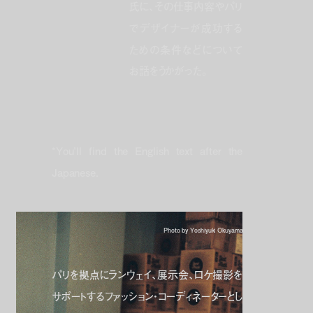
氏に、その仕事内容やパリ
でデザイナーが成功する
ための条件などについて
お話をうかがった。
*You’ll find the English text after the
Japanese.
Photo by Yoshiyuki Okuyama
パリを拠点にランウェイ、展示会、ロケ撮影を
サポートするファッション・コーディネーターとし