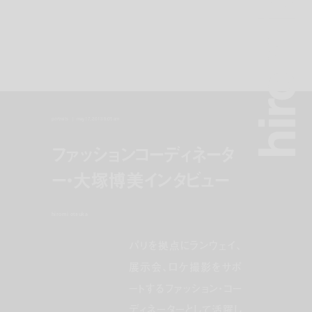
hiromi otsuk
portraits
may 17, 2013 8:05 am
ファッションコーディネータ
ー・大塚博美インタビュー
hiromi otsuka
パリを拠点にランウェイ、
展示会、ロケ撮影をサポ
ートするファッション・コー
ディネーターとして活躍し