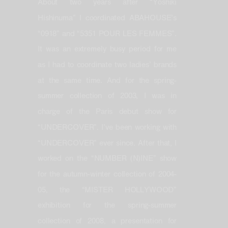
About two years after “Yoshiki
Hishinuma” I coordinated ABAHOUSE’s
“0918” and “5351 POUR LES FEMMES”.
It was an extremely busy period for me
as I had to coordinate two ladies’ brands
at the same time. And for the spring-
summer collection of 2003, I was in
charge of the Paris debut show for
“UNDERCOVER”. I’ve been working with
“UNDERCOVER” ever since. After that, I
worked on the “NUMBER (N)INE” show
for the autumn-winter collection of 2004-
05, the “MISTER HOLLYWOOD”
exhibition for the spring-summer
collection of 2008, a presentation for