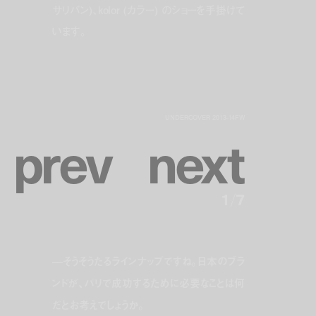
サリバン)、kolor (カラー) のショーを手掛けて
います。
UNDERCOVER 2013-14FW
p
r
e
v
n
e
x
t
1
/
7
—そうそうたるラインナップですね。日本の
ブラ
ンドが、パリで成功するために必要なことは何
だとお考えでしょうか。