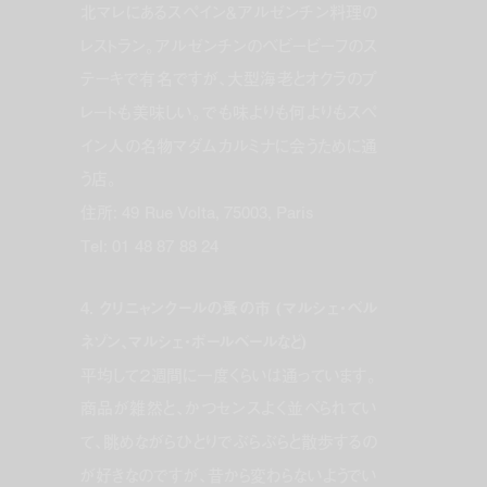
北マレにあるスペイン＆アルゼンチン料理の
レストラン。アルゼンチンのベビービーフのス
テーキで有名ですが、大型海老とオクラのプ
レートも美味しい。でも味よりも何よりもスペ
イン人の名物マダムカルミナに会うために通
う店。
住所: 49 Rue Volta, 75003, Paris
Tel: 01 48 87 88 24
4. クリニャンクールの蚤の市 (マルシェ・ベル
ネゾン、マルシェ・ポールベールなど)
平均して２週間に一度くらいは通っています。
商品が雑然と、かつセンスよく並べられてい
て、眺めながらひとりでぶらぶらと散歩するの
が好きなのですが、昔から変わらないようでい