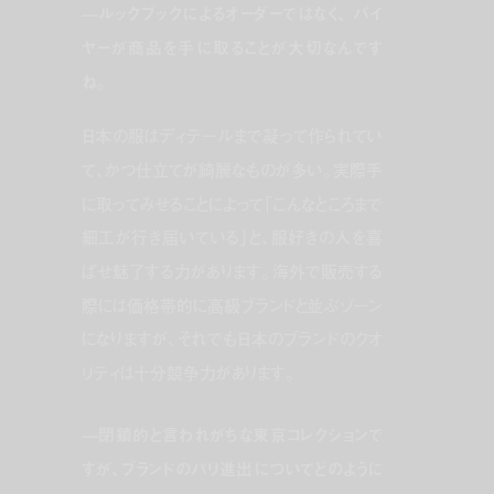
—ルックブックによるオーダーではなく、
バイ
ヤーが商品を手に取ることが大切なんです
ね。
日本の服はディテールまで凝って作られてい
て、かつ仕立てが綺麗なものが多い。実際手
に取ってみせることによって「こんなところまで
細工が行き届いている」と、服好きの人を喜
ばせ魅了する力があります。海外で販売する
際には価格帯的に高級ブランドと並ぶゾーン
になりますが、それでも日本のブランドのクオ
リティは十分競争力があります。
—閉鎖的と言われがちな東京コレクションで
すが、ブランドのパリ進出についてどのように