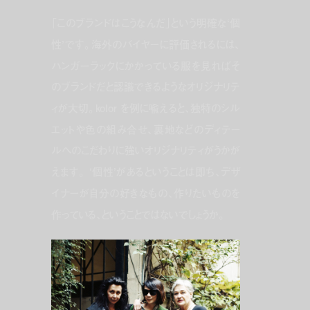
「このブランドはこうなんだ」という明確な‘個
性’です。海外のバイヤーに評価されるには、
ハンガーラックにかかっている服を見ればそ
のブランドだと認識できるようなオリジナリテ
ィが大切。kolor を例に喩えると、独特のシル
エットや色の組み合せ、裏地などのディテー
ルへのこだわりに強いオリジナリティがうかが
えます。 ‘個性’があるということは即ち、デザ
イナーが自分の好きなもの、作りたいものを
作っている、ということではないでしょうか。