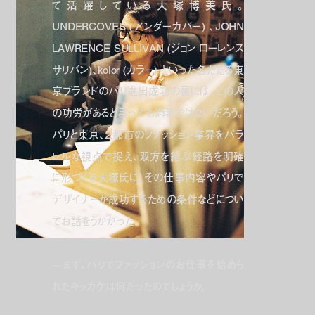
て活躍している大塚博美氏。
UNDERCOVER (アンダーカバー) 、JOHN
LAWRENCE SULLIVAN (ジョン ローレンス
サリバン)、kolor (カラー) といった名だたる東
京ブランドのパリ進出成功の裏には、この人
の功労があると言っても過言ではないだろう。
パリと東京、２都市のファッション業界をパラ
レルな視点で捉え、双方を結ぶ経路を明確
に形づくる大塚氏に、その仕事内容やパリで
デザイナーが成功するための条件などについ
てお話をうかがった。
—まず、パリでファッションのお仕事を始めら
れたキッカケは何だったのでしょうか。