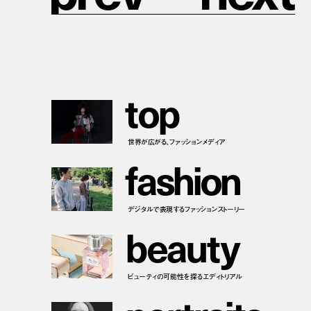
t
o
p
世界が広がる、ファッションメディア
f
a
s
h
i
o
n
デジタルで表現するファッションストーリー
b
e
a
u
t
y
ビューティの可能性を探るエディトリアル