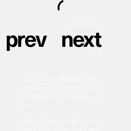
p
r
e
v
n
e
x
t
©︎2019「最初の晩餐」製作委員会
1
/
6
—たしかに、家族への複雑な思いを丁寧に、
真摯に描いていますよね。染谷さん自身は自
分のご両親に対してどんな思いを抱いていま
すか？
帰れるところであり、背中を押してくれるとこ
ろなのかなと、ざっくりと思っています。現在は