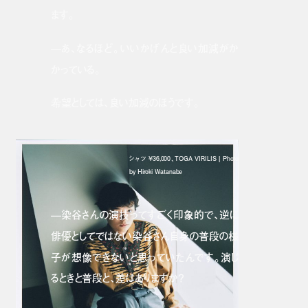
ます。
—あ、なるほど。いいかげんと良い加減がか
かっている。
希望としては、良い加減のほうです。
シャツ ¥36,000、TOGA VIRILIS | Photo
by Hiroki Watanabe
—染谷さんの演技ってすごく印象的で、逆に
俳優としてではない染谷さん自身の普段の様
子が想像できないと思っていたんです。演じ
るときと普段と、差はありますか？