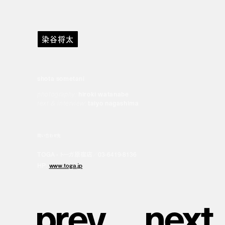
染谷将太
shota sometani
photography:
hiroki watanabe
text & interview:
taiyo nagashima
問い合わせ先
TOGA - トーガ原宿店／03-6419-8136
HP:
www.toga.jp
p
r
e
v
n
e
x
t