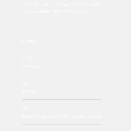
主人公・空海を演じた。2020年NHK大河ドラマ「麒麟が
くる」で織田信長役に抜擢され話題となっている。
作品情報
タイトル
最初の晩餐
監督
常盤司郎
出演
染谷将太、戸田恵梨香、窪塚洋介、斉藤由貴、永瀬正敏