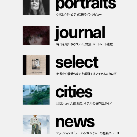
p
o
r
t
r
a
i
t
s
クリエイティビティに迫るインタビュー
j
o
u
r
n
a
l
時代を切り取るコラム、対談、ポートレート連載
s
e
l
e
c
t
定番から最新作までを網羅するアイテムカタログ
c
i
t
i
e
s
注目ショップ、飲食店、ホテルの保存版ガイド
n
e
w
s
ファッション/ビューティ/カルチャーの最新ニュース