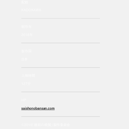
配給
KADOKAWA
制作年
2018年
製作国
日本
上映時間
127分
HP
saishonobansan.com
©︎2019「最初の晩餐」製作委員会