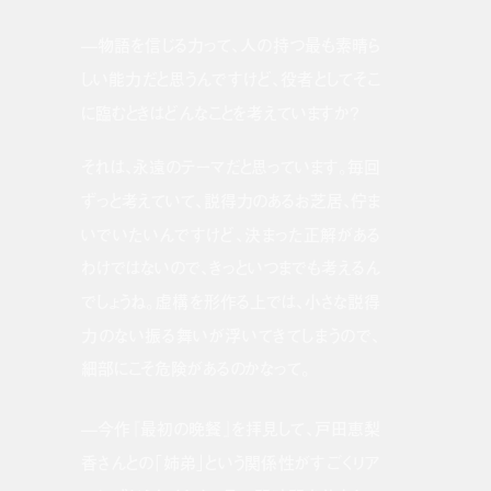
—物語を信じる力って、人の持つ最も素晴ら
しい能力だと思うんですけど、役者としてそこ
に臨むときはどんなことを考えていますか？
それは、永遠のテーマだと思っています。毎回
ずっと考えていて、説得力のあるお芝居、佇ま
いでいたいんですけど、決まった正解がある
わけではないので、きっといつまでも考えるん
でしょうね。虚構を形作る上では、小さな説得
力のない振る舞いが浮いてきてしまうので、
細部にこそ危険があるのかなって。
—今作『最初の晩餐』を拝見して、戸田恵梨
香さんとの「姉弟」という関係性がすごくリア