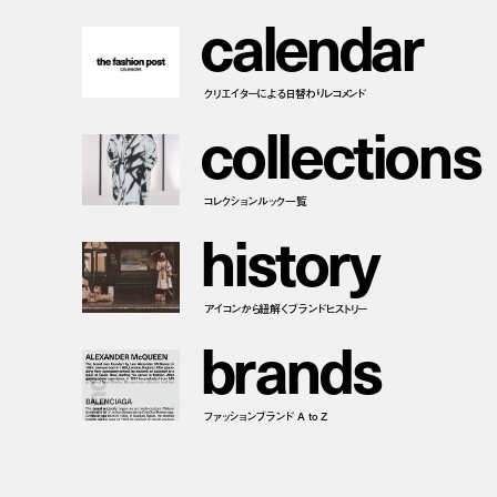
c
a
l
e
n
d
a
r
クリエイターによる日替わりレコメンド
c
o
l
l
e
c
t
i
o
n
s
コレクションルック一覧
h
i
s
t
o
r
y
アイコンから紐解くブランドヒストリー
b
r
a
n
d
s
ファッションブランド A to Z