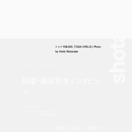
shota sometan
シャツ ¥36,000、TOGA VIRILIS | Photo
by Hiroki Watanabe
entertainment
oct 31, 2019 9:23 pm
俳優・染谷将太インタビュ
ー
shota sometani
photography:
hiroki watanabe
text & interview:
taiyo nagashima
歴史上の偉人、超能力