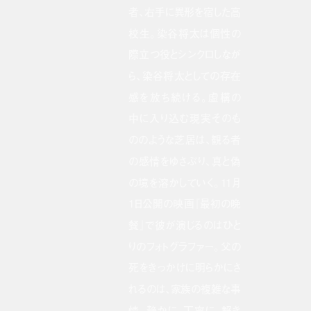
者、右手に異形を宿した高
校生。染谷将太は個性の
際立つ役とシンクロしなが
ら、染谷将太としての存在
感を放ち続ける。虚構の
中に入り込む現実そのも
ののような芝居は、観る者
の感情をゆさぶり、真と偽
の境を溶かしていく。11月
1日公開の映画『最初の晩
餐』で彼が演じるのはひと
りのフォトグラファー。父の
死をきっかけに明らかにさ
れるのは、家族の複雑な事
情。静かに、丁寧に、解き