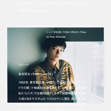
恵まれたいですね。それは、この仕事ならでは
の喜びかもしれません。
シャツ ¥36,000、TOGA VIRILIS | Photo
by Hiroki Watanabe
プロフィール
染谷将太 (そめたに・しょうた)
1992年、東京都出身。子役として活動し、2009年『パン
ドラの匣』で映画初主演を果たす。2011年に主演を務
めた『ヒミズ』では第68回ヴェネチア国際映画祭で 日本
人初となるマルチェロ・マストロヤンニ賞を、第36回日本
アカデミー賞新人俳優賞を受賞し、国内外から注目を集
める。日中合作映画『空海 －KU-KAI－』(2018) では、