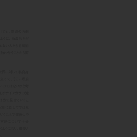
g』
でも、意識の内側
ように、抽象的だが
もない人たちを撮影
と触れ合うことから変
世界に対して私自身
立てて、そこに私自
いのではないかと考
例えばナイアガラの滝
はめて見せていくこ
ピ川に対してではな
いくことで発表しや
いる言語について十分
うようになり、構築さ
。