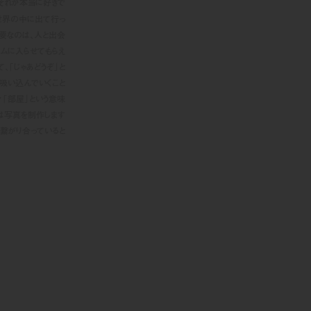
それが本当に好きで
世界の中に出て行っ
要なのは、人と出会
ムに入らせてもらえ
、「じゃあどうぞ」と
吸い込んでいくこと
々「部屋」という意味
は写真を制作します
に繋がり合っていると