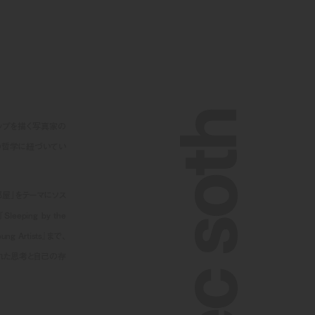
alec soth
トリップを描く写真家の
自の哲学に紐づいてい
屋」をテーマにソス
ng by the
ng Artists』まで、
れた思考と自己の存