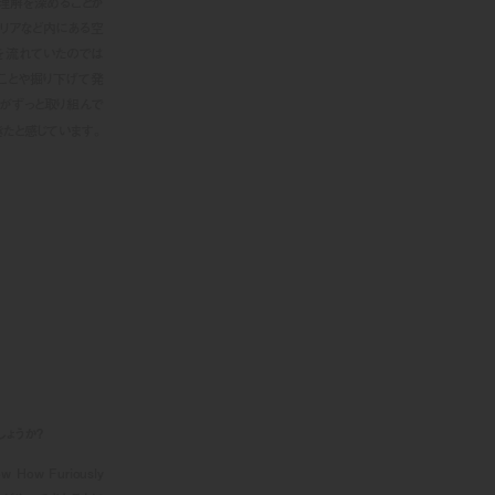
理解を深めることが
テリアなど内にある空
を流れていたのでは
ことや掘り下げて発
がずっと取り組んで
きたと感じています。
ょうか？
w Furiously