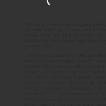
—近年制作された
『I Know How Furiously Your Heart Is Beatin
に対しての眼差しが見受けられました。以前はミシシッピ川やアメリカの
大きな主題へと向けられた意識は今日、個々のパーソナリティーや繋がり
することによって現れているようでもあります。そうした変化は実際に人
わってきたのでしょうか？
ちょっと込み入ったお返事にはなりますが、私がまだ駆け出しだった頃は
の作品を見てもらうためには、1つの構築された「
ストラクチャー」
を打ち
身の作品を置く、あるいは掛けることによって発表していく方法が好まし
えていました。ここでいう「ストラクチャー」とはどういうことかと言えば、
やミシシッピ川などです。そういった大きなものに自分自身の作品を当て
とはしていたけれど、その中でも私が一貫してやっていたのは、ミシシッ
く、他のことについての作品として、大きな枠組みや絵図の中に置いて
すくしていくということでした。そこから私が写真家としてやろうとして
に分かってくれる人々が、ありがたいことに増えたのではないかと近年思
れたものを一旦解体していく方法もあり得ると感じるようになってきました