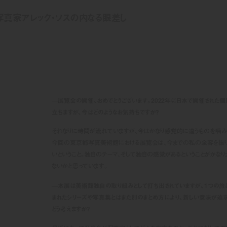
写真家アレック・ソスの内なる眼差し
—展覧会の開催、おめでとうございます。2022年に日本で開催された
立ちますが、今はどのようなお気持ちですか？
それなりに時間が流れていますが、今はかなり感覚的に違うものを噛み
今回の東京都写真美術館における展覧会は、今までの私の全容を振
いということ。独自のテーマ、そして独自の感覚があるということがかな
ないかと思っています。
—本展は美術館独自の取り組みとして打ち出されていますが、1つの旅
まれたシリーズや写真集とはまた別のまとめ方により、新しい意味が追求
どう考えますか？