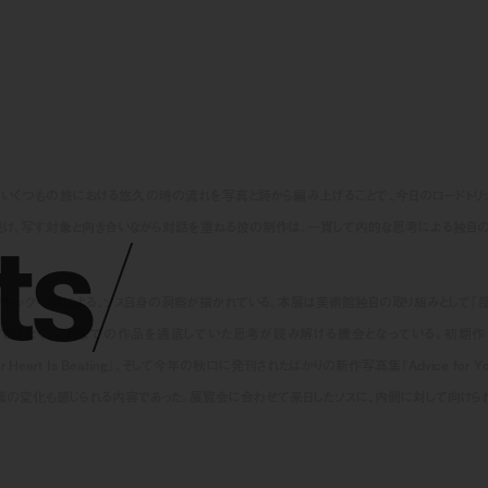
i』を発表して以来、いくつもの旅における悠久の時の流れを写真と詩から編み上げることで、今日のロード
t
s
/
点に活動を続け、写す対象と向き合いながら対話を重ねる彼の制作は、一貫して内的な思考による独
ック・ソスによる、ソス自身の洞察が描かれている。本展は美術館独自の取り組みとして「部
く、これまでの作品を通底していた思考が読み解ける機会となっている。初期作『Sleepi
y Your Heart Is Beating』、そして今年の秋口に発刊されたばかりの新作写真集『Advice for You
識の変化も感じられる内容であった。展覧会に合わせて来日したソスに、内側に対して向けら