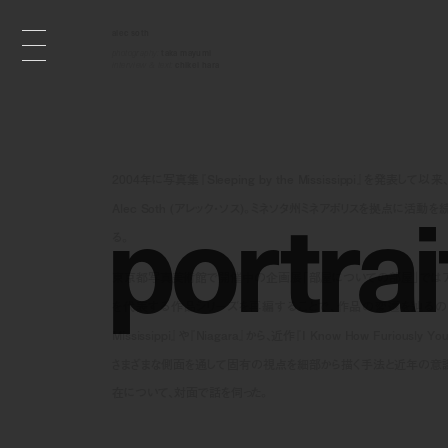
alec soth
photography:
taka mayumi
interview & text:
chikei hara
2004年に写真集『Sleeping by the Mississipp
p
o
r
t
r
a
i
Alec Soth (アレック・ソス)。ミネソタ州ミネアポリスを拠
る。
東京都写真美術館で開催中の企画展「部屋についての部屋」ではアレ
を代表する作品シリーズを再編することで、作品の変遷を辿るのではな
Mississippi』や『Niagara』から、近作『I Know How Furiousl
さまざまな側面を通して固有の視点を細部から描く手法と近年の意
在について、対面で話を伺った。