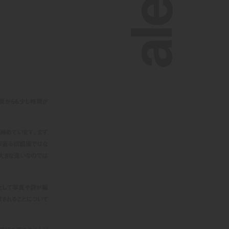
個展からも少し時間が
締めています。まず
り返る回顧展ではな
り大きな違いなのでは
として写真や詩が編
されることについて