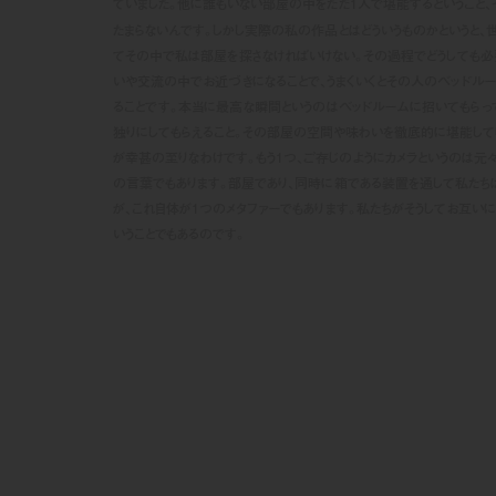
ていました。他に誰もいない部屋の中をただ1人で堪能するということ、
たまらないんです。しかし実際の私の作品とはどういうものかというと、
てその中で私は部屋を探さなければいけない。その過程でどうしても必
いや交流の中でお近づきになることで、うまくいく
とその人のベッドルー
ることです。本当に最高な瞬間というのはベッドルームに招いてもらって
独りにしてもらえること。その部屋の空間や味わいを徹底的に堪能して
が幸甚の至りなわけです。もう1つ、ご存じのようにカメラというのは元
の言葉でもあります。部屋であり、同時に箱である装置を通して私たち
が、これ自体が1つのメタファーでもあります。私たちがそうしてお互い
いうことでもあるのです。