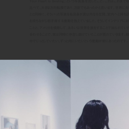
Your Heart Is Beating』という写真集を出したこと。これはこれ
比べて、大きな方向転換であり、方針でもあったかと思います。世界に対
とと同時に、そういった写真を私自身が実は内なる空間、室内へと持ち
を持ちながら相矛盾する衝動を抱えていました。そうしてインテリアに対
ことと、アメリカを横断して、あるいは世界を旅をすることで知られてい
合わせることで、実は同時に存在し続けていたことが現れていきます。
中でじっとしていたい、ずっと内にいたいという衝動が常にあったのです。