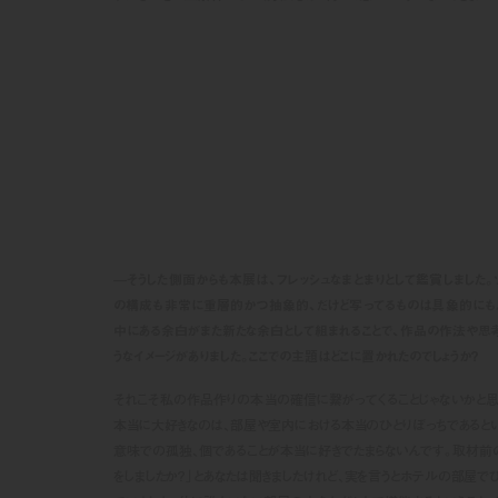
—そうした側面からも本展は、フレッシュなまとまりとして鑑賞しました
の構成も非常に重層的かつ抽象的、だけど写ってるものは具象的にも
中にある余白がまた新たな余白として組まれることで、作品の作法や思
うなイメージがありました。ここでの主題はどこに置かれたのでしょうか？
それこそ私の作品作りの本当の確信に繋がってくることじゃないかと思
本当に大好きなのは、部屋や室内における本当のひとりぼっちであるとい
意味での孤独、個であることが本当に好きでたまらないんです。取材前
をしましたか？」とあなたは聞きましたけれど、実を言うとホテルの部屋でひ