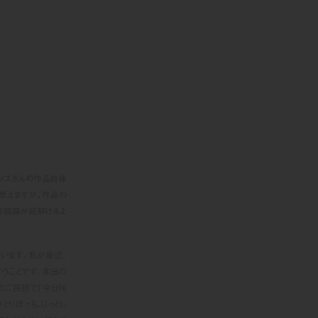
。ソスさんの作品自体
思えますが、作品の
考回路が紐解けるよ
います。私が最近、
うことです。本当の
のご挨拶で「今日何
とりぼっち、じっとし