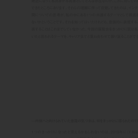
最近になって私自身が写真家としてどんな存在なのか、これに対しての
できたところにあります。それらの理解に伴って自覚してきたのは、イン
間についての思考が、私の中にある1つの共通するテーマとして根底
ないかということです。それを知ってはいたけれども、意識的に表現する
表することはこれまでしていなかった。今回の展覧会をきっかけに実は私
いたと思われるテーマを、キャリア全てと重ね合わせて振り返ることがで
—内側へと向けられていた意識の気づきは、何をきっかけに得られたのでし
1つのきっかけになったと言えるかもしれないのは、2019年に『I Know Ho