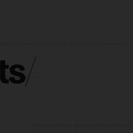
出演も決定した Battles（バトルス）。ギターとキーボードを自在に操る Ian Williams（イアン
t
s
/
トルス) インタビュー
「今年のフジロックはすごい」。最近、まわりでそのような声を耳にする
かに、1月末に発表された第一弾のラインナップは、20周年というメモ