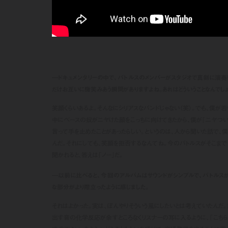
―ドキュメンタリーの中で、バトルスのメンバーがスタジオで真剣に演奏
だけお互いに微笑みあう瞬間がありますよね。あれはどういうことなんでしょ
笑顔くらいあるよ。そんなにシリアスなバンドじゃない（笑）。でも、僕が
中にベースの奴がニヤけた顔をこっちに向けてきたから、僕が「ニヤつい
言って手を止めたことがあったらしい。というのは、人から聞いた話で、
んだ。それにしても、笑顔を拒否するなんてね。今のバトルスがそこまで
聞かれると、答えは「ノー」だ。
―以前に比べると、今回のアルバムはサウンドがシンプルで、バトルス
な部分がより際立ったように感じました。
それはよかった。実は、ぼんやりそういう風にしたいとは考えていたんだ
出す音の化学反応が余すところなくリスナーの耳に入るように、「こち