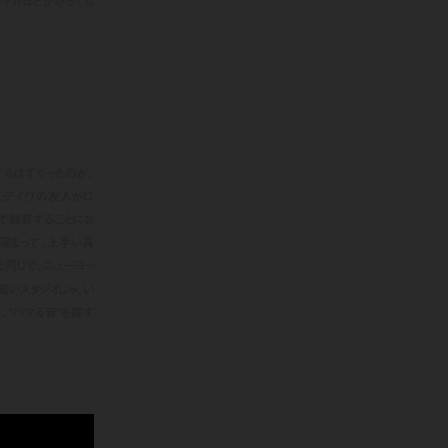
４ヶ月ほどかかってし
？
グするはずだったのが、
と、デイヴの友人がロ
こで録音することにな
深まって、上手い具
と同じで、ニューヨー
高いスタジオじゃ、い
、“ハマる音”を探す