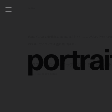
battles
昨年、インストの新作『La Di Da Di』をリリースし、フジロック’16への
p
o
r
t
r
a
i
のグルーヴについて正直に語り尽くす。
エクスペリメンタルロック・バンド Battles (バ
music
mar 16, 2016 4:34 pm