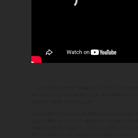
―『La Di Da Di』のメイキングを記録したドキュメンタリー『The Art of R
ループ作りもフィジカルな作業に見えましたが、あれは即興なのですか。
他のメンバーと準備しておくのでしょうか
。
あらかじめ用意していることが多いね。即興はなかなか上手くいかない。
とにかく音量が大きいバンドだから。最初からジョンが大音量でドラムを
と僕も自分の音が聴こえるまでアンプのボリュームを引き上げて、すると
音でドラムを叩いて……みんなが自分の“アート”を探るのに必死になっ