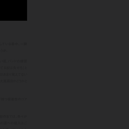
している最中、一瞬
うか。
若い頃、バンドの練習
てる奴は失せろ」と
僕はあまり覚えてない
大真面目かどうかと
が持つ音楽性のコア
。前作までは、各々が
らの道への侵入はご