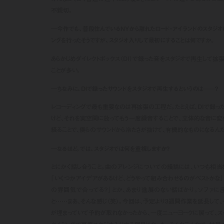
不親切。
―今作でも、普段住んでいるNYから離れたロード・アイランドのスタジオ
ングを行ったそうですが、スタジオ入りして最初にすることは何ですか。
あらかじめダイレクトボックス（DI）で録った音をスタジオで再生して拡
ことが多い。
―ちなみに、DIで録ったサウンドをスタジオで再生するというのは……？
レコーディングで最も重要なのは再拡張の工程だ。たとえば、DIで録っ
けど、それを実空間に放ってもう一度録音することで、立体的な音に変
経ることで、僕らのサウンドから冷たさが抜けて、有機的なものになるんだ
―なるほど。では、スタジオでは何を重視しますか？
とにかく話し合うこと。曲のアレンジについての議論には、いつも相当
「いくつかアイデアがあるけど、どうやって組み合わせるのがベストかな」
の雰囲気で合ってる？」とか、あまり進展のない話ばかり。ソファに
と……まあ、そんな感じ（笑）。今回は、予定より3週間作業を延長して
が埋まっていて予約が取れなかったから、一度ニューヨークに戻って、ス