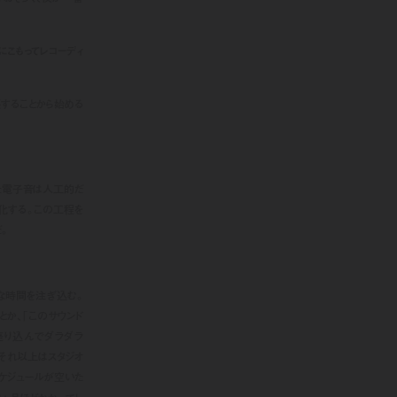
にこもってレコーディ
張することから始める
た電子音は人工的だ
化する。この工程を
。
な時間を注ぎ込む。
とか、「このサウンド
座り込んでダラダラ
、それ以上はスタジオ
ケジュールが空いた