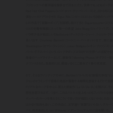
フジロックへの期待値を限界まで引き上げた。世界でもっともビッグな
Red Hot Chili Papers（レッド・ホット・チリ・ペッパーズ）と、201
演をソールドアウトさせた Sigur Rós（シガー・ロス）という2組のヘッ
らの作品で「実験＝ポップ」を証明し続けてきた Squarepusher（スク
リスの労働者階級にとって唯一の希望 Jake Bugg（ジェイク・バグ）
いう呼び名が相応しいDisclosure（ディスクロージャー）、シェリル・
思い出す Courtney Barnett（コートニー・バーネット）まで、実に抜
Washington（カマシ・ワシントン）、Leon Bridges（レオン・ブリッジズ）、Ro
バート・グラスパー）という、ロックやポップス“以外”の分野への目配せも
最後のヘッドライナーとして、最新作『Morning Phase』がグラミ
ナウンスされた。音楽的には、間違いなくここ数年で１番の充実度。
さて、そんなラインナップの中に、Battles（バトルス）も“鉄板の存在”
ジョンのドラミングで苗場の地面が振動する瞬間を想像するだけで鳥肌
トリアルなループを中心に据えた最新作『La Di Da Di』を聞けば、
祭性を帯びるはず。つまり、これはバトルス史上もっともフィジカルな快
メンバーのルーツを考えるとこういう言い方が相応しくないかもしれない
はかなり気持ち良い。この作品に、文字通り“言葉”はいらない。グルー
べく、昨年来日した Ian Williams（イアン・ウィリアムス）に話を聞いた。