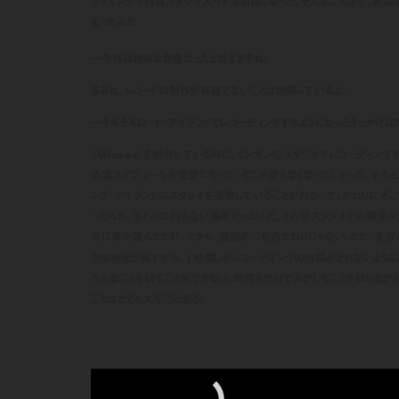
タイミングで再度スタジオ入りする羽目になった。そんなこんなで、結局
まったんだ。
―今作は相当な難産だったと言えますね。
まあね。レコードの制作が容易でないことは理解しているよ。
―そもそもロード・アイランドでレコーディングするようになったきっかけは
『Mirrored』を制作している時に、ミシガンのスタジオでレコーディン
急遽スケジュールが変更になって、そこが使えなくなってしまった。する
ング・アイランドのスタジオを運営していることがわかって、かわりにそ
ったんだ。まわりに何もない場所だったけど、その分スタジオとの関係が
合に事が運んだわけ。だから、意識的に始めたわけじゃない。ただ、東京
クは物価が高すぎる。１時間しかレコーディングの時間がとれないような
ろんなことを試すこともできない。時間をかけておかしなことを試しながら
ことはとても大切だと思う。