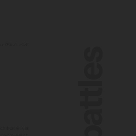
・ウィリアムス）、バンド
battles
ことが本当に多い。確
リアルイヤーを迎えた