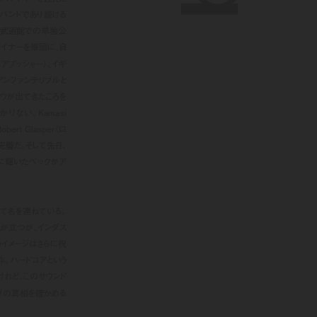
バンドであり続ける
3年には武道館での単独公
ドライナーを筆頭に、自
エアプッシャー）、イギ
、アンファンテリブルと
クロウが出てきたころを
かりない。Kamasi
bert Glasper（ロ
完璧だ。そして先日、
ー賞に輝いたベックがア
として名を連ねている。
が立つが、インダス
そのイメージはさらに祝
作。ハードコアという
けれど、このサウンド
ヴの真相を確かめる