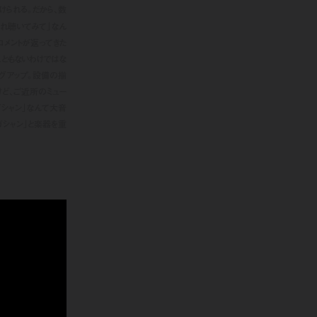
られる。だから、数
これ聴いてみて」なん
コメントが返ってきた
こともないわけではな
ングアップ。設備の揃
けど、ご近所のミュー
ガシャン」なんて大音
ガシャン」と楽器を重