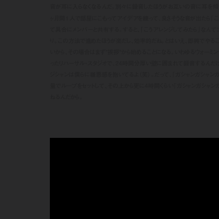
音が耳に入らなくなるんだ。別々に録音したほうがお互いの音に耳を傾け
ヶ月間１人で部屋にこもってアイデアを練って、良さそうな音が出たら「
て具合にメンバーと共有する。すると、「こうアレンジしてみたら」なんて
り。この方法で進めたほうが楽だし、効率的だね。とはいえ、即興でやる
いから、その場合はまず“挨拶”から始めることになる。いわゆるウォーミ
ったリハーサル・スタジオで、24時間分厚い壁に囲まれて録音するんだ
ジシャンは僕らに嫌悪感を抱いてるよ（笑）。だって、「ガシャンガシャン
量でループをセットして、その上から更に4時間くらい「ガシャンガシャン
ねるんだから。