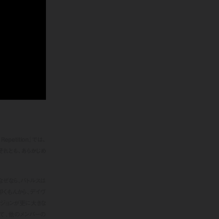
epetition』では、
それとも、あらかじめ
なぜなら、バトルスは
叩くもんから、デイヴ
ジョンが更に大きな
て、他のメンバーの