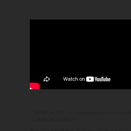
―今日実際に会ってみて、バトルスのみんながこんなにフレンドリーだと
した。音楽とは違った印象ですね……
みんなごくごく普通の連中だよ。優しさにはレベルの違いがあるけどね。