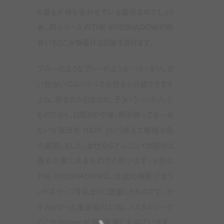
ら誰もが持ち合わせている部分なのでしょう
か。同シリーズの
THE EYESHADOW
の色
合いもどこか物憂げな印象を受けます。
ブルーのようなグレーのような
…
はっきりしな
い色合いのムードって女性なら共感できます
よね。赤なのか白なのか、そういうハッキリした
ものでなく、日曜日の午後、雨が降ってる
…
み
たいな気分を HAZY というあえて曖昧な色
で表現しました。女性ならアンニュイな部分は
誰もが奥にあるものだと思います。
6
色の
THE EYESHADOW
は、北欧の物憂げなラ
ンドスケープを私なりに想像したものです。か
すみがかった風景画のような、ノスタルジーで
どこかHelene が描く色調にも似ています。