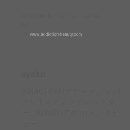
ADDICTION 問い合わせ先／0120-586-
683
HP:
www.addiction-beauty.com
ayako
ADDICTION (アディクション)
クリエイティブ ディレクタ
ー、AYAKO (アヤコ) インタビ
ュー