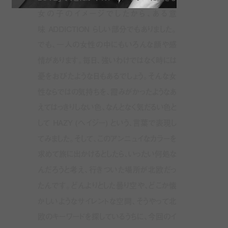
女の子のイメージでしたから、ある意
味
ADDICTION
らしい部分でもありました。
でも、一人の女性の中にもいろんな顔や感
情があります。毎日、強いわけではなく時には
憂をおびたような日もあるでしょう。そんな女
性ならではの気持ちを、霞みがかったようなあ
えてはっきりしない色、なんとなく気だるい色と
して
HAZY (
ヘイジー
)
という、言葉で表現し
てみました。そして、このアンニュイなカラーを
求めて旅に出かけるとしたら、いったい何処な
んだろうと考え、行きついた場所が北欧だっ
たんです。どんよりとした曇り空や、どこか懐
かしいようなサイレントな空間、そうやって北
欧のキーワードを探しているうちに、今回のイ