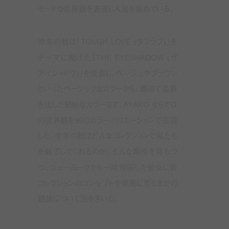
モードな世界観を表現し人気を集めている。
昨年の秋は「
TOUGH LOVE (
タフラブ
)
」を
テーマに掲げた「
THE EYESHADOW (
ザ
アイシャドウ
)
」を発表し、ベージュやブラウン
といったベーシックなカラーから、濃淡で差異
を出した絶妙なカラーまで、AYAKO ならでは
の世界観を
99
のカラーバリエーションで表現
した。今年の秋はどんなコレクションで私たち
を魅了してくれるのか。そんな期待を持ちつ
つ、ニューヨークから一時帰国した彼女に新
コレクションのコンセプトや発表に至るまでの
経緯について話をきいた。