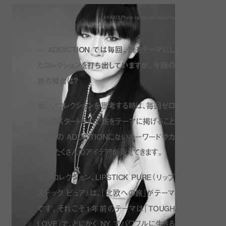
AYAKO| Photo by Yusuke Miyashita
—
ADDICTION
では毎回、旅をテーマにし
たコレクションを打ち出していますが、今回の
旅の舞台は？
新しいコレクションを思考する時は、毎回ゼロ
からのスタートなので旅をテーマに掲げること
で、今の ADDICTIONにないキーワードやカ
ラー、たくさんのアイデアが見えてきます。
秋のコレクション、
LIPSTICK PURE
（リップ
ステック ピュア）は、「北欧への旅」がテーマ
です。それこそ１年前のテーマは「
TOUGH
LOVE
」で、とにかく
NY
でパワフルに生きる