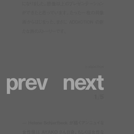
になりました。想像以上のプレゼンテーション
ができたと思っています。たった一枚の肖像
画からはじまった、まさに ADDICTION の新
たな旅のストーリーです。
p
r
e
v
n
e
x
t
© ADDICTION
1
/
5
—
Helene Schjerfbeck
が描くアンニュイな
女性像は AYAKO さん自身、もしくは女性な