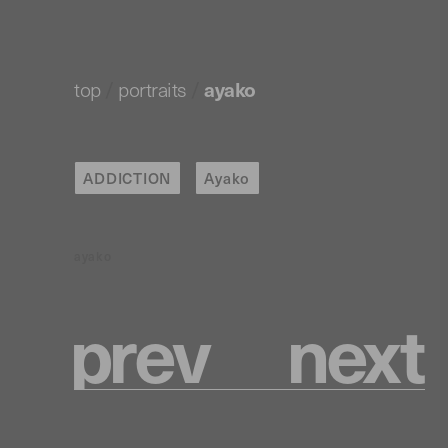
top
/
portraits
/
ayako
ADDICTION
Ayako
ayako
p
r
e
v
n
e
x
t