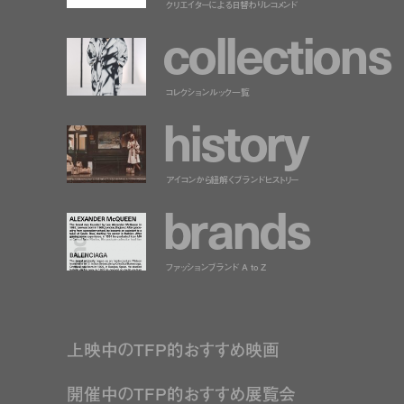
クリエイターによる日替わりレコメンド
c
o
l
l
e
c
t
i
o
n
s
コレクションルック一覧
h
i
s
t
o
r
y
アイコンから紐解くブランドヒストリー
b
r
a
n
d
s
ファッションブランド A to Z
上映中のTFP的おすすめ映画
開催中のTFP的おすすめ展覧会