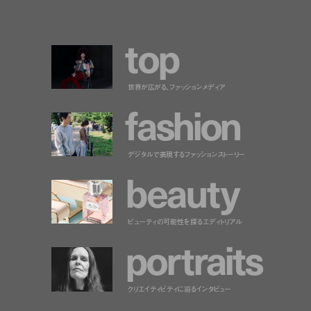
t
o
p
世界が広がる、ファッションメディア
f
a
s
h
i
o
n
デジタルで表現するファッションストーリー
b
e
a
u
t
y
ビューティの可能性を探るエディトリアル
p
o
r
t
r
a
i
t
s
クリエイティビティに迫るインタビュー