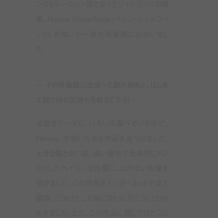
ンスピレーション源となったフィンランドの画
家、
Helene Schjerfbeck (
ヘレン・シャルフべ
ック
)
が描いた一枚の肖像画に出会いまし
た。
—
その肖像画に出会った馴れ初めと、はじめ
て観た時の気持ちを教えて下さい。
北欧をテーマに、いろいろ調べている中で、
Helene
が描いたある作品を見つけました。
大きな瞳と白い肌、淡い髪色で全体的にドン
ヨリしたヘイジーな色調に、はかない印象を
受けました。この作品をインターネットで見た
瞬間、「これだ
!
この絵に会いに行こう
!
」とひら
めきました。ただ、この作品に関してはどこに