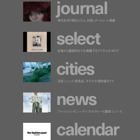
j
o
u
r
n
a
l
時代を切り取るコラム、対談、ポートレート連載
s
e
l
e
c
t
定番から最新作までを網羅するアイテムカタログ
c
i
t
i
e
s
注目ショップ、飲食店、ホテルの保存版ガイド
n
e
w
s
ファッション/ビューティ/カルチャーの最新ニュース
c
a
l
e
n
d
a
r