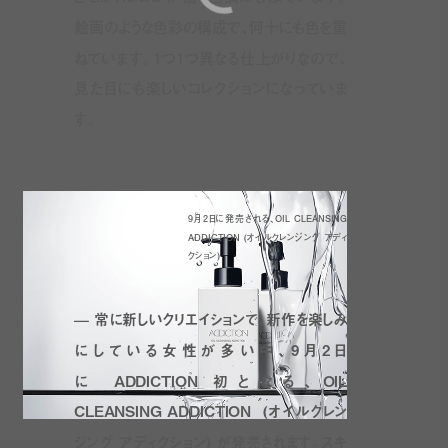
絵画のような色彩の構成で、何十にも色を重
ねています。
1
つ
1
つ異なる仕上がりなので、
見た目にも楽しいコレクションになっていま
す。
9月2日に発売される、OIL CLEANSING
ADDICTION (オイルクレンジング アディ
クション)
—
常に新しいクリエイションで、新作を楽しみ
にしている女性が多い中、
9
月
2
日
に ADDICTION
初
となる、OIL
CLEANSING ADDICTION (オイルクレン
ジング アディクション) が発売されます。スキ