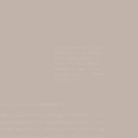
「とにかく毛玉が絶対にできない。すごい回
数着ても型崩れせず、シルエットが綺麗なん
です。だから、結果すごくコスパもいい」とい
う ALAIA (アライア) のニット。長尾さんは、
今回着用したVネックのほか、タートルネック
やコンビネーションなど、シルエットや素材違
いの4枚をヘビロテ中。
えばボディコンシャスなドレスの印象が強いです。
い頃はフィット&フレアのシルエットをよく集めていたんですけど、そうした
ALAIA に影響を受けていて、ALAIA自体も好きになりました。ニット以
やお財布、靴を持っていて、このオレンジのバッグも ALAIA です。実
に行った時、Azzedine Alaia (アズディン・アライア) 本人に2回