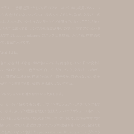
ッグは、一番最近買ったもの。私のファーストパコは、縦長のシルエッ
ピンクの透けていないスパンコールのタイプでした。次が、シルバーの
。今は、大人っぽいベージュのレザータイプを狙っています。ここ2、3年ず
いたら手に取ってる。シンプルな服装が多いので、小物でアクセントを
ですけど、paco rabanne のバッグは素材感、サイズ感、存在感の
トで、お気に入りです。
られますよね。
きで、小さければ小さいほどきゅんとする。好きなものってずっと変わら
ル、ベロア、レザー、色だったら白、ベージュ、ピンク、シルバー。だから、
も、直感的に好きか、好きじゃないか、似合うか、似合わないか、必要
かがすぐに選択できる。試着もあんまりしないですね。
s のディレクションにも活かされている気がします。
 は Kyon と一緒に始めてもう8年。デザインやビジュアル、スタイリングもす
ています。少しずつ型数も増えてきましたし、バッグやシューズも作って
いうよりも、ふたりが気になったものをアウトプットして、女性が本能的に
ちにしていきたい。最近は、ポップアップの機会が多くなって、自分たち
楽しくなってきました。paco rabanne や Jacquemus (ジャック