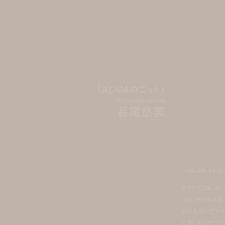
「ALAIAのニット」
recommended by
長尾悠美
—ALAIA とい
そうですよね。若
ブランドがみんな 
外にもサングラス
は買い付けでフランス