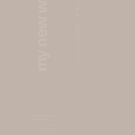
my new wardrobe
ワードローブの定番。本当にずっと着たいもの
standard vol.1
my new wardrobe
standard vol.1
photography:
keisei arai
edit:
manaha hosoda