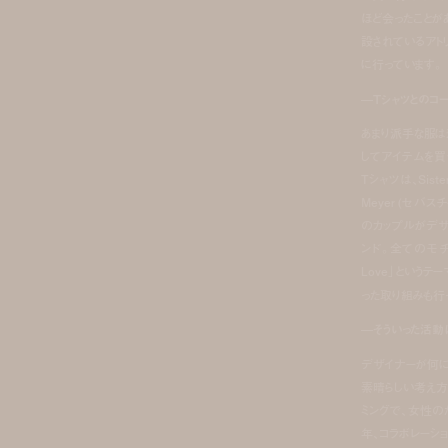
ほど会ったことが
設されているアトリ
に行っています。
—Tシャツとのコ
あまり派手な服は
してアイテムを買
Tシャツは、Siste
Meyer (セバスチ
のカップルがデ
ンド。全てのモチ
Love」という
った取り組みも行
—そういった活動
デザイナーが何
素晴らしい考え方
ミングで、女性の
年、コラボレーシ