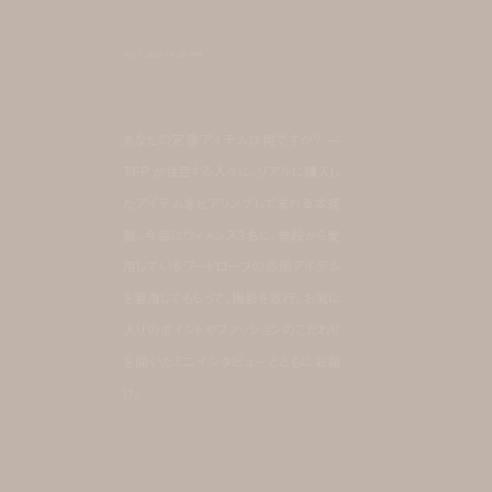
Jun 1, 2021 6:00 PM
あなたの定番アイテムは何ですか？ —
TFP が注目する人々に、リアルに購入し
たアイテムをヒアリングしてまわる本連
載。今回はウィメンズ3名に、普段から愛
用しているワードローブの必須アイテム
を着用してもらって、撮影を敢行。お気に
入りのポイントやファッションのこだわり
を聞いたミニインタビューとともにお届
け。