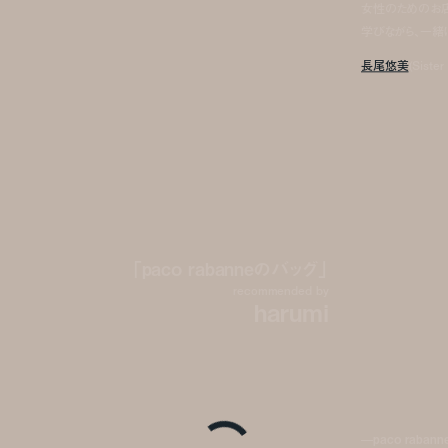
女性のためのお店
学びながら、一緒
長尾悠美
(Siste
「paco rabanneのバッグ」
recommended by
harumi
—paco raba