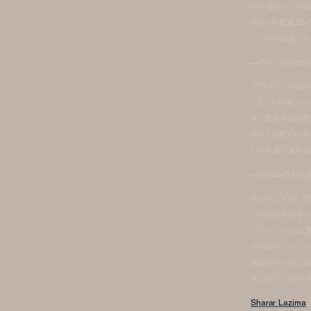
のが楽しい。今日
2021年春夏コ
した中村壮志くん
—ブランドとはも
デザイナーの柳川
した。その時ショ
す。荒士さんは
ちゃんと見ている
バンを着てますね
—Shararさん
ちょうどこの前、
って気持ちはずっ
だファッションに
みんながファッシ
言葉だということ
を上げていきたい
Sharar Lazima