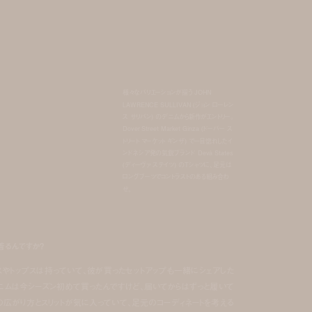
様々なバリエーションが揃う JOHN
LAWRENCE SULLIVAN (ジョン ローレン
ス サリバン) のデニムから新作がエントリー。
Dover Street Market Ginza (ドーバー ス
トリート マーケット ギンザ) で一目惚れしたイ
ンドネシア発の気鋭ブランド Devá States
(ディーヴァ ステイツ) のTシャツに、足元は
ロングブーツでコントラストのある組み合わ
せ。
着るんですか？
スやトップスは持っていて、彼が買ったセットアップも一緒にシェアした
ニムは今シーズン初めて買ったんですけど、届いてからはずっと履いて
アの広がり方とスリットが気に入っていて、足元のコーディネートを考える