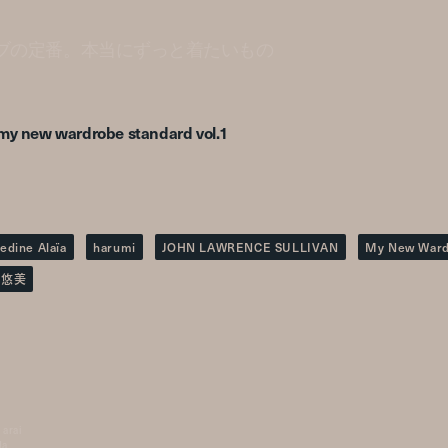
ブの定番。本当にずっと着たいもの
my new wardrobe standard vol.1
edine Alaïa
harumi
JOHN LAWRENCE SULLIVAN
My New War
尾悠美
 arai
da