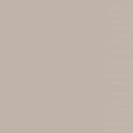
今回持っているバ
トで、シルバー
「1969」バッグ
っと気分で、気づ
つけることが多いん
全てがパーフェク
—乙女心をくすぐ
小さいバッグが好
なくて、スパンコー
買い物するにして
か、必要じゃない
—theVirgin
theVirgins
べてふたりでやっ
ます。ブランドと
好きなものをかた
で空間演出することも