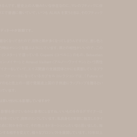
あるんです。歴史上の人物みたいな存在なのに、マレのブティックに併
エで普通に働いていて。いつも ALAIA を買うときは、そのブティック
ーディネートが新鮮です。
着なくなってきたので、自然と黒が多くなってしまうんですけど、差し色と
う時はオレンジを選ぶようにしています。黒との相性がいいので。この
r (シスター) で扱っている Coperni (コペルニ) のもの。Sebastien
ャン・メイヤー) と Arnaud Vaillant (アルノー・ヴァイヤン) という男性
ザイナーをしていて、エイズ関連の支援団体とかにも貢献しているブラ
ーフがハートになっているカプセルコレクションでは、「Future of
テーマのもと売上の一部で発展途上国の子供達にラップトップを贈るとい
っています。
は買い付けにも影響していますか？
に影響を受けているかは参考にしますね。いいものを作るデザイナーは
を持っていて、自然とリンクしています。私自身も3年前に独立したタイ
ために何かを作って、その売上をドネーションしたいなと思いました。毎
ョンする相手を変えて、様々なプロジェクトを展開しています。10年以上