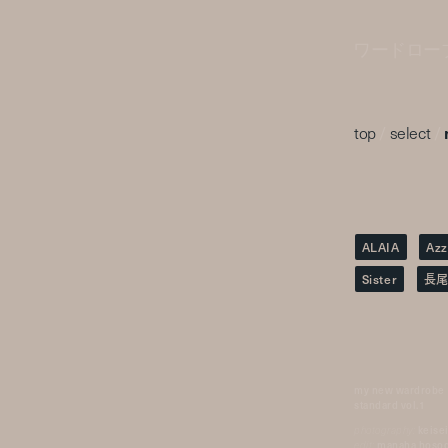
ワードロー
top
/
select
/
ALAIA
Azz
Sister
長
my new wardrobe
standard vol.1
photography:
keisei
edit:
manaha hoso