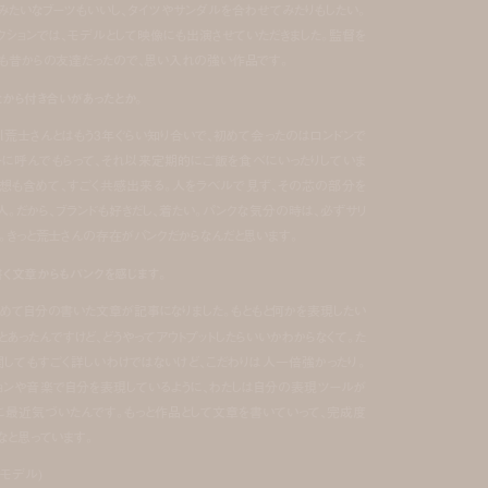
みたいなブーツもいいし、タイツやサンダルを合わせてみたりもしたい。
レクションでは、モデルとして映像にも出演させていただきました。監督を
も昔からの友達だったので、思い入れの強い作品です。
とから付き合いがあったとか。
荒士さんとはもう3年ぐらい知り合いで、初めて会ったのはロンドンで
ーに呼んでもらって、それ以来定期的にご飯を食べにいったりしていま
思想も含めて、すごく共感出来る。人をラベルで見ず、その芯の部分を
人。だから、ブランドも好きだし、着たい。パンクな気分の時は、必ずサリ
。きっと荒士さんの存在がパンクだからなんだと思います。
の書く文章からもパンクを感じます。
初めて自分の書いた文章が記事になりました。もともと何かを表現したい
とあったんですけど、どうやってアウトプットしたらいいかわからなくて。た
関してもすごく詳しいわけではないけど、こだわりは人一倍強かったり。
ョンや音楽で自分を表現しているように、わたしは自分の表現ツールが
に最近気づいたんです。もっと作品として文章を書いていって、完成度
なと思っています。
(モデル)