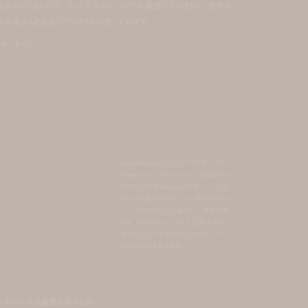
をやってきたので、フェミニズムについても発信していきたい。自分も
にお客さんと成長していきたいと思っています。
r オーナー)
paco rabanne (パコ ラバンヌ) のバッグに
Hanes (ヘインズ) のインナー、自身が手が
けるブランド theVirgins (ザ ヴァージンズ)
のニットと新作のレザーパンツを合わせてヘ
ルシーかつ女性らしい着こなし。「季節を問
わず、90sからカムバックしたようなスタイル
がずっとムードで、最近は Levi’s (リーバイ
ス) の501も集めてます」
nne のバッグは複数お持ちとか。