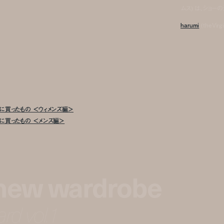
ムス) は、ショ
harumi
(theVir
初に買ったもの ＜ウィメンズ編＞
初に買ったもの ＜メンズ編＞
new wardrobe
rd vol.1